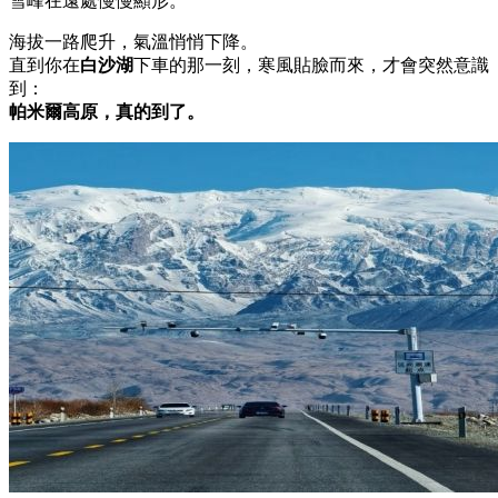
雪峰在遠處慢慢顯形。
海拔一路爬升，氣溫悄悄下降。
直到你在
白沙湖
下車的那一刻，寒風貼臉而來，才會突然意識
到：
帕米爾高原，真的到了。