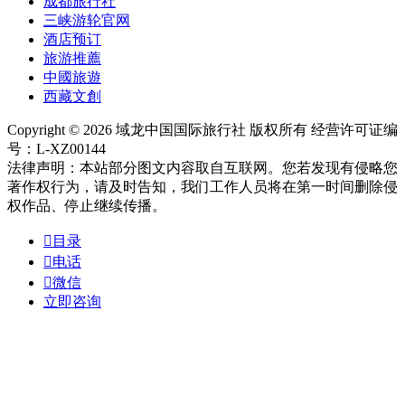
成都旅行社
三峡游轮官网
酒店预订
旅游推薦
中國旅遊
西藏文創
Copyright © 2026 域龙中国国际旅行社 版权所有 经营许可证编
号：L-XZ00144
法律声明：本站部分图文内容取自互联网。您若发现有侵略您
著作权行为，请及时告知，我们工作人员将在第一时间删除侵
权作品、停止继续传播。

目录

电话

微信
立即咨询