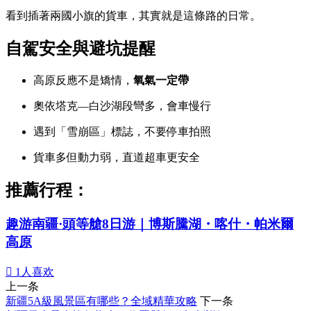
看到插著兩國小旗的貨車，其實就是這條路的日常。
自駕安全與避坑提醒
高原反應不是矯情，
氧氣一定帶
奧依塔克—白沙湖段彎多，會車慢行
遇到「雪崩區」標誌，不要停車拍照
貨車多但動力弱，直道超車更安全
推薦行程：
趣游南疆·頭等艙8日游｜博斯騰湖・喀什・帕米爾
高原

1
人喜欢
上一条
新疆5A級風景區有哪些？全域精華攻略
下一条