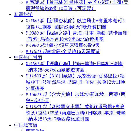
¥ 面議 起
【首飛林芝 赏桃花】林芝+拉薩+羊湖+青
藏观赏铁路软卧10日遊（可定製）
新疆旅游
¥ 6980 起
【新疆杏花節】臥進飛出+賽里木湖+那
拉提+吐爾根+圖開沙漠8天7晚外賓拼團
¥ 9980 起
【絲綢之路】青海+甘肅+新疆+茶卡鹽湖
+敦煌+烏魯木齊10天9晚西北旅遊拼團
¥ 4980 起
北疆·沙漠草原獨庫公路9天
¥ 11980 起
南北疆·全景線16天深度遊
中国热门拼团
¥ 6480 起
【經典行程】拉薩+羊湖+日喀则+珠峰
+納木錯8天7晚西藏旅遊拼團
¥ 11580 起
【318川藏線】成都出發+香格里拉+稻
城亞丁+波密然烏湖+巴鬆措+羊湖+拉薩12天11晚
外賓拼團
¥ 16800 起
【含大交通】吉隆坡/新加坡—西藏+西
寧+成都9天
¥ 11980 起
【含機票火車票】成都往返飛機+青藏
軟臥+拉薩+林芝+南迦巴瓦峰+日喀则+羊湖+珠峰
+納木錯13天12晚西藏旅遊拼團
中国城市游