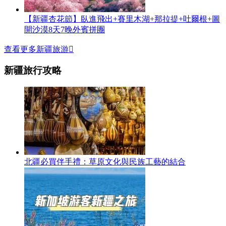
【新疆杏花節】臥進飛出+賽里木湖+那拉提+吐爾根+圖
開沙漠8天7晚外賓拼團
查看更多新疆旅游

新疆旅行攻略
北疆必買伴手禮：草原文化與民族工藝的結合