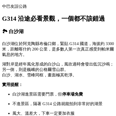
中巴友誼公路
G314 沿途必看景觀，一個都不該錯過
🏞️ 白沙湖
白沙湖位於阿克陶縣布倫口鄉，緊貼 G314 國道，海拔約 3300
米，距離喀什約 200 公里，是多數人第一次真正感受到帕米爾
氣息的地方。
湖對岸是經年風化形成的白沙山，風吹過時會發出低沉沙鳴；
另一側，則是巍峨的公格爾雪山群。
白沙、湖水、雪峰同框，畫面極其乾淨。
實用提醒：
白沙湖進景區需要門票，但
停車場免費
不進景區，隔著 G314 公路就能拍到非常好的湖景
風大、溫差大，下車一定要加衣服