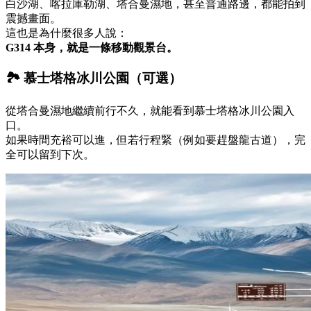
白沙湖、喀拉庫勒湖、塔合曼濕地，甚至普通路邊，都能拍到
震撼畫面。
這也是為什麼很多人說：
G314 本身，就是一條移動觀景台。
🏞️ 慕士塔格冰川公園（可選）
從塔合曼濕地繼續前行不久，就能看到慕士塔格冰川公園入
口。
如果時間充裕可以進，但若行程緊（例如要趕盤龍古道），完
全可以留到下次。