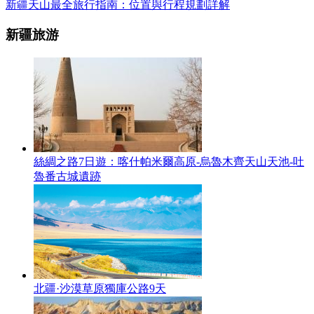
新疆天山最全旅行指南：位置與行程規劃詳解
新疆旅游
絲綢之路7日遊：喀什帕米爾高原-烏魯木齊天山天池-吐
魯番古城遺跡
北疆·沙漠草原獨庫公路9天