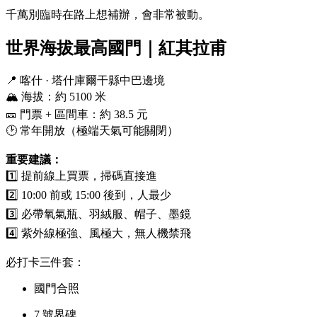
千萬別臨時在路上想補辦，會非常被動。
世界海拔最高國門｜紅其拉甫
📍 喀什 · 塔什庫爾干縣中巴邊境
🏔️ 海拔：約 5100 米
🎫 門票 + 區間車：約 38.5 元
🕑 常年開放（極端天氣可能關閉）
重要建議：
1️⃣ 提前線上買票，掃碼直接進
2️⃣ 10:00 前或 15:00 後到，人最少
3️⃣ 必帶氧氣瓶、羽絨服、帽子、墨鏡
4️⃣ 紫外線極強、風極大，無人機禁飛
必打卡三件套：
國門合照
7 號界碑