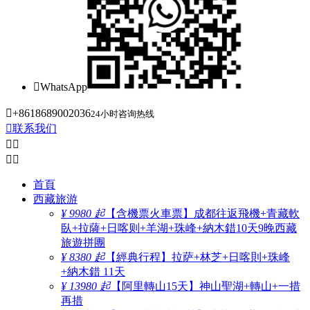

WhatsApp

+8618689002036
24小时咨询热线

联系我们




首頁
西藏旅游
¥ 9980 起
【含機票火車票】成都往返飛機+青藏軟
臥+拉薩+日喀则+羊湖+珠峰+納木錯10天9晚西藏
旅遊拼團
¥ 8380 起
【經典行程】拉萨+林芝+日喀則+珠峰
+納木錯 11天
¥ 13980 起
【阿里轉山15天】神山聖湖+轉山+一措
再措