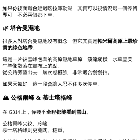
如果你後面還會經過喀拉庫勒湖，其實可以視情況選一個停留
即可，不必兩個都下車。
🌿 塔合曼濕地
很多人對塔合曼濕地沒有概念，但它其實是
帕米爾高原上最珍
貴的綠色地帶
。
這是一片被雪峰包圍的高原濕地草原，溪流縱橫，水草豐美，
牛羊像散落在畫布上的點。
從公路旁望出去，層次感極強，非常適合慢慢拍。
如果天氣好，這一段會讓人忍不住多次停車。
🏔️ 公格爾峰 & 慕士塔格峰
在 G314 上，你幾乎
全程都能看到雪山
。
公格爾峰尖銳、冷峻；
慕士塔格峰則更寬闊、穩重。