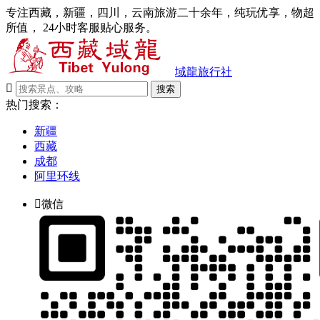
专注西藏，新疆，四川，云南旅游二十余年，纯玩优享，物超
所值， 24小时客服贴心服务。
域龍旅行社

搜索
热门搜索：
新疆
西藏
成都
阿里环线

微信