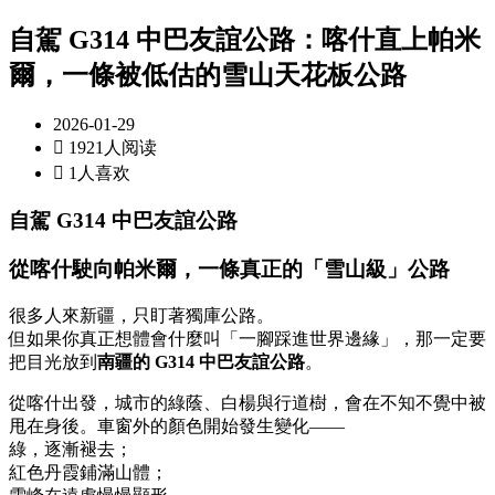
自駕 G314 中巴友誼公路：喀什直上帕米
爾，一條被低估的雪山天花板公路
2026-01-29

1921人阅读

1人喜欢
自駕 G314 中巴友誼公路
從喀什駛向帕米爾，一條真正的「雪山級」公路
很多人來新疆，只盯著獨庫公路。
但如果你真正想體會什麼叫「一腳踩進世界邊緣」，那一定要
把目光放到
南疆的 G314 中巴友誼公路
。
從喀什出發，城市的綠蔭、白楊與行道樹，會在不知不覺中被
甩在身後。車窗外的顏色開始發生變化——
綠，逐漸褪去；
紅色丹霞鋪滿山體；