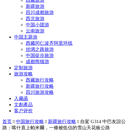
西藏旅游
新疆旅游
四川成都旅游
西北旅游
中国小团游
云南旅游
中国主题游
西藏冈仁波齐阿里环线
丝绸之路旅游
中国徒步旅游
成都熊猫游
定制旅游
旅游攻略
西藏旅行攻略
新疆旅行攻略
四川旅游攻略
入藏函
文創產品
客户评价
首页
中国旅行攻略
新疆旅行攻略
自駕 G314 中巴友誼公



路：喀什直上帕米爾，一條被低估的雪山天花板公路