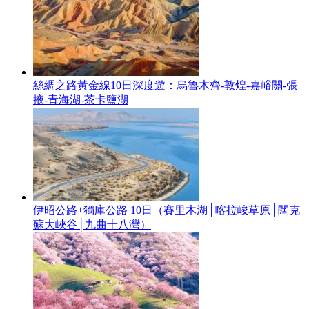
絲綢之路黃金線10日深度遊：烏魯木齊-敦煌-嘉峪關-張
掖-青海湖-茶卡鹽湖
伊昭公路+獨庫公路 10日（賽里木湖│喀拉峻草原│闊克
蘇大峽谷│九曲十八灣）