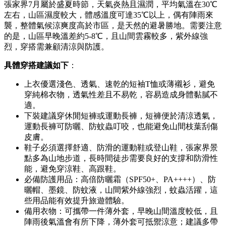
張家界7月屬於盛夏時節，天氣炎熱且濕潤，平均氣溫在30℃
左右，山區濕度較大，體感溫度可達35℃以上，偶有陣雨來
襲，整體氣候涼爽度高於市區，是天然的避暑勝地。需要注意
的是，山區早晚溫差約5-8℃，且山間雲霧較多，紫外線強
烈，穿搭需兼顧清涼與防護。
具體穿搭建議如下
：
上衣優選淺色、透氣、速乾的短袖T恤或薄襯衫，避免
穿純棉衣物，透氣性差且不易乾，容易造成身體黏膩不
適。
下裝建議穿休閒短褲或運動長褲，短褲便於清涼透氣，
運動長褲可防曬、防蚊蟲叮咬，也能避免山間枝葉刮傷
皮膚。
鞋子必須選擇舒適、防滑的運動鞋或登山鞋，張家界景
點多為山地步道，長時間徒步需要良好的支撐和防滑性
能，避免穿涼鞋、高跟鞋。
必備防護用品：高倍防曬霜（SPF50+、PA++++）、防
曬帽、墨鏡、防蚊液，山間紫外線強烈，蚊蟲活躍，這
些用品能有效提升旅遊體驗。
備用衣物：可攜帶一件薄外套，早晚山間溫度較低，且
陣雨後氣溫會有所下降，薄外套可抵禦涼意；建議多帶