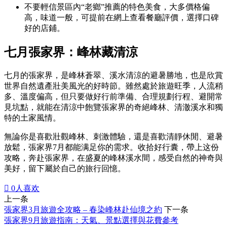
不要輕信景區內“老鄉”推薦的特色美食，大多價格偏
高，味道一般，可提前在網上查看餐廳評價，選擇口碑
好的店鋪。
七月張家界：峰林藏清涼
七月的張家界，是峰林蒼翠、溪水清涼的避暑勝地，也是欣賞
世界自然遺產壯美風光的好時節。雖然處於旅遊旺季，人流稍
多、溫度偏高，但只要做好行前準備、合理規劃行程、避開常
見坑點，就能在清涼中飽覽張家界的奇絕峰林、清澈溪水和獨
特的土家風情。
無論你是喜歡壯觀峰林、刺激體驗，還是喜歡清靜休閒、避暑
放鬆，張家界7月都能满足你的需求。收拾好行囊，帶上这份
攻略，奔赴張家界，在盛夏的峰林溪水間，感受自然的神奇與
美好，留下屬於自己的旅行回憶。

0
人喜欢
上一条
張家界3月旅遊全攻略 – 春染峰林赴仙境之約
下一条
張家界9月旅遊指南：天氣、景點選擇與花費參考