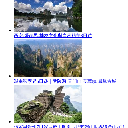
西安-張家界-桂林文化與自然精華8日遊
湖南張家界6日遊｜武陵源-天門山-芙蓉鎮-鳳凰古城
張家界貴州7日深度遊｜鳳凰古城梵淨山世界遺產山水與