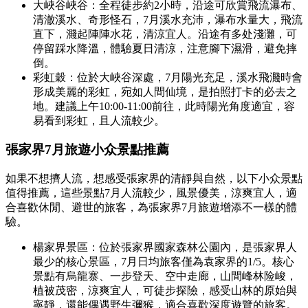
大峽谷峽谷：全程徒步約2小時，沿途可欣賞飛流瀑布、
清澈溪水、奇形怪石，7月溪水充沛，瀑布水量大，飛流
直下，濺起陣陣水花，清涼宜人。沿途有多处淺灘，可
停留踩水降溫，體驗夏日清涼，注意腳下濕滑，避免摔
倒。
彩虹穀：位於大峽谷深處，7月陽光充足，溪水飛濺時會
形成美麗的彩虹，宛如人間仙境，是拍照打卡的必去之
地。建議上午10:00-11:00前往，此時陽光角度適宜，容
易看到彩虹，且人流較少。
張家界7月旅遊小众景點推薦
如果不想擠人流，想感受張家界的清靜與自然，以下小众景點
值得推薦，這些景點7月人流較少，風景優美，涼爽宜人，適
合喜歡休閒、避世的旅客，為張家界7月旅遊增添不一樣的體
驗。
楊家界景區：位於張家界國家森林公園內，是張家界人
最少的核心景區，7月日均旅客僅為袁家界的1/5。核心
景點有烏龍寨、一步登天、空中走廊，山間峰林险峻，
植被茂密，涼爽宜人，可徒步探險，感受山林的原始與
寧靜，還能偶遇野生彌猴，適合喜歡深度遊覽的旅客。