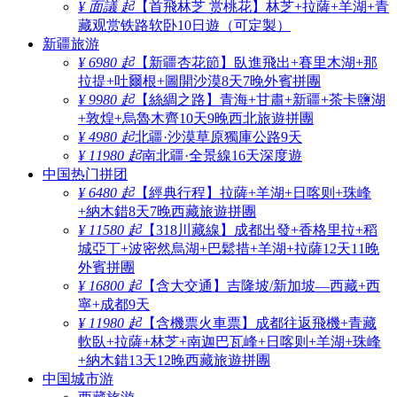
¥ 面議 起
【首飛林芝 赏桃花】林芝+拉薩+羊湖+青
藏观赏铁路软卧10日遊（可定製）
新疆旅游
¥ 6980 起
【新疆杏花節】臥進飛出+賽里木湖+那
拉提+吐爾根+圖開沙漠8天7晚外賓拼團
¥ 9980 起
【絲綢之路】青海+甘肅+新疆+茶卡鹽湖
+敦煌+烏魯木齊10天9晚西北旅遊拼團
¥ 4980 起
北疆·沙漠草原獨庫公路9天
¥ 11980 起
南北疆·全景線16天深度遊
中国热门拼团
¥ 6480 起
【經典行程】拉薩+羊湖+日喀则+珠峰
+納木錯8天7晚西藏旅遊拼團
¥ 11580 起
【318川藏線】成都出發+香格里拉+稻
城亞丁+波密然烏湖+巴鬆措+羊湖+拉薩12天11晚
外賓拼團
¥ 16800 起
【含大交通】吉隆坡/新加坡—西藏+西
寧+成都9天
¥ 11980 起
【含機票火車票】成都往返飛機+青藏
軟臥+拉薩+林芝+南迦巴瓦峰+日喀则+羊湖+珠峰
+納木錯13天12晚西藏旅遊拼團
中国城市游