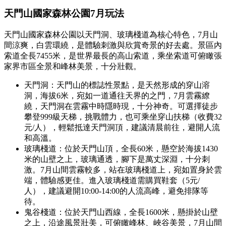
天門山國家森林公園7月玩法
天門山國家森林公園以天門洞、玻璃棧道為核心特色，7月山
間涼爽，白雲環繞，是體驗刺激與欣賞奇景的好去處。景區內
索道全長7455米，是世界最長的高山索道，乘坐索道可俯瞰張
家界市區全景和峰林美景，十分壯觀。
天門洞：天門山的標誌性景點，是天然形成的穿山溶
洞，海拔6米，宛如一道通往天界的之門，7月雲霧繚
繞，天門洞在雲霧中時隱時現，十分神奇。可選擇徒步
攀登999級天梯，挑戰體力，也可乘坐穿山扶梯（收費32
元/人），輕鬆抵達天門洞頂，建議清晨前往，避開人流
和高溫。
玻璃棧道：位於天門山頂，全長60米，懸空於海拔1430
米的山壁之上，玻璃通透，腳下是萬丈深淵，十分刺
激。7月山間雲霧較多，站在玻璃棧道上，宛如置身於雲
端，體驗感更佳。進入玻璃棧道需購買鞋套（5元/
人），建議避開10:00-14:00的人流高峰，避免排隊等
待。
鬼谷棧道：位於天門山西線，全長1600米，懸掛於山壁
之上，沿途風景壯美，可俯瞰峰林、峽谷美景，7月山間