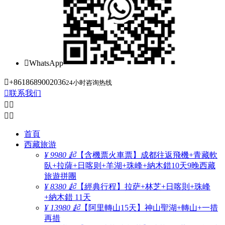

WhatsApp

+8618689002036
24小时咨询热线

联系我们




首頁
西藏旅游
¥ 9980 起
【含機票火車票】成都往返飛機+青藏軟
臥+拉薩+日喀则+羊湖+珠峰+納木錯10天9晚西藏
旅遊拼團
¥ 8380 起
【經典行程】拉萨+林芝+日喀則+珠峰
+納木錯 11天
¥ 13980 起
【阿里轉山15天】神山聖湖+轉山+一措
再措