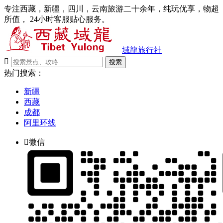
专注西藏，新疆，四川，云南旅游二十余年，纯玩优享，物超
所值， 24小时客服贴心服务。
域龍旅行社

搜索
热门搜索：
新疆
西藏
成都
阿里环线

微信