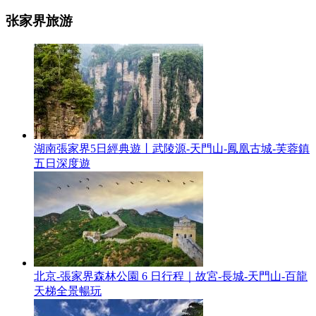
张家界旅游
湖南張家界5日經典遊丨武陵源-天門山-鳳凰古城-芙蓉鎮
五日深度遊
北京-張家界森林公園 6 日行程｜故宮-長城-天門山-百龍
天梯全景暢玩