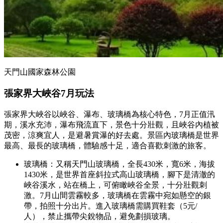
天門山國家森林公園
張家界大峽谷7月玩法
張家界大峽谷以峽谷、瀑布、玻璃橋為核心特色，7月正值汛
期，溪水充沛，瀑布飛流直下，景色十分壯觀，且峽谷內植被
茂密，涼爽宜人，是避暑賞瀑的好去處。景區內玻璃橋是世界
最高、最長的玻璃橋，體驗感十足，適合喜歡刺激的旅客。
玻璃橋：又稱天門山玻璃橋，全長430米，寬6米，海拔
1430米，是世界首座斜拉式高山玻璃橋，腳下是清澈的
峽谷溪水，站在橋上，可俯瞰峽谷全景，十分壯觀刺
激。7月山間雲霧較多，玻璃橋在雲霧中宛如懸空的銀
帶，拍照十分出片。進入玻璃橋需購買鞋套（5元/
人），禁止攜帶尖銳物品，避免劃損玻璃。