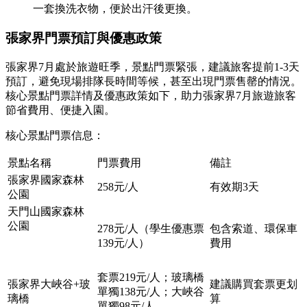
一套換洗衣物，便於出汗後更換。
張家界門票預訂與優惠政策
張家界7月處於旅遊旺季，景點門票緊張，建議旅客提前1-3天
預訂，避免現場排隊長時間等候，甚至出現門票售罄的情況。
核心景點門票詳情及優惠政策如下，助力張家界7月旅遊旅客
節省費用、便捷入園。
核心景點門票信息：
景點名稱
門票費用
備註
張家界國家森林
258元/人
有效期3天
公園
天門山國家森林
公園
278元/人（學生優惠票
包含索道、環保車
139元/人）
費用
套票219元/人；玻璃橋
張家界大峽谷+玻
建議購買套票更划
單獨138元/人；大峽谷
璃橋
算
單獨98元/人