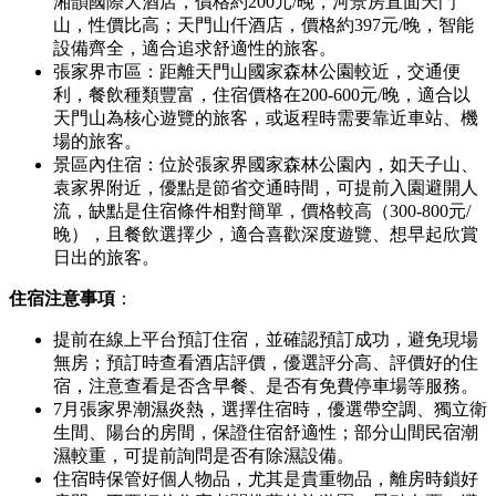
湘韻國際大酒店，價格約200元/晚，河景房直面天門
山，性價比高；天門山仟酒店，價格約397元/晚，智能
設備齊全，適合追求舒適性的旅客。
張家界市區：距離天門山國家森林公園較近，交通便
利，餐飲種類豐富，住宿價格在200-600元/晚，適合以
天門山為核心遊覽的旅客，或返程時需要靠近車站、機
場的旅客。
景區內住宿：位於張家界國家森林公園內，如天子山、
袁家界附近，優點是節省交通時間，可提前入園避開人
流，缺點是住宿條件相對簡單，價格較高（300-800元/
晚），且餐飲選擇少，適合喜歡深度遊覽、想早起欣賞
日出的旅客。
住宿注意事項
：
提前在線上平台預訂住宿，並確認預訂成功，避免現場
無房；預訂時查看酒店評價，優選評分高、評價好的住
宿，注意查看是否含早餐、是否有免費停車場等服務。
7月張家界潮濕炎熱，選擇住宿時，優選帶空調、獨立衛
生間、陽台的房間，保證住宿舒適性；部分山間民宿潮
濕較重，可提前詢問是否有除濕設備。
住宿時保管好個人物品，尤其是貴重物品，離房時鎖好