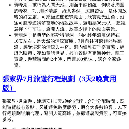
寶峰湖：被稱為人間天池，湖面平靜如鏡，倒映著周圍
的峰林，7月湖水清澈，綠意盎然，涼風習習，是休閒放
鬆的好去處。可乘坐遊船遊覽湖面，欣賞湖光山色，沿
途可聽導遊講解當地的傳說故事，遊船票96元/人，建議
選擇下午前往，避開人流，欣賞夕陽下的湖面美景。
黃龍洞：是典型的喀斯特溶洞，洞內終年溫度保持在
16℃左右，是天然的清涼寶庫，7月前往可躲避外界高
溫，感受溶洞的清涼與神奇。洞內鐘乳石千姿百態，經
燈光映襯，宛如童話世界，核心景點有定海神針、龍王
寶殿，遊覽時間約2小時，門票100元/人，適合全家遊
覽。
張家界7月旅遊行程規劃（3天2晚實用
版）
張家界7月旅遊，建議安排3天2晚的行程，合理分配時間，既
能遊覽核心景點，又能避免過度疲勞，適合大多數旅客，以下
行程規劃詳細合理，避開人流高峰，兼顧避暑與賞景，可直接
參考。