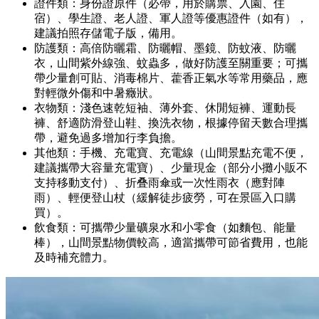
證件類：身份證原件（必帶，用於購票、入園、住
宿）、學生證、老人證、軍人證等優惠證件（如有），
建議拍照存儲電子版，備用。
防護類：高倍防曬霜、防曬帽、墨鏡、防蚊液、防曬
衣，山間紫外線強、蚊蟲多，做好防護至關重要；可攜
帶少量創可貼、消毒棉片、藿香正氣水等常用藥品，應
對輕微外傷和中暑癥狀。
衣物類：淺色速乾短袖、薄外套、休閒短褲、運動長
褲、舒適防滑登山鞋、換洗衣物，根據停留天數合理攜
帶，避免過多增加行李負擔。
其他類：手機、充電寶、充電線（山間景點充電不便，
建議攜帶大容量充電寶）、少量現金（部分小攤小販不
支持移動支付）、折叠雨傘或一次性雨衣（應對陣
雨）、輕便登山杖（緩解徒步疲勞，可在景區入口購
買）。
飲食類：可攜帶少量礦泉水和小零食（如麵包、能量
棒），山間景點物價較高，適當攜帶可節省費用，也能
及時補充體力。