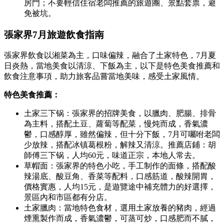
房門；不要輕信住宿老闆推薦的旅遊團、景點套票，避
免被坑。
張家界7月旅遊飲食指南
張家界飲食以湘菜為主，口味偏辣，融合了土家特色，7月夏
日炎熱，當地美食以清涼、下飯為主，以下是特色美食推薦和
飲食注意事項，助力旅客品嘗當地美味，感受土家風情。
特色美食推薦：
土家三下锅：張家界的招牌美食，以臘肉、肥腸、排骨
為主料，搭配土豆、蘿蔔等配菜，慢炖而成，香氣濃
鬱，口感醇厚，雖然偏辣，但十分下飯，7月可囑咐老闆
少放辣，搭配冰镇葛根粉，解辣又清涼。推薦店鋪：胡
師傅三下锅，人均60元，味道正宗，本地人常去。
草帽面：張家界的特色小吃，手工制作的面條，搭配酸
辣湯底、酸豆角、香菜等配料，口感筋道，酸辣開胃，
價格實惠，人均15元，是遊覽途中補充體力的好選擇，
景區內和市區都有分店。
土家臘肉：當地特色食材，選用土家放養的豬肉，經過
煙熏製作而成，香氣濃鬱，可蒸可炒，口感肥而不膩，