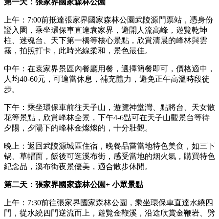
第一天：張家界國家森林公園
上午：7:00前抵達張家界國家森林公園武陵源門票站，憑身份
證入園，乘坐環保車直達袁家界，避開人流高峰，遊覽乾坤
柱、迷魂台、天下第一橋等核心景點，欣賞清晨的峰林與雲
霧，拍照打卡，此時光線柔和，景色最佳。
中午：在袁家界景區內餐廳用餐，選擇簡餐即可，價格適中，
人均40-60元，可適當休息，補充體力，避免正午高溫時段徒
步。
下午：乘坐環保車前往天子山，遊覽神堂灣、點將台、天女散
花等景點，欣賞峰林全景，下午4-6點可在天子山觀景台等待
夕陽，夕陽下的峰林金燦燦的，十分壯觀。
晚上：返回武陵源城區住宿，晚餐品嘗當地特色美食，如三下
锅、草帽面，飯後可逛溪布街，感受當地的烟火氣，購買特色
紀念品，溪布街夜景優美，適合散步休閒。
第二天：張家界國家森林公園+ 小眾景點
上午：7:30前往張家界國家森林公園，乘坐環保車直達水繞四
門，從水繞四門逆流而上，遊覽金鞭溪，沿途欣賞金鞭岩、劈