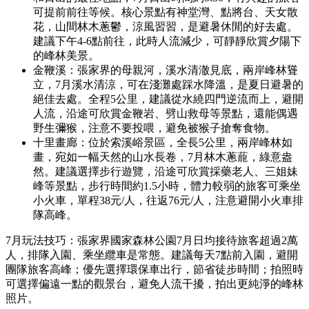
可提前前往等候。核心景點有神堂灣、點將台、天女散
花，山間林木蔥鬱，涼風習習，是避暑休閒的好去處。
建議下午4-6點前往，此時人流減少，可靜靜欣賞夕陽下
的峰林美景。
金鞭溪：張家界的母親河，溪水清澈見底，兩岸峰林聳
立，7月溪水清涼，可在淺灘處踩水降溫，是夏日避暑的
絕佳去處。全程5公里，建議從水繞四門逆流而上，避開
人流，沿途可欣賞金鞭岩、劈山救母等景點，還能偶遇
野生彌猴，注意不要投喂，避免被猴子搶奪食物。
十里畫廊：位於索溪峪景區，全長5公里，兩岸峰林如
畫，宛如一幅天然的山水長卷，7月林木蔥蘢，綠意盎
然。建議選擇步行遊覽，沿途可欣賞採藥老人、三姐妹
峰等景點，步行時間約1.5小時，體力較弱的旅客可乘坐
小火車，單程38元/人，往返76元/人，注意避開小火車排
隊高峰。
7月玩法技巧：張家界國家森林公園7月日均接待旅客超過2萬
人，排隊入園、乘坐纜車是常態。建議每天7點前入園，避開
團隊旅客高峰；優先選擇環保車出行，節省徒步時間；拍照時
可選擇偏遠一點的觀景台，避免人流干擾，拍出更純淨的峰林
照片。