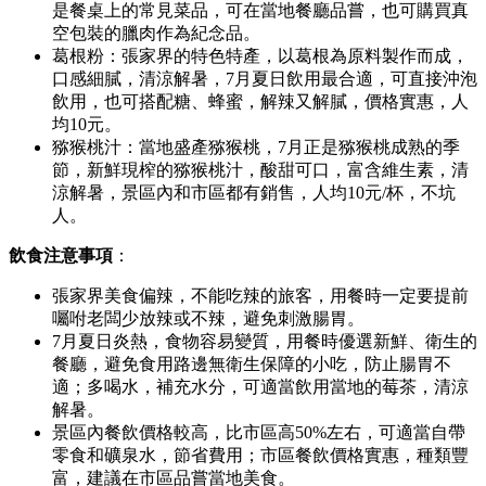
是餐桌上的常見菜品，可在當地餐廳品嘗，也可購買真
空包裝的臘肉作為紀念品。
葛根粉：張家界的特色特產，以葛根為原料製作而成，
口感細膩，清涼解暑，7月夏日飲用最合適，可直接沖泡
飲用，也可搭配糖、蜂蜜，解辣又解膩，價格實惠，人
均10元。
猕猴桃汁：當地盛產猕猴桃，7月正是猕猴桃成熟的季
節，新鮮現榨的猕猴桃汁，酸甜可口，富含維生素，清
涼解暑，景區內和市區都有銷售，人均10元/杯，不坑
人。
飲食注意事項
：
張家界美食偏辣，不能吃辣的旅客，用餐時一定要提前
囑咐老闆少放辣或不辣，避免刺激腸胃。
7月夏日炎熱，食物容易變質，用餐時優選新鮮、衛生的
餐廳，避免食用路邊無衛生保障的小吃，防止腸胃不
適；多喝水，補充水分，可適當飲用當地的莓茶，清涼
解暑。
景區內餐飲價格較高，比市區高50%左右，可適當自帶
零食和礦泉水，節省費用；市區餐飲價格實惠，種類豐
富，建議在市區品嘗當地美食。