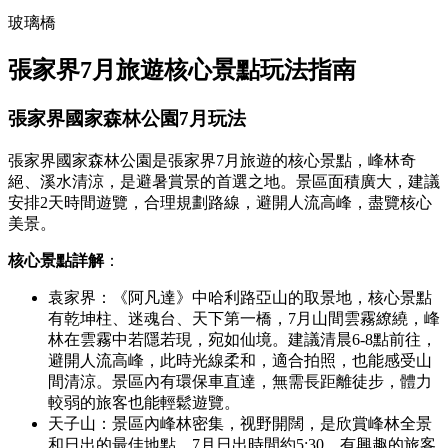
玻璃橋
張家界7月旅遊核心景點玩法指南
張家界國家森林公園7月玩法
張家界國家森林公園是張家界7月旅遊的核心景點，峰林奇
絕、溪水清涼，是避暑賞景的首選之地。景區面積廣大，建議
安排2天時間遊覽，合理規劃路線，避開人流高峰，盡覽核心
美景。
核心景點詳解
：
袁家界：《阿凡達》中哈利路亞山的取景地，核心景點
有乾坤柱、迷魂台、天下第一橋，7月山間雲霧繚繞，峰
林在雲霧中若隱若現，宛如仙境。建議清晨6-8點前往，
避開人流高峰，此時光線柔和，適合拍照，也能感受山
間清涼。景區內有環保車直達，無需長距離徒步，體力
較弱的旅客也能輕鬆遊覽。
天子山：景區內峰林密集，视野開闊，是欣賞峰林全景
和日出的最佳地點，7月日出時間約5:30，有興趣的旅客