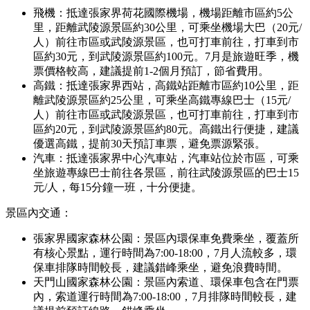
飛機：抵達張家界荷花國際機場，機場距離市區約5公
里，距離武陵源景區約30公里，可乘坐機場大巴（20元/
人）前往市區或武陵源景區，也可打車前往，打車到市
區約30元，到武陵源景區約100元。7月是旅遊旺季，機
票價格較高，建議提前1-2個月預訂，節省費用。
高鐵：抵達張家界西站，高鐵站距離市區約10公里，距
離武陵源景區約25公里，可乘坐高鐵專線巴士（15元/
人）前往市區或武陵源景區，也可打車前往，打車到市
區約20元，到武陵源景區約80元。高鐵出行便捷，建議
優選高鐵，提前30天預訂車票，避免票源緊張。
汽車：抵達張家界中心汽車站，汽車站位於市區，可乘
坐旅遊專線巴士前往各景區，前往武陵源景區的巴士15
元/人，每15分鐘一班，十分便捷。
景區內交通：
張家界國家森林公園：景區內環保車免費乘坐，覆蓋所
有核心景點，運行時間為7:00-18:00，7月人流較多，環
保車排隊時間較長，建議錯峰乘坐，避免浪費時間。
天門山國家森林公園：景區內索道、環保車包含在門票
內，索道運行時間為7:00-18:00，7月排隊時間較長，建