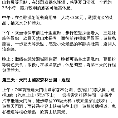
山救母等景點，在淺灘處踩水降溫，感受夏日清涼，全程約
2.5小時，體力較弱的旅客可適當休息。
中午：在金鞭溪附近餐廳用餐，人均30-50元，選擇清淡的菜
品，補充水分和體力。
下午：乘坐環保車前往十里畫廊，步行遊覽採藥老人、三姐妹
峰等景點，欣賞天然山水長卷，而後前往楊家界景區，遊覽烏
龍寨、一步登天等景點，感受小众景點的寧靜與壯美，避開人
流高峰。
晚上：繼續在武陵源城區住宿，晚餐可品嘗土家臘肉、葛根粉
等特色美食，飯後可在城區散步，休息調整，為第三天的行程
儲備體力。
第三天：天門山國家森林公園 + 返程
上午：7:00前抵達天門山國家森林公園，憑預訂門票入園，選
擇B線（汽車上山+索道下山），節省索道排隊時間，先乘坐
汽車抵達天門洞，徒步攀登999級天梯（或乘坐穿山扶梯），
遊覽天門洞，而後乘坐穿山扶梯前往山頂，遊覽玻璃棧道、鬼
谷棧道等核心景點，欣賞山頂美景。