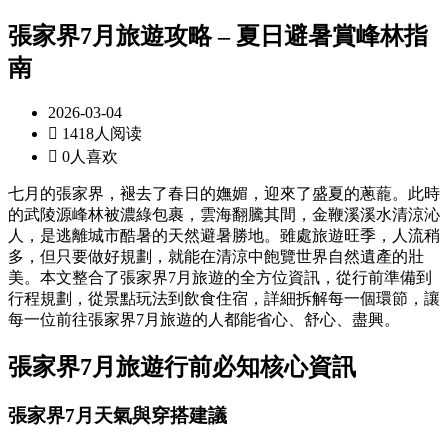
張家界7月旅遊攻略 – 夏日避暑賞峰林指
南
2026-03-04

1418人阅读

0人喜欢
七月的張家界，褪去了春日的嫵媚，迎來了盛夏的蔥蘢。此時
的武陵源峰林被濃綠包裹，雲海翻騰其間，金鞭溪溪水清涼沁
人，是逃離城市酷暑的天然避暑勝地。雖處旅遊旺季，人流稍
多，但只要做好規劃，就能在清涼中飽覽世界自然遺產的壯
美。本文整合了張家界7月旅遊的全方位資訊，從行前準備到
行程規劃，從景點玩法到飲食住宿，詳細拆解每一個環節，讓
每一位前往張家界7月旅遊的人都能省心、舒心、盡興。
張家界7月旅遊行前必知核心資訊
張家界7月天氣與穿搭建議