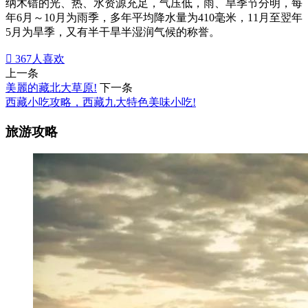
纳木错的光、热、水资源充足，气压低，雨、旱季节分明，每
年6月～10月为雨季，多年平均降水量为410毫米，11月至翌年
5月为旱季，又有半干旱半湿润气候的称誉。

367
人喜欢
上一条
美麗的藏北大草原!
下一条
西藏小吃攻略，西藏九大特色美味小吃!
旅游攻略