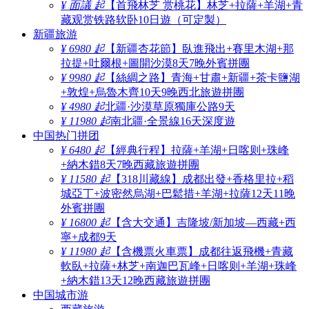
¥ 面議 起
【首飛林芝 赏桃花】林芝+拉薩+羊湖+青
藏观赏铁路软卧10日遊（可定製）
新疆旅游
¥ 6980 起
【新疆杏花節】臥進飛出+賽里木湖+那
拉提+吐爾根+圖開沙漠8天7晚外賓拼團
¥ 9980 起
【絲綢之路】青海+甘肅+新疆+茶卡鹽湖
+敦煌+烏魯木齊10天9晚西北旅遊拼團
¥ 4980 起
北疆·沙漠草原獨庫公路9天
¥ 11980 起
南北疆·全景線16天深度遊
中国热门拼团
¥ 6480 起
【經典行程】拉薩+羊湖+日喀则+珠峰
+納木錯8天7晚西藏旅遊拼團
¥ 11580 起
【318川藏線】成都出發+香格里拉+稻
城亞丁+波密然烏湖+巴鬆措+羊湖+拉薩12天11晚
外賓拼團
¥ 16800 起
【含大交通】吉隆坡/新加坡—西藏+西
寧+成都9天
¥ 11980 起
【含機票火車票】成都往返飛機+青藏
軟臥+拉薩+林芝+南迦巴瓦峰+日喀则+羊湖+珠峰
+納木錯13天12晚西藏旅遊拼團
中国城市游