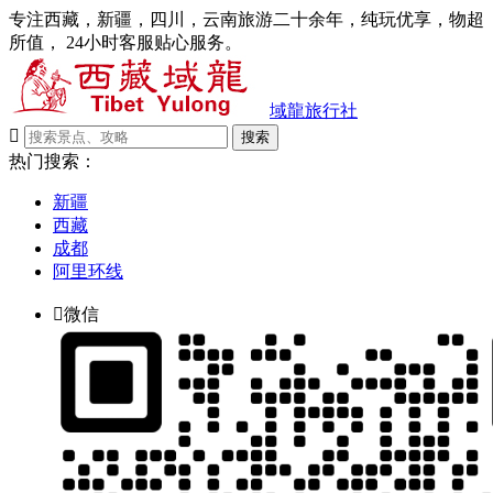
专注西藏，新疆，四川，云南旅游二十余年，纯玩优享，物超
所值， 24小时客服贴心服务。
域龍旅行社

搜索
热门搜索：
新疆
西藏
成都
阿里环线

微信