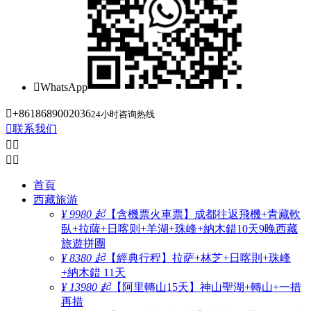

WhatsApp

+8618689002036
24小时咨询热线

联系我们




首頁
西藏旅游
¥ 9980 起
【含機票火車票】成都往返飛機+青藏軟
臥+拉薩+日喀则+羊湖+珠峰+納木錯10天9晚西藏
旅遊拼團
¥ 8380 起
【經典行程】拉萨+林芝+日喀則+珠峰
+納木錯 11天
¥ 13980 起
【阿里轉山15天】神山聖湖+轉山+一措
再措