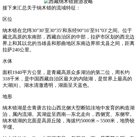
接下来汇总关于纳木错的流域特征：
区位
纳木错在北纬30°30′至30°35′和东经90°16′至91°03′之间。位于
藏北高原的东南部，西藏自治区的中部，拉萨市区划的西北边
界上和其以北的当雄县和那曲地区东南边界班戈县之间，距离
拉萨240公里。
水体
面积1940平方公里，是青藏高原众多湖泊的第二位，周长约
318千米，是中国西藏自治区最大的内陆湖，是世界上最高的
大湖[8] 。湖水清澈透明，湖面呈天蓝色。
地形
纳木错湖是念青唐古拉山西北侧大型断陷洼地中发育的构造湖
泊，属内流湖。其湖盆呈西南—东北走向，西侧宽、东侧窄。
纳木错湖的北面是高原丘陵，海拔约5000米～5500米，地势较
平缓。