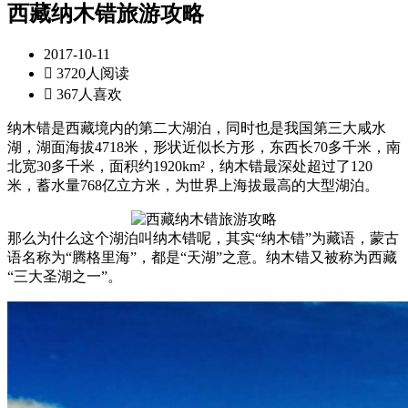
西藏纳木错旅游攻略
2017-10-11

3720人阅读

367人喜欢
纳木错是西藏境内的第二大湖泊，同时也是我国第三大咸水
湖，湖面海拔4718米，形状近似长方形，东西长70多千米，南
北宽30多千米，面积约1920km²，纳木错最深处超过了120
米，蓄水量768亿立方米，为世界上海拔最高的大型湖泊。
那么为什么这个湖泊叫纳木错呢，其实“纳木错”为藏语，蒙古
语名称为“腾格里海”，都是“天湖”之意。纳木错又被称为西藏
“三大圣湖之一”。