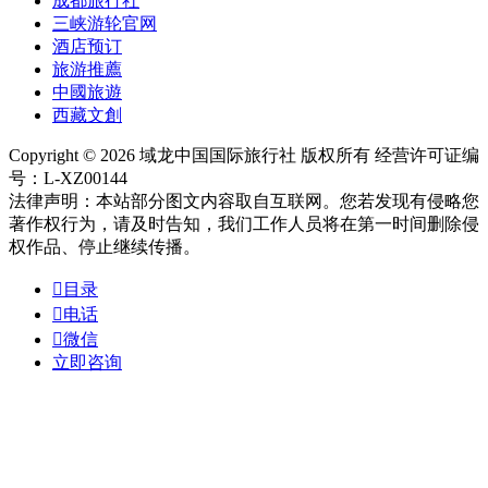
成都旅行社
三峡游轮官网
酒店预订
旅游推薦
中國旅遊
西藏文創
Copyright © 2026 域龙中国国际旅行社 版权所有 经营许可证编
号：L-XZ00144
法律声明：本站部分图文内容取自互联网。您若发现有侵略您
著作权行为，请及时告知，我们工作人员将在第一时间删除侵
权作品、停止继续传播。

目录

电话

微信
立即咨询