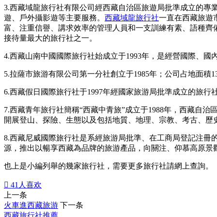
3.西藏域龍旅行社有限公司經西藏自治區旅遊局批準成立的
遊、戶外攝影遊等主要服務。
西藏域龍旅行社
一直在西藏旅遊
富、注重信譽、講求效率的管理人員和一支訓練有素、語種齊
接待量最大的旅行社之一。
4.西藏山南中國國際旅行社始成立于1993年，是經營國際
5.拉薩市旅游有限公司第一分社創立于1985年；公司占地面積
6.西藏假日國際旅行社于1997年經國家旅游局批準成立的旅
7.西藏青年旅行社簡稱“西藏中青旅”成立于1988年，西
開展登山、探險、生態以及包括地質、地理、宗教、考古、歷
8.西藏尼威國際旅行社是系經旅游局批準、在工商局登記注冊
源，推出以暢享西藏為品牌的旅游產品，向關注、仰慕高原景
也上是小編列舉的幾家旅行社，需要更多旅行社請網上查詢。

41
人喜欢
上一条
火車進西藏旅游
下一条
西藏旅行社推薦