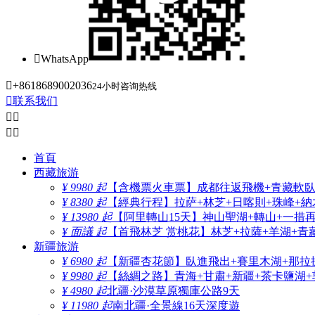

WhatsApp

+8618689002036
24小时咨询热线

联系我们




首頁
西藏旅游
¥ 9980 起
【含機票火車票】成都往返飛機+青藏軟臥+
¥ 8380 起
【經典行程】拉萨+林芝+日喀則+珠峰+納木
¥ 13980 起
【阿里轉山15天】神山聖湖+轉山+一措
¥ 面議 起
【首飛林芝 赏桃花】林芝+拉薩+羊湖+青
新疆旅游
¥ 6980 起
【新疆杏花節】臥進飛出+賽里木湖+那拉
¥ 9980 起
【絲綢之路】青海+甘肅+新疆+茶卡鹽湖+
¥ 4980 起
北疆·沙漠草原獨庫公路9天
¥ 11980 起
南北疆·全景線16天深度遊