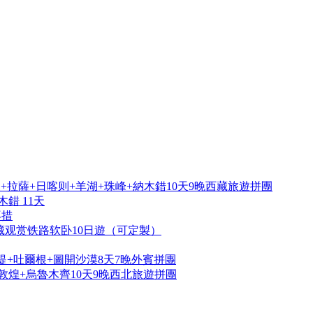
拉薩+日喀则+羊湖+珠峰+納木錯10天9晚西藏旅遊拼團
錯 11天
再措
藏观赏铁路软卧10日遊（可定製）
提+吐爾根+圖開沙漠8天7晚外賓拼團
敦煌+烏魯木齊10天9晚西北旅遊拼團