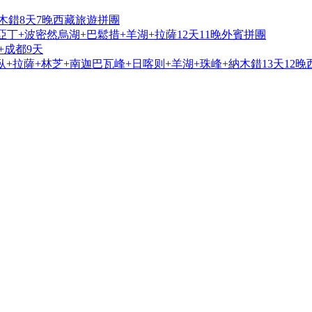
木錯8天7晚西藏旅遊拼團
亞丁+波密然烏湖+巴鬆措+羊湖+拉薩12天11晚外賓拼團
+成都9天
+拉薩+林芝+南迦巴瓦峰+日喀则+羊湖+珠峰+納木錯13天12