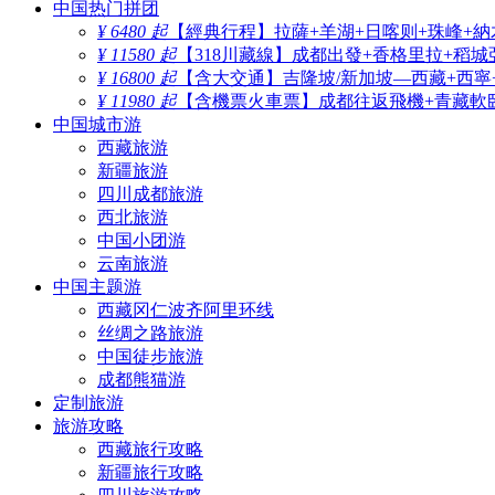
中国热门拼团
¥ 6480 起
【經典行程】拉薩+羊湖+日喀则+珠峰+納
¥ 11580 起
【318川藏線】成都出發+香格里拉+稻城
¥ 16800 起
【含大交通】吉隆坡/新加坡—西藏+西寧
¥ 11980 起
【含機票火車票】成都往返飛機+青藏軟臥
中国城市游
西藏旅游
新疆旅游
四川成都旅游
西北旅游
中国小团游
云南旅游
中国主题游
西藏冈仁波齐阿里环线
丝绸之路旅游
中国徒步旅游
成都熊猫游
定制旅游
旅游攻略
西藏旅行攻略
新疆旅行攻略