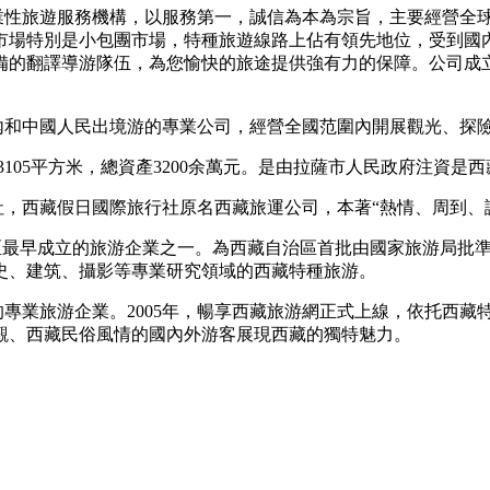
專業性旅遊服務機構，以服務第一，誠信為本為宗旨，主要經營全
市場特別是小包團市場，特種旅遊線路上佔有領先地位，受到國
備的翻譯導游隊伍，為您愉快的旅途提供強有力的保障。公司成
、國內和中國人民出境游的專業公司，經營全國范圍內開展觀光、
13105平方米，總資產3200余萬元。是由拉薩市人民政府注資是
行社，西藏假日國際旅行社原名西藏旅運公司，本著“熱情、周到
藏自治區最早成立的旅游企業之一。為西藏自治區首批由國家旅游局
史、建筑、攝影等專業研究領域的西藏特種旅游。
的專業旅游企業。2005年，暢享西藏旅游網正式上線，依托西
觀、西藏民俗風情的國內外游客展現西藏的獨特魅力。