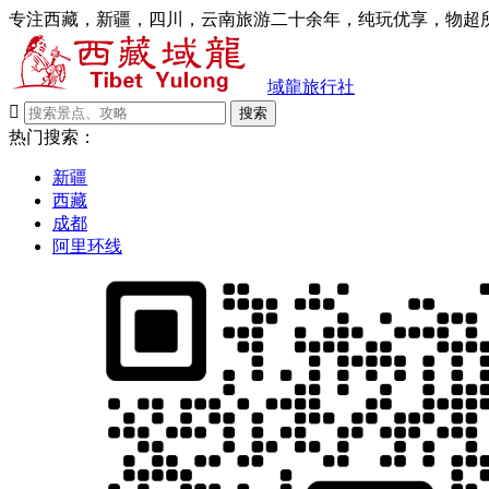
专注西藏，新疆，四川，云南旅游二十余年，纯玩优享，物超所
域龍旅行社

搜索
热门搜索：
新疆
西藏
成都
阿里环线