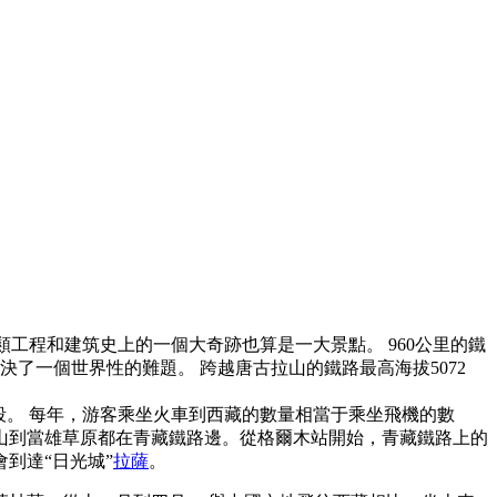
類工程和建筑史上的一個大奇跡也算是一大景點。 960公里的鐵
決了一個世界性的難題。 跨越唐古拉山的鐵路最高海拔5072
段。 每年，游客乘坐火車到西藏的數量相當于乘坐飛機的數
山到當雄草原都在青藏鐵路邊。從格爾木站開始，青藏鐵路上的
到達“日光城”
拉薩
。