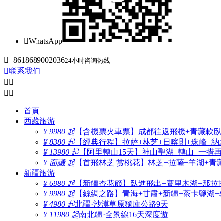

WhatsApp

+8618689002036
24小时咨询热线

联系我们




首頁
西藏旅游
¥ 9980 起
【含機票火車票】成都往返飛機+青藏軟臥+
¥ 8380 起
【經典行程】拉萨+林芝+日喀則+珠峰+納木
¥ 13980 起
【阿里轉山15天】神山聖湖+轉山+一措
¥ 面議 起
【首飛林芝 赏桃花】林芝+拉薩+羊湖+青
新疆旅游
¥ 6980 起
【新疆杏花節】臥進飛出+賽里木湖+那拉
¥ 9980 起
【絲綢之路】青海+甘肅+新疆+茶卡鹽湖+
¥ 4980 起
北疆·沙漠草原獨庫公路9天
¥ 11980 起
南北疆·全景線16天深度遊