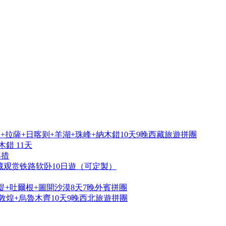
拉薩+日喀则+羊湖+珠峰+納木錯10天9晚西藏旅遊拼團
錯 11天
再措
藏观赏铁路软卧10日遊（可定製）
提+吐爾根+圖開沙漠8天7晚外賓拼團
敦煌+烏魯木齊10天9晚西北旅遊拼團