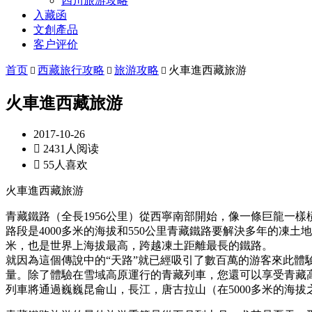
四川旅游攻略
入藏函
文創產品
客户评价
首页
西藏旅行攻略
旅游攻略
火車進西藏旅游



火車進西藏旅游
2017-10-26

2431人阅读

55人喜欢
火車進西藏旅游
青藏鐵路（全長1956公里）從西寧南部開始，像一條巨龍一樣
路段是4000多米的海拔和550公里青藏鐵路要解決多年的凍
米，也是世界上海拔最高，跨越凍土距離最長的鐵路。
就因為這個傳說中的“天路”就已經吸引了數百萬的游客來此體
量。除了體驗在雪域高原運行的青藏列車，您還可以享受青藏
列車將通過巍巍昆侖山，長江，唐古拉山（在5000多米的海