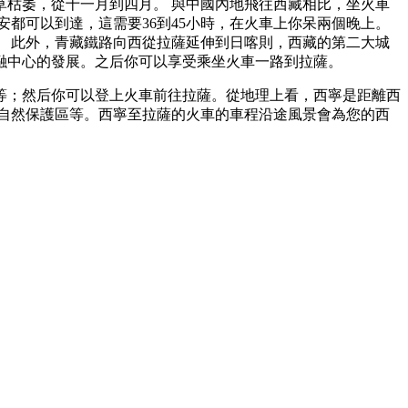
枯萎，從十一月到四月。 與中國內地飛往西藏相比，坐火車
都可以到達，這需要36到45小時，在火車上你呆兩個晚上。
。 此外，青藏鐵路向西從拉薩延伸到日喀則，西藏的第二大城
融中心的發展。之后你可以享受乘坐火車一路到拉薩。
等；然后你可以登上火車前往拉薩。從地理上看，西寧是距離西
里自然保護區等。西寧至拉薩的火車的車程沿途風景會為您的西