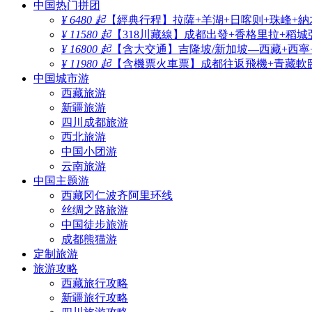
中国热门拼团
¥ 6480 起
【經典行程】拉薩+羊湖+日喀则+珠峰+納
¥ 11580 起
【318川藏線】成都出發+香格里拉+稻城
¥ 16800 起
【含大交通】吉隆坡/新加坡—西藏+西寧
¥ 11980 起
【含機票火車票】成都往返飛機+青藏軟臥
中国城市游
西藏旅游
新疆旅游
四川成都旅游
西北旅游
中国小团游
云南旅游
中国主题游
西藏冈仁波齐阿里环线
丝绸之路旅游
中国徒步旅游
成都熊猫游
定制旅游
旅游攻略
西藏旅行攻略
新疆旅行攻略