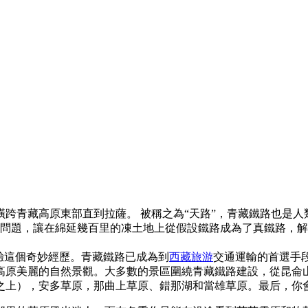
橫跨青藏高原東部直到拉薩。 被稱之為“天路”，青藏鐵路也是人
土地問題，讓在綿延幾百里的凍土地上從假設鐵路成為了真鐵路，解
驗這個奇妙經歷。青藏鐵路已成為到
西藏旅游
交通運輸的首選手
高原美麗的自然景觀。大多數的景區圍繞青藏鐵路建設，從昆侖
拔之上），安多草原，那曲上草原、錯那湖和當雄草原。最后，你會