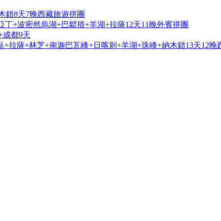
木錯8天7晚西藏旅遊拼團
亞丁+波密然烏湖+巴鬆措+羊湖+拉薩12天11晚外賓拼團
+成都9天
+拉薩+林芝+南迦巴瓦峰+日喀则+羊湖+珠峰+納木錯13天12