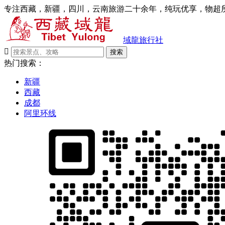
专注西藏，新疆，四川，云南旅游二十余年，纯玩优享，物超所
域龍旅行社

搜索
热门搜索：
新疆
西藏
成都
阿里环线