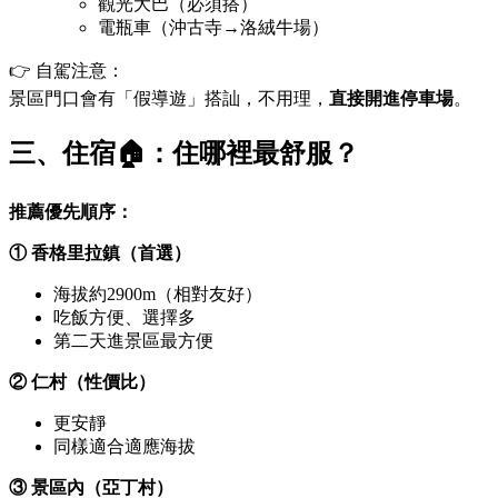
觀光大巴（必須搭）
電瓶車（沖古寺→洛絨牛場）
👉 自駕注意：
景區門口會有「假導遊」搭訕，不用理，
直接開進停車場
。
三、住宿🏠：住哪裡最舒服？
推薦優先順序：
① 香格里拉鎮（首選）
海拔約2900m（相對友好）
吃飯方便、選擇多
第二天進景區最方便
② 仁村（性價比）
更安靜
同樣適合適應海拔
③ 景區內（亞丁村）