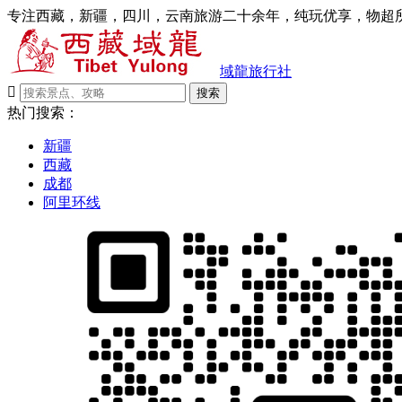
专注西藏，新疆，四川，云南旅游二十余年，纯玩优享，物超所
域龍旅行社

搜索
热门搜索：
新疆
西藏
成都
阿里环线