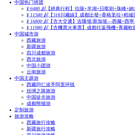
中国热门拼团
¥ 6480 起
【經典行程】拉薩+羊湖+日喀则+珠峰+納
¥ 11580 起
【318川藏線】成都出發+香格里拉+稻城
¥ 16800 起
【含大交通】吉隆坡/新加坡—西藏+西寧
¥ 11980 起
【含機票火車票】成都往返飛機+青藏軟臥
中国城市游
西藏旅游
新疆旅游
四川成都旅游
西北旅游
中国小团游
云南旅游
中国主题游
西藏冈仁波齐阿里环线
丝绸之路旅游
中国徒步旅游
成都熊猫游
定制旅游
旅游攻略
西藏旅行攻略
新疆旅行攻略