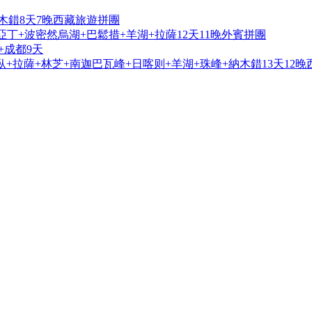
木錯8天7晚西藏旅遊拼團
亞丁+波密然烏湖+巴鬆措+羊湖+拉薩12天11晚外賓拼團
+成都9天
+拉薩+林芝+南迦巴瓦峰+日喀则+羊湖+珠峰+納木錯13天12