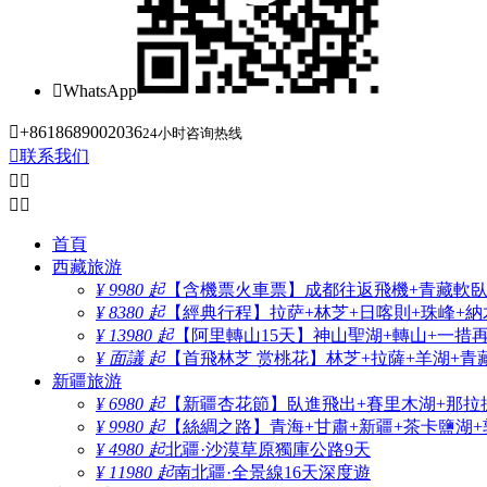

WhatsApp

+8618689002036
24小时咨询热线

联系我们




首頁
西藏旅游
¥ 9980 起
【含機票火車票】成都往返飛機+青藏軟臥+
¥ 8380 起
【經典行程】拉萨+林芝+日喀則+珠峰+納木
¥ 13980 起
【阿里轉山15天】神山聖湖+轉山+一措
¥ 面議 起
【首飛林芝 赏桃花】林芝+拉薩+羊湖+青
新疆旅游
¥ 6980 起
【新疆杏花節】臥進飛出+賽里木湖+那拉
¥ 9980 起
【絲綢之路】青海+甘肅+新疆+茶卡鹽湖+
¥ 4980 起
北疆·沙漠草原獨庫公路9天
¥ 11980 起
南北疆·全景線16天深度遊