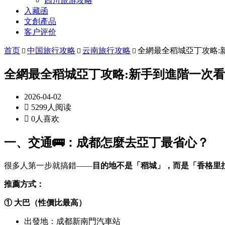
四川旅游攻略
入藏函
文創產品
客户评价
首页
中国旅行攻略
云南旅行攻略
全網最全稻城亞丁攻略:



全網最全稻城亞丁攻略:新手到進階一次
2026-04-02

5299人阅读

0人喜欢
一、交通🚌：成都怎麼去亞丁最省心？
很多人第一步就搞錯——
目的地不是「稻城」，而是「香格里
推薦方式：
① 大巴（性價比最高）
出發地：成都新南門汽車站