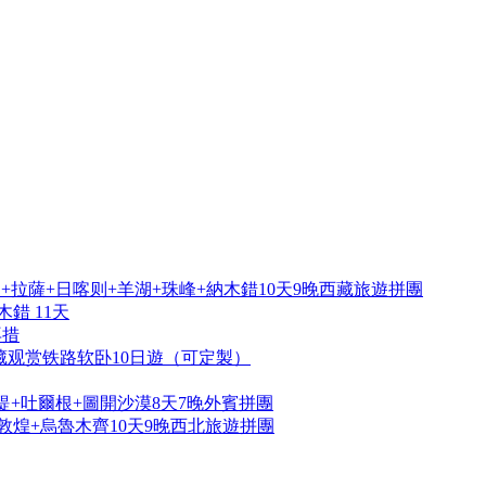
拉薩+日喀则+羊湖+珠峰+納木錯10天9晚西藏旅遊拼團
錯 11天
再措
藏观赏铁路软卧10日遊（可定製）
提+吐爾根+圖開沙漠8天7晚外賓拼團
敦煌+烏魯木齊10天9晚西北旅遊拼團