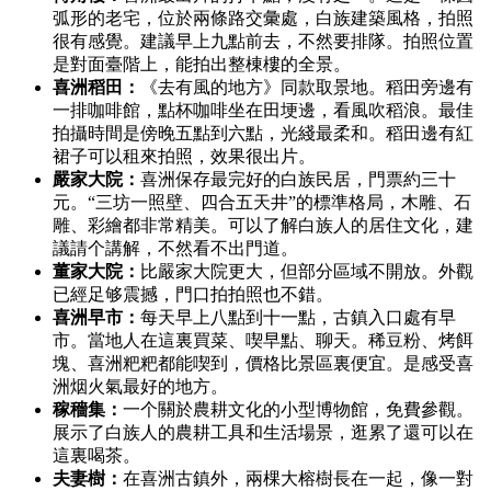
弧形的老宅，位於兩條路交彙處，白族建築風格，拍照
很有感覺。建議早上九點前去，不然要排隊。拍照位置
是對面臺階上，能拍出整棟樓的全景。
喜洲稻田：
《去有風的地方》同款取景地。稻田旁邊有
一排咖啡館，點杯咖啡坐在田埂邊，看風吹稻浪。最佳
拍攝時間是傍晚五點到六點，光綫最柔和。稻田邊有紅
裙子可以租來拍照，效果很出片。
嚴家大院：
喜洲保存最完好的白族民居，門票約三十
元。“三坊一照壁、四合五天井”的標準格局，木雕、石
雕、彩繪都非常精美。可以了解白族人的居住文化，建
議請个講解，不然看不出門道。
董家大院：
比嚴家大院更大，但部分區域不開放。外觀
已經足够震撼，門口拍拍照也不錯。
喜洲早市：
每天早上八點到十一點，古鎮入口處有早
市。當地人在這裏買菜、喫早點、聊天。稀豆粉、烤餌
塊、喜洲粑粑都能喫到，價格比景區裏便宜。是感受喜
洲烟火氣最好的地方。
稼穡集：
一个關於農耕文化的小型博物館，免費參觀。
展示了白族人的農耕工具和生活場景，逛累了還可以在
這裏喝茶。
夫妻樹：
在喜洲古鎮外，兩棵大榕樹長在一起，像一對