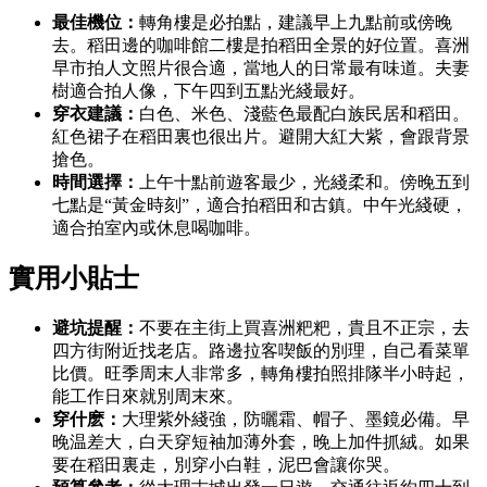
最佳機位：
轉角樓是必拍點，建議早上九點前或傍晚
去。稻田邊的咖啡館二樓是拍稻田全景的好位置。喜洲
早市拍人文照片很合適，當地人的日常最有味道。夫妻
樹適合拍人像，下午四到五點光綫最好。
穿衣建議：
白色、米色、淺藍色最配白族民居和稻田。
紅色裙子在稻田裏也很出片。避開大紅大紫，會跟背景
搶色。
時間選擇：
上午十點前遊客最少，光綫柔和。傍晚五到
七點是“黃金時刻”，適合拍稻田和古鎮。中午光綫硬，
適合拍室內或休息喝咖啡。
實用小貼士
避坑提醒：
不要在主街上買喜洲粑粑，貴且不正宗，去
四方街附近找老店。路邊拉客喫飯的別理，自己看菜單
比價。旺季周末人非常多，轉角樓拍照排隊半小時起，
能工作日來就別周末來。
穿什麽：
大理紫外綫強，防曬霜、帽子、墨鏡必備。早
晚温差大，白天穿短袖加薄外套，晚上加件抓絨。如果
要在稻田裏走，別穿小白鞋，泥巴會讓你哭。