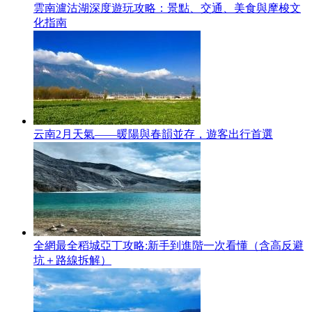
雲南瀘沽湖深度遊玩攻略：景點、交通、美食與摩梭文
化指南
云南2月天氣——暖陽與春韻並存，遊客出行首選
全網最全稻城亞丁攻略:新手到進階一次看懂（含高反避
坑＋路線拆解）