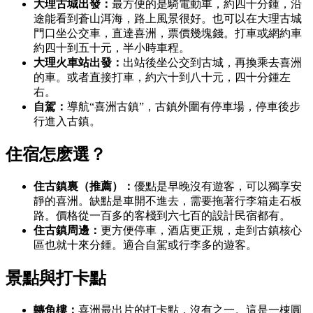
大理古城出發：
最方便的是騎電動車，約四十分鍾，沿
途能看到蒼山洱海，路上風景很好。也可以在大理古城
門口坐公交車，直達喜洲，票價幾塊錢。打車或網約車
約四十到五十元，半小時車程。
大理火車站出發：
出站後坐公交到古城，再換乘去喜洲
的車。或者直接打車，約六十到八十元，四十分鍾左
右。
自駕：
導航“喜洲古鎮”，古鎮外圍有停車場，停車後步
行進入古鎮。
住宿怎麽選？
住古鎮裏（推薦）：
優點是早晚沒有遊客，可以獨享安
靜的喜洲。缺點是車開不進去，需要拖著行李箱走石板
路。價格從一百多的客棧到六七百的設計民宿都有。
住古鎮周邊：
更方便停車，酒店更正規，走到古鎮核心
區也就十來分鍾。適合自駕或行李多的遊客。
景點與打卡點
轉角樓：
喜洲最出片的打卡點，沒有之一。這是一棟圓