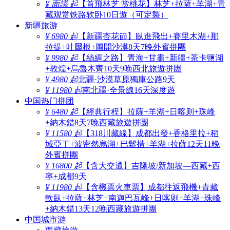
¥ 面議 起
【首飛林芝 赏桃花】林芝+拉薩+羊湖+青
藏观赏铁路软卧10日遊（可定製）
新疆旅游
¥ 6980 起
【新疆杏花節】臥進飛出+賽里木湖+那
拉提+吐爾根+圖開沙漠8天7晚外賓拼團
¥ 9980 起
【絲綢之路】青海+甘肅+新疆+茶卡鹽湖
+敦煌+烏魯木齊10天9晚西北旅遊拼團
¥ 4980 起
北疆·沙漠草原獨庫公路9天
¥ 11980 起
南北疆·全景線16天深度遊
中国热门拼团
¥ 6480 起
【經典行程】拉薩+羊湖+日喀则+珠峰
+納木錯8天7晚西藏旅遊拼團
¥ 11580 起
【318川藏線】成都出發+香格里拉+稻
城亞丁+波密然烏湖+巴鬆措+羊湖+拉薩12天11晚
外賓拼團
¥ 16800 起
【含大交通】吉隆坡/新加坡—西藏+西
寧+成都9天
¥ 11980 起
【含機票火車票】成都往返飛機+青藏
軟臥+拉薩+林芝+南迦巴瓦峰+日喀则+羊湖+珠峰
+納木錯13天12晚西藏旅遊拼團
中国城市游