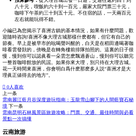
預算參考：
從大理古城出發一日遊，交通往返約四十到
八十元，喫飯約六十到一百元，嚴家大院門票三十元，
咖啡下午茶約三十到五十元。不住宿的話，一天兩百元
左右就能玩得不錯。
小編已為您揭示了喜洲古鎮的基本情況，如果有什麼問題，歡
迎隨時咨詢!喜洲不像大理古城那樣什麽都有，但它有自己的
節奏。早上是被早市的吆喝聲叫醒的，白天是在稻田邊喝著咖
啡看雲發獃的，傍晚是在轉角樓前排隊拍照的。這裏的日子很
慢，慢到你可以認眞看一朵雲怎麽飄過蒼山，慢到你可以聽完
一整首咖啡館放的民謡。如果你來大理，別只待在大理古城。
花一天時間來喜洲，你會明白爲什麽那麽多人説“喜洲才是大
理眞正値得去的地方”。

0
人喜欢
上一条
雲南麗江藍月谷深度遊玩指南：玉龍雪山腳下的人間藍寶石秘
境
下一条
雲南昆明石林風景區旅遊攻略：門票、交通、最佳時間與必看
景點一次搞懂
云南旅游