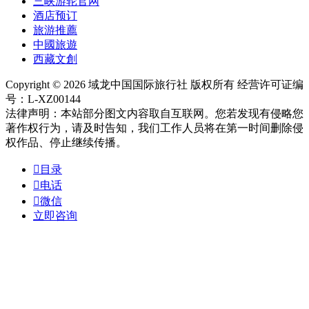
三峡游轮官网
酒店预订
旅游推薦
中國旅遊
西藏文創
Copyright © 2026 域龙中国国际旅行社 版权所有 经营许可证编
号：L-XZ00144
法律声明：本站部分图文内容取自互联网。您若发现有侵略您
著作权行为，请及时告知，我们工作人员将在第一时间删除侵
权作品、停止继续传播。

目录

电话

微信
立即咨询