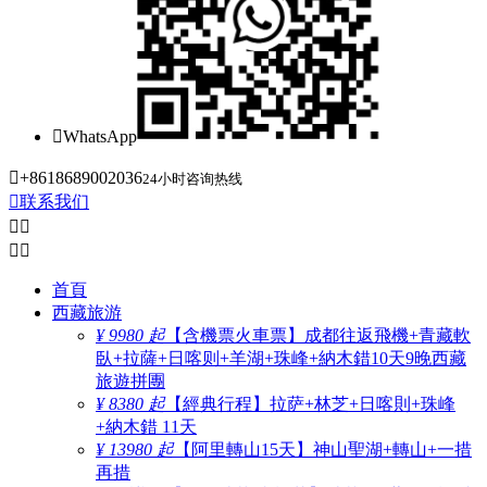

WhatsApp

+8618689002036
24小时咨询热线

联系我们




首頁
西藏旅游
¥ 9980 起
【含機票火車票】成都往返飛機+青藏軟
臥+拉薩+日喀则+羊湖+珠峰+納木錯10天9晚西藏
旅遊拼團
¥ 8380 起
【經典行程】拉萨+林芝+日喀則+珠峰
+納木錯 11天
¥ 13980 起
【阿里轉山15天】神山聖湖+轉山+一措
再措