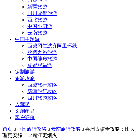
西藏旅游
新疆旅游
四川成都旅游
西北旅游
中国小团游
云南旅游
中国主题游
西藏冈仁波齐阿里环线
丝绸之路旅游
中国徒步旅游
成都熊猫游
定制旅游
旅游攻略
西藏旅行攻略
新疆旅行攻略
四川旅游攻略
入藏函
文創產品
客户评价
首页
中国旅行攻略
云南旅行攻略
喜洲古鎮全攻略：比大



理更安靜，比麗江更烟火