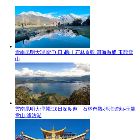
雲南昆明大理麗江6日5晚｜石林奇觀-洱海遊船-玉龍雪
山
雲南昆明大理麗江8日深度遊｜石林奇觀-洱海遊船-玉龍
雪山-瀘沽湖