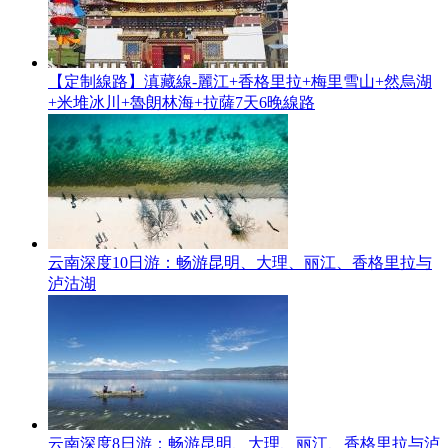
【定制線路】滇藏線-麗江+香格里拉+梅里雪山+然烏湖
+米堆冰川+魯朗林海+拉薩7天6晚線路
云南深度10日游：畅游昆明、大理、丽江、香格里拉与
泸沽湖
云南深度8日游：畅游昆明、大理、丽江、香格里拉与泸