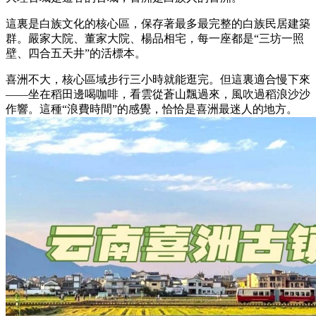
這裏是白族文化的核心區，保存著最多最完整的白族民居建築
群。嚴家大院、董家大院、楊品相宅，每一座都是“三坊一照
壁、四合五天井”的活標本。
喜洲不大，核心區域步行三小時就能逛完。但這裏適合慢下來
——坐在稻田邊喝咖啡，看雲從蒼山飄過來，風吹過稻浪沙沙
作響。這種“浪費時間”的感覺，恰恰是喜洲最迷人的地方。