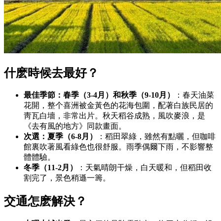
什麽時候去最好？
最佳季節：春季（3-4月）和秋季（9-10月）
：春天油菜
花開，整个喜洲被金黃色的花海包圍，配著白族民居的
靑瓦白墻，非常出片。秋天稻谷成熟，風吹麥浪，是
《去有風的地方》同款畫面。
次選：夏季（6-8月）
：稻田翠綠，雖然有點曬，但咖啡
館裏吹著風看綠色也很舒服。雨季偶爾下雨，不影響整
體體驗。
冬季（11-2月）
：天氣晴朗干燥，白天暖和，但稻田收
割完了，景色稍遜一籌。
交通怎麽解決？