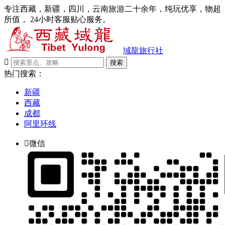
专注西藏，新疆，四川，云南旅游二十余年，纯玩优享，物超
所值， 24小时客服贴心服务。
域龍旅行社

搜索
热门搜索：
新疆
西藏
成都
阿里环线

微信