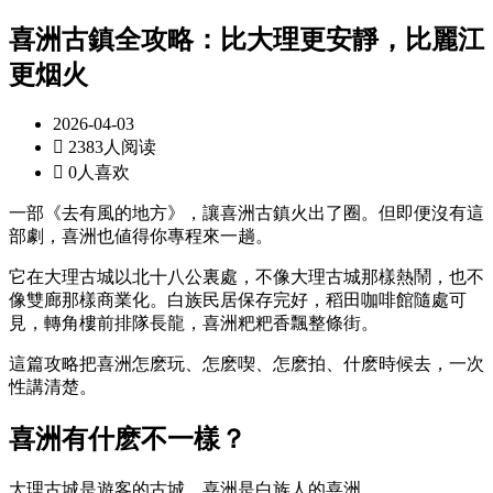
喜洲古鎮全攻略：比大理更安靜，比麗江
更烟火
2026-04-03

2383人阅读

0人喜欢
一部《去有風的地方》，讓喜洲古鎮火出了圈。但即便沒有這
部劇，喜洲也値得你專程來一趟。
它在大理古城以北十八公裏處，不像大理古城那樣熱鬧，也不
像雙廊那樣商業化。白族民居保存完好，稻田咖啡館隨處可
見，轉角樓前排隊長龍，喜洲粑粑香飄整條街。
這篇攻略把喜洲怎麽玩、怎麽喫、怎麽拍、什麽時候去，一次
性講清楚。
喜洲有什麽不一樣？
大理古城是遊客的古城，喜洲是白族人的喜洲。