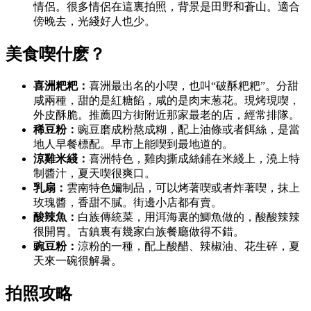
情侶。很多情侶在這裏拍照，背景是田野和蒼山。適合
傍晚去，光綫好人也少。
美食喫什麽？
喜洲粑粑：
喜洲最出名的小喫，也叫“破酥粑粑”。分甜
咸兩種，甜的是紅糖餡，咸的是肉末葱花。現烤現喫，
外皮酥脆。推薦四方街附近那家最老的店，經常排隊。
稀豆粉：
豌豆磨成粉熬成糊，配上油條或者餌絲，是當
地人早餐標配。早市上能喫到最地道的。
涼雞米綫：
喜洲特色，雞肉撕成絲鋪在米綫上，澆上特
制醬汁，夏天喫很爽口。
乳扇：
雲南特色嬭制品，可以烤著喫或者炸著喫，抹上
玫瑰醬，香甜不膩。街邊小店都有賣。
酸辣魚：
白族傳統菜，用洱海裏的鯽魚做的，酸酸辣辣
很開胃。古鎮裏有幾家白族餐廳做得不錯。
豌豆粉：
涼粉的一種，配上酸醋、辣椒油、花生碎，夏
天來一碗很解暑。
拍照攻略