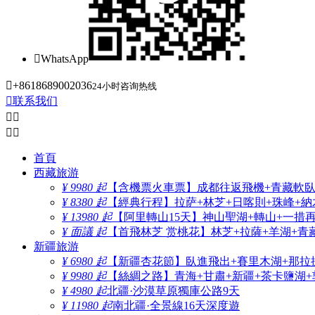

WhatsApp

+8618689002036
24小时咨询热线

联系我们




首頁
西藏旅游
¥ 9980 起
【含機票火車票】成都往返飛機+青藏軟臥+
¥ 8380 起
【經典行程】拉萨+林芝+日喀則+珠峰+納木
¥ 13980 起
【阿里轉山15天】神山聖湖+轉山+一措
¥ 面議 起
【首飛林芝 赏桃花】林芝+拉薩+羊湖+青
新疆旅游
¥ 6980 起
【新疆杏花節】臥進飛出+賽里木湖+那拉
¥ 9980 起
【絲綢之路】青海+甘肅+新疆+茶卡鹽湖+
¥ 4980 起
北疆·沙漠草原獨庫公路9天
¥ 11980 起
南北疆·全景線16天深度遊