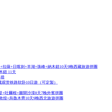
拉薩+日喀则+羊湖+珠峰+納木錯10天9晚西藏旅遊拼團
錯 11天
再措
藏观赏铁路软卧10日遊（可定製）
提+吐爾根+圖開沙漠8天7晚外賓拼團
敦煌+烏魯木齊10天9晚西北旅遊拼團