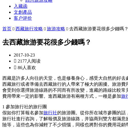
四川旅游攻略
入藏函
文創產品
客户评价
首页
西藏旅行攻略
旅游攻略
去西藏旅游要花很多少錢嗎



去西藏旅游要花很多少錢嗎？
2017-10-23

2177人阅读

86人喜欢
西藏是許多人向往的天堂，也是修養身心，感受大自然的好去
西藏旅行或者準備去西藏旅行的人帶來了極大的困擾。旅游費
會受到你選擇旅游線路的不同而有所改變，進藏的路線比較常
費用帶來一定的影響。進西藏旅游有兩種方式，一種是參加
旅
1 參加旅行社的旅行團
假如你打算報名參加
旅行社
的旅游團。從你所在城市參團的話
旅行社進行咨詢，了解報價及旅游線路，并協商到雙方都滿意
險等，這些也為你減輕了不少煩惱，同樣也將對你的費用花銷