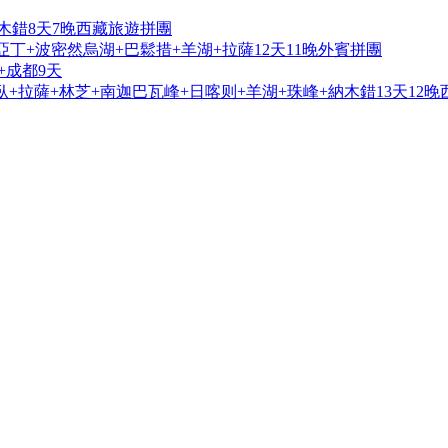
木錯8天7晚西藏旅遊拼團
亞丁+波密然烏湖+巴鬆措+羊湖+拉薩12天11晚外賓拼團
+成都9天
+拉薩+林芝+南迦巴瓦峰+日喀则+羊湖+珠峰+納木錯13天12