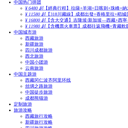
中国热门拼团
¥ 6480 起
【經典行程】拉薩+羊湖+日喀则+珠峰+納
¥ 11580 起
【318川藏線】成都出發+香格里拉+稻城
¥ 16800 起
【含大交通】吉隆坡/新加坡—西藏+西寧
¥ 11980 起
【含機票火車票】成都往返飛機+青藏軟臥
中国城市游
西藏旅游
新疆旅游
四川成都旅游
西北旅游
中国小团游
云南旅游
中国主题游
西藏冈仁波齐阿里环线
丝绸之路旅游
中国徒步旅游
成都熊猫游
定制旅游
旅游攻略
西藏旅行攻略
新疆旅行攻略