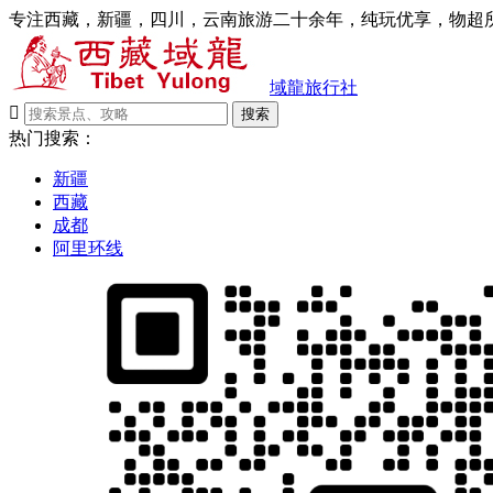
专注西藏，新疆，四川，云南旅游二十余年，纯玩优享，物超所
域龍旅行社

搜索
热门搜索：
新疆
西藏
成都
阿里环线