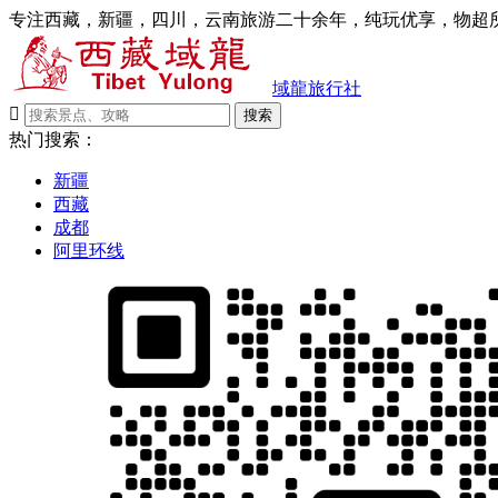
专注西藏，新疆，四川，云南旅游二十余年，纯玩优享，物超所
域龍旅行社

搜索
热门搜索：
新疆
西藏
成都
阿里环线