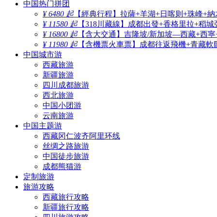
中国热门拼团
¥ 6480 起
【經典行程】拉薩+羊湖+日喀则+珠峰+納
¥ 11580 起
【318川藏線】成都出發+香格里拉+稻城
¥ 16800 起
【含大交通】吉隆坡/新加坡—西藏+西寧
¥ 11980 起
【含機票火車票】成都往返飛機+青藏軟臥
中国城市游
西藏旅游
新疆旅游
四川成都旅游
西北旅游
中国小团游
云南旅游
中国主题游
西藏冈仁波齐阿里环线
丝绸之路旅游
中国徒步旅游
成都熊猫游
定制旅游
旅游攻略
西藏旅行攻略
新疆旅行攻略