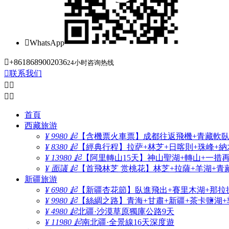

WhatsApp

+8618689002036
24小时咨询热线

联系我们




首頁
西藏旅游
¥ 9980 起
【含機票火車票】成都往返飛機+青藏軟臥+
¥ 8380 起
【經典行程】拉萨+林芝+日喀則+珠峰+納木
¥ 13980 起
【阿里轉山15天】神山聖湖+轉山+一措
¥ 面議 起
【首飛林芝 赏桃花】林芝+拉薩+羊湖+青
新疆旅游
¥ 6980 起
【新疆杏花節】臥進飛出+賽里木湖+那拉
¥ 9980 起
【絲綢之路】青海+甘肅+新疆+茶卡鹽湖+
¥ 4980 起
北疆·沙漠草原獨庫公路9天
¥ 11980 起
南北疆·全景線16天深度遊