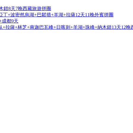
木錯8天7晚西藏旅遊拼團
亞丁+波密然烏湖+巴鬆措+羊湖+拉薩12天11晚外賓拼團
+成都9天
+拉薩+林芝+南迦巴瓦峰+日喀则+羊湖+珠峰+納木錯13天12