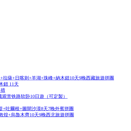
拉薩+日喀则+羊湖+珠峰+納木錯10天9晚西藏旅遊拼團
錯 11天
再措
藏观赏铁路软卧10日遊（可定製）
提+吐爾根+圖開沙漠8天7晚外賓拼團
敦煌+烏魯木齊10天9晚西北旅遊拼團