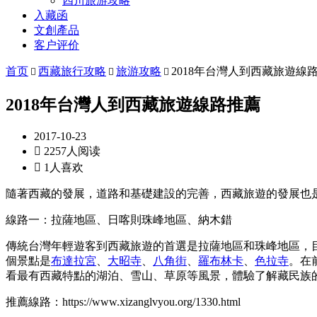
四川旅游攻略
入藏函
文創產品
客户评价
首页
西藏旅行攻略
旅游攻略
2018年台灣人到西藏旅遊線



2018年台灣人到西藏旅遊線路推薦
2017-10-23

2257人阅读

1人喜欢
隨著西藏的發展，道路和基礎建設的完善，西藏旅遊的發展也
線路一：拉薩地區、日喀則珠峰地區、納木錯
傳統台灣年輕遊客到西藏旅遊的首選是拉薩地區和珠峰地區，
個景點是
布達拉宮
、
大昭寺
、
八角街
、
羅布林卡
、
色拉寺
。在
看最有西藏特點的湖泊、雪山、草原等風景，體驗了解藏民族
推薦線路：https://www.xizanglvyou.org/1330.html