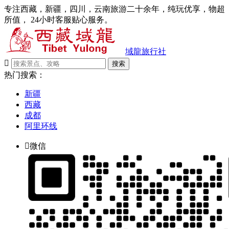
专注西藏，新疆，四川，云南旅游二十余年，纯玩优享，物超
所值， 24小时客服贴心服务。
域龍旅行社

搜索
热门搜索：
新疆
西藏
成都
阿里环线

微信