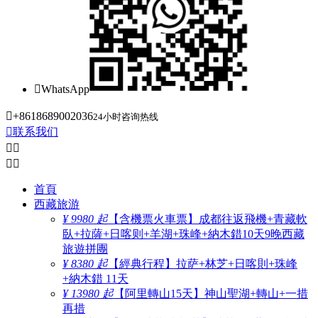

WhatsApp

+8618689002036
24小时咨询热线

联系我们




首頁
西藏旅游
¥ 9980 起
【含機票火車票】成都往返飛機+青藏軟
臥+拉薩+日喀则+羊湖+珠峰+納木錯10天9晚西藏
旅遊拼團
¥ 8380 起
【經典行程】拉萨+林芝+日喀則+珠峰
+納木錯 11天
¥ 13980 起
【阿里轉山15天】神山聖湖+轉山+一措
再措