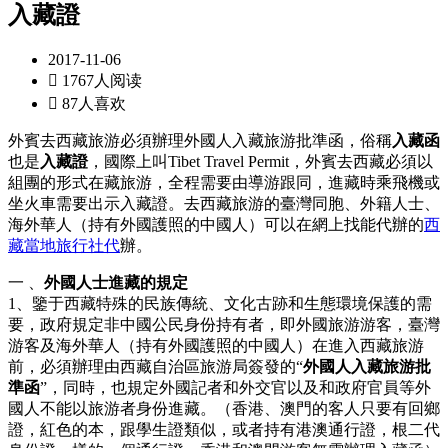
入藏證
2017-11-06

1767人阅读

87人喜欢
外賓去西藏旅游必須辦理外國人入藏旅游批準函，俗稱
入藏函
也是
入藏證
，國際上叫Tibet Travel Permit，外賓去西藏必須以
組團的形式在藏旅游，全程需要由導游跟同，進藏時乘飛機或
坐火車需要出示入藏證。去西藏旅游的臺灣同胞、外籍人士、
海外華人（持有外國護照的中國人）可以在網上找能代辦的
西
藏當地旅行社代
辦。
一 、
外國人士進藏的規定
1、鑒于西藏特殊的民族傳統、文化古跡和生態環境保護的需
要，政府規定非中國公民身份持有者，即外國旅游游客，臺灣
游客及海外華人（持有外國護照的中國人）在進入西藏旅游
前，必須辦理由西藏自治區旅游局簽發的“
外國人入藏旅游批
準函
”，同時，也規定外國記者和外交官以及和政府官員等外
國人不能以旅游者身份進藏。（香港、澳門的客人只要有回鄉
證，紅色的本，跟學生證類似，或者持有港澳通行證，根二代