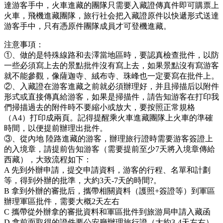
達游客手中，火車進藏的團隊只需要入藏證傳真件即可購票上
火車，飛機進藏團隊，旅行社会把入藏證原件以快遞形式送達
游客手中，只有憑原件團隊成員才可登機進藏。
注意事項：
①、做的是特殊線路和去澤當地區時，要認真檢查批件，以防
一些必須寫上去的景點批件沒有寫上去，如果景點沒有寫游客
就不能參觀，像薩迦寺、絨布寺、珠峰也一定要寫在批件上。
②、入藏證在游客進藏之前就必須辦理好，并且掃描后以附件
形式或直接傳真給游客，如果是掃描件，請告知游客在打印我
們掃描過去的附件時不要縮小或放大，要按照正常規格
（A4）打印成兩頁。記得提醒乘火車進藏團隊上火車的準確
時間，以便提前辦理出批件。
③、從內地 陸路進藏的游客，辦理旅行證時需要游客簽證上
的入境章，請提前告知游客（需要提前至少7天將入境章傳給
西藏），大致流程如下：
A 先到外辦申請，提交申請資料，游客的行程、名單和計劃
等，得到外辦的批準，大約3天-7天的時間?。
B 拿到外辦的審批后，攜帶相關資料（護照+簽證等）到軍區
辦理軍區批件，需要大概2天左右
C 攜帶從外辦拿的審批資料和軍區批件到旅游局申請入藏函
D 拿前面取得的證件要公安廳辦理旅行證（大約3-4天左右）