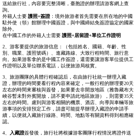
送給旅行社，內容要完整清晰，臺胞證的辦理請游客網上查
詢。
外籍人士要
護照+簽證
：境外旅游者首先需要在所在地的中國
駐外使（領）館辦理中國簽證，與中國締結免簽證協定的國家
除外。
在中國工作的外籍人士需要
護照+居留證+單位工作證明
2、游客要提供的旅游信息：（包括姓名、國籍、年齡、性
別、職業、護照號碼）、進藏路線、大致行程時間、旅行意
向。如果游客拿的是中國工作簽證，還需要讓游客單位提供工
作證明以及單位聯系電話，以便旅游局核實。
3、旅游團隊的具體行程確認后，在由旅行社統一辦理入藏
證，辦理的時間要看行程內容來確定，一般行程的辦理要20天
左右的時間來審核與簽發，如果要去非開放地區（雅魯藏布大
峽谷暫未對外賓開放，請不要申請此地區旅游），則需要35天
左右的時間。慮到與游客相關的機票、酒店、向導與車輛等旅
游事項的安排預定工作，請盡可能提早辦理入藏證的申請手
續，以便就入藏旅行線路、時間、地點等有關資料得到相應確
認。
4、
入藏證
簽發後，旅行社將根據游客團隊行程情況將證件送