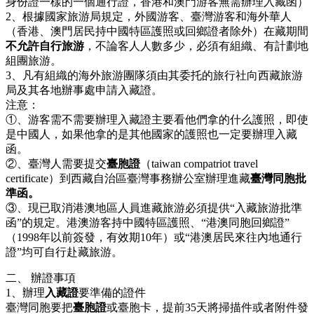
身份證一樣的一個通行證，香港和澳門游客無需辦理入藏函）
2、根據國家旅游局規定，外國游客、臺灣游客和海外華人
（香港、澳門居民持中國特區護照或回鄉證者除外）在藏期間
不允許自行旅游
，不論客人人數多少，必須有組織、有計劃地
組團旅游。
3、凡有組織的海外旅游團隊須由其委托的旅行社向西藏旅游
局及其各地辦事處申請入藏證。
注意：
①、游客需不需要辦理入藏證主要看他們拿的什么護照，即使
是中國人，如果他拿的是其他國家的護照也一定要辦理入藏
函。
②、臺灣人需要提交
臺胞證
（taiwan compatriot travel
certificate）到西藏自治區臺灣事務辦公室辦理進藏
臺灣同胞批
準函。
③、現已取消港澳地區人員進藏旅游必須提供“入藏旅游批準
函”的規定。港澳游客持中國特區護照、“港澳同胞回鄉證”
（1998年以前簽發，有效期10年）或“港澳居民來往內地通行
證”均可自行赴藏旅游。
二、 辦證事項
1、辦理
入藏證
要準備的證件
臺灣同胞要把
臺胞證
或臺胞卡，提前35天將掃描件或者附件發