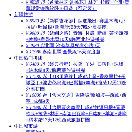
¥ 面議 起
【首飛林芝 赏桃花】林芝+拉薩+羊湖+青
藏观赏铁路软卧10日遊（可定製）
新疆旅游
¥ 6980 起
【新疆杏花節】臥進飛出+賽里木湖+那
拉提+吐爾根+圖開沙漠8天7晚外賓拼團
¥ 9980 起
【絲綢之路】青海+甘肅+新疆+茶卡鹽湖
+敦煌+烏魯木齊10天9晚西北旅遊拼團
¥ 4980 起
北疆·沙漠草原獨庫公路9天
¥ 11980 起
南北疆·全景線16天深度遊
中国热门拼团
¥ 6480 起
【經典行程】拉薩+羊湖+日喀则+珠峰
+納木錯8天7晚西藏旅遊拼團
¥ 11580 起
【318川藏線】成都出發+香格里拉+稻
城亞丁+波密然烏湖+巴鬆措+羊湖+拉薩12天11晚
外賓拼團
¥ 16800 起
【含大交通】吉隆坡/新加坡—西藏+西
寧+成都9天
¥ 11980 起
【含機票火車票】成都往返飛機+青藏
軟臥+拉薩+林芝+南迦巴瓦峰+日喀则+羊湖+珠峰
+納木錯13天12晚西藏旅遊拼團
中国城市游