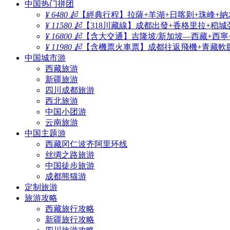
中国热门拼团
¥ 6480 起
【經典行程】拉薩+羊湖+日喀则+珠峰+納
¥ 11580 起
【318川藏線】成都出發+香格里拉+稻城
¥ 16800 起
【含大交通】吉隆坡/新加坡—西藏+西寧
¥ 11980 起
【含機票火車票】成都往返飛機+青藏軟臥
中国城市游
西藏旅游
新疆旅游
四川成都旅游
西北旅游
中国小团游
云南旅游
中国主题游
西藏冈仁波齐阿里环线
丝绸之路旅游
中国徒步旅游
成都熊猫游
定制旅游
旅游攻略
西藏旅行攻略
新疆旅行攻略