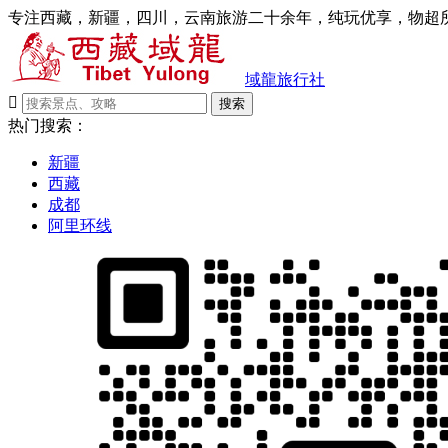
专注西藏，新疆，四川，云南旅游二十余年，纯玩优享，物超所
域龍旅行社

搜索
热门搜索：
新疆
西藏
成都
阿里环线