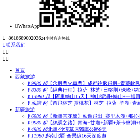

WhatsApp

+8618689002036
24小时咨询热线

联系我们




首頁
西藏旅游
¥ 9980 起
【含機票火車票】成都往返飛機+青藏軟臥+
¥ 8380 起
【經典行程】拉萨+林芝+日喀則+珠峰+納木
¥ 13980 起
【阿里轉山15天】神山聖湖+轉山+一措
¥ 面議 起
【首飛林芝 赏桃花】林芝+拉薩+羊湖+青
新疆旅游
¥ 6980 起
【新疆杏花節】臥進飛出+賽里木湖+那拉
¥ 9980 起
【絲綢之路】青海+甘肅+新疆+茶卡鹽湖+
¥ 4980 起
北疆·沙漠草原獨庫公路9天
¥ 11980 起
南北疆·全景線16天深度遊