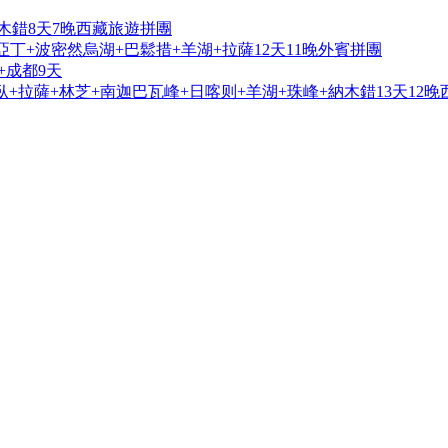
木錯8天7晚西藏旅遊拼團
亞丁+波密然烏湖+巴鬆措+羊湖+拉薩12天11晚外賓拼團
+成都9天
+拉薩+林芝+南迦巴瓦峰+日喀则+羊湖+珠峰+納木錯13天12