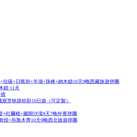
拉薩+日喀则+羊湖+珠峰+納木錯10天9晚西藏旅遊拼團
錯 11天
再措
藏观赏铁路软卧10日遊（可定製）
提+吐爾根+圖開沙漠8天7晚外賓拼團
敦煌+烏魯木齊10天9晚西北旅遊拼團