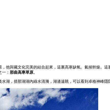
原，他與藏文化完美的結合起來，這裏高寒缺氧、氣候幹燥。這
之一：
那曲高寒草原
。
淡水湖，措那湖湖內綠水清漪，湖邊遠眺，可以看到卓格神峰隱