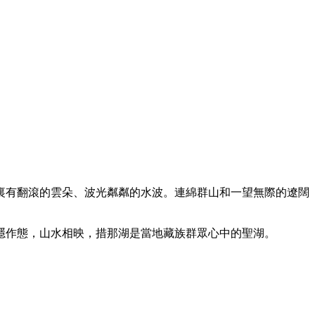
裏有翻滾的雲朵、波光粼粼的水波。連綿群山和一望無際的遼闊
隱作態，山水相映，措那湖是當地藏族群眾心中的聖湖。