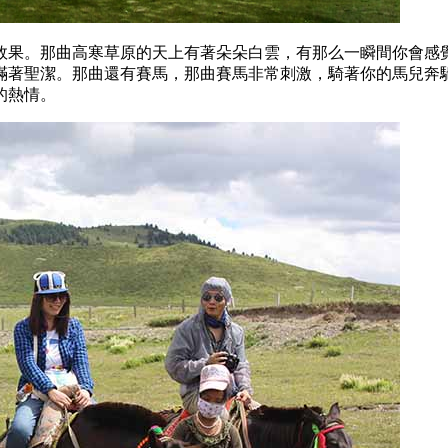
效果。那曲高寒草原的天上有著朵朵白雲，有那么一瞬間你會感
滿著聖潔。那曲還有賽馬，那曲賽馬非常刺激，騎著你的馬兒奔
的熱情。