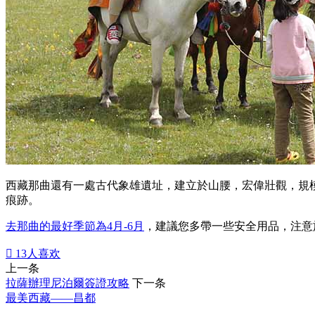
西藏那曲還有一處古代象雄遺址，建立於山腰，宏偉壯觀，規
痕跡。
去那曲的最好季節為4月-6月
，建議您多帶一些安全用品，注意

13
人喜欢
上一条
拉薩辦理尼泊爾簽證攻略
下一条
最美西藏——昌都