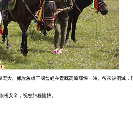
模宏大。據說象雄王國曾經在青藏高原輝煌一時。後來被消滅，
旅程安全，祝您旅程愉快。