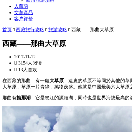
四川旅游攻略
入藏函
文創產品
客户评价
首页
西藏旅行攻略
旅游攻略
西藏——那曲大草原



西藏——那曲大草原
2017-11-12

3154人阅读

13人喜欢
在西藏的那曲，有一處
大草原
，這裏的草原不等同於其他的草
大草原，草原一片青綠，萬物茂盛。他就是中國最美六大草原
那曲有
措那湖
，它是怒江的源頭湖，同時也是世界海拔最高的