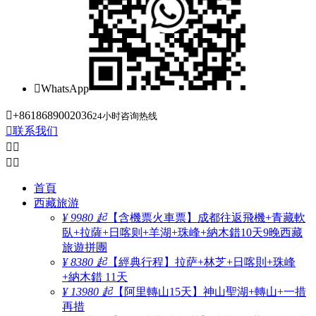

WhatsApp

+8618689002036
24小时咨询热线

联系我们




首頁
西藏旅游
¥ 9980 起
【含機票火車票】成都往返飛機+青藏軟
臥+拉薩+日喀则+羊湖+珠峰+納木錯10天9晚西藏
旅遊拼團
¥ 8380 起
【經典行程】拉萨+林芝+日喀則+珠峰
+納木錯 11天
¥ 13980 起
【阿里轉山15天】神山聖湖+轉山+一措
再措