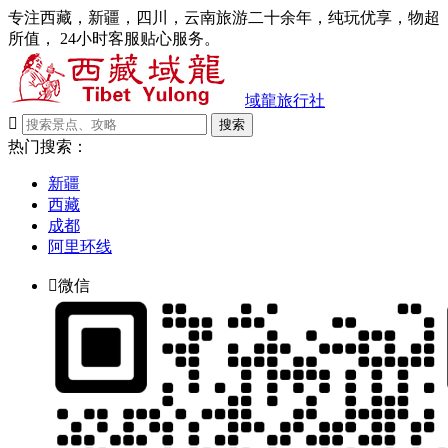
专注西藏，新疆，四川，云南旅游二十余年，纯玩优享，物超
所值， 24小时客服贴心服务。
域龍旅行社

搜索
热门搜索：
新疆
西藏
成都
阿里环线

微信