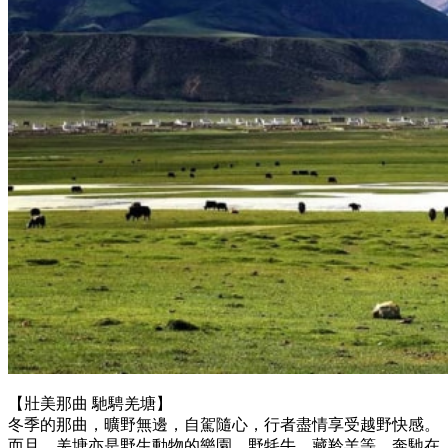
【壯美那曲 馳騁羌塘】
冬季的那曲，曠野無邊，自駕隨心，行者盡情享受越野快感。
而且，羌塘亦是野生動物的樂園，野牦牛、藏羚羊等，奔馳在