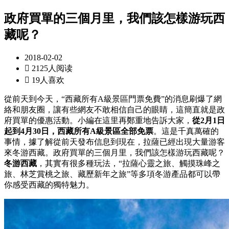
政府買單的三個月里，我們該怎樣游玩西
藏呢？
2018-02-02

2125人阅读

19人喜欢
從前天到今天，“西藏所有A級景區門票免費”的消息刷爆了網
絡和朋友圈，讓有些網友不敢相信自己的眼睛，這簡直就是政
府買單的優惠活動。小編在這里再鄭重地告訴大家，
從2月1日
起到4月30日，西藏所有A級景區全部免票
。這是千真萬確的
事情，據了解從前天發布信息到現在，拉薩已經出現大量游客
來冬游西藏。政府買單的三個月里，我們該怎樣游玩西藏呢？
冬游西藏
，其實有很多種玩法，“拉薩心靈之旅、觸摸珠峰之
旅、林芝賞桃之旅、藏歷新年之旅”等多項冬游產品都可以帶
你感受西藏的獨特魅力。