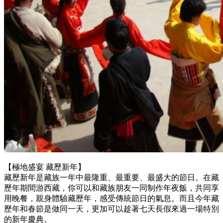
【極地盛宴 藏歷新年】
藏歷新年是藏族一年中最隆重、最重要、最盛大的節日。在藏
歷年期間游西藏，你可以和藏族朋友一同制作年夜飯，共同享
用晚餐，親身體驗藏歷年，感受傳統節日的氣息。而且今年藏
歷年和春節是做同一天，更加可以趁著七天長假來過一場特別
的新年慶典。