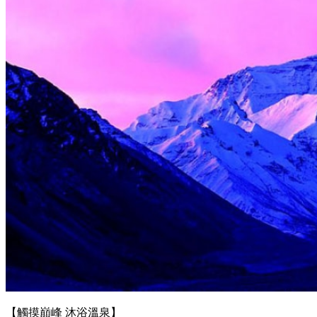
【觸摸巔峰 沐浴溫泉】