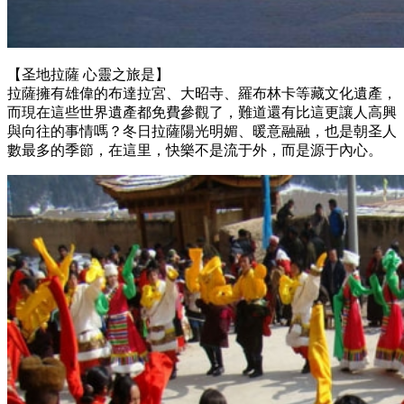
【圣地拉薩 心靈之旅是】
拉薩擁有雄偉的布達拉宮、大昭寺、羅布林卡等藏文化遺產，
而現在這些世界遺產都免費參觀了，難道還有比這更讓人高興
與向往的事情嗎？冬日拉薩陽光明媚、暖意融融，也是朝圣人
數最多的季節，在這里，快樂不是流于外，而是源于內心。