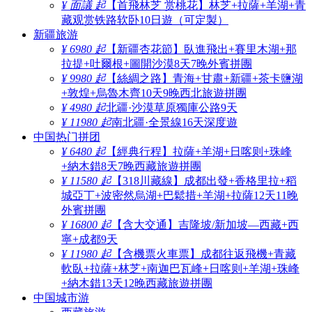
¥ 面議 起
【首飛林芝 赏桃花】林芝+拉薩+羊湖+青
藏观赏铁路软卧10日遊（可定製）
新疆旅游
¥ 6980 起
【新疆杏花節】臥進飛出+賽里木湖+那
拉提+吐爾根+圖開沙漠8天7晚外賓拼團
¥ 9980 起
【絲綢之路】青海+甘肅+新疆+茶卡鹽湖
+敦煌+烏魯木齊10天9晚西北旅遊拼團
¥ 4980 起
北疆·沙漠草原獨庫公路9天
¥ 11980 起
南北疆·全景線16天深度遊
中国热门拼团
¥ 6480 起
【經典行程】拉薩+羊湖+日喀则+珠峰
+納木錯8天7晚西藏旅遊拼團
¥ 11580 起
【318川藏線】成都出發+香格里拉+稻
城亞丁+波密然烏湖+巴鬆措+羊湖+拉薩12天11晚
外賓拼團
¥ 16800 起
【含大交通】吉隆坡/新加坡—西藏+西
寧+成都9天
¥ 11980 起
【含機票火車票】成都往返飛機+青藏
軟臥+拉薩+林芝+南迦巴瓦峰+日喀则+羊湖+珠峰
+納木錯13天12晚西藏旅遊拼團
中国城市游