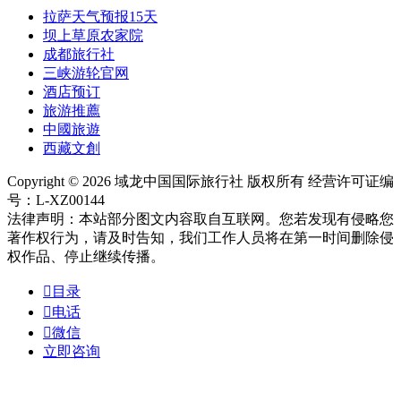
拉萨天气预报15天
坝上草原农家院
成都旅行社
三峡游轮官网
酒店预订
旅游推薦
中國旅遊
西藏文創
Copyright © 2026 域龙中国国际旅行社 版权所有 经营许可证编
号：L-XZ00144
法律声明：本站部分图文内容取自互联网。您若发现有侵略您
著作权行为，请及时告知，我们工作人员将在第一时间删除侵
权作品、停止继续传播。

目录

电话

微信
立即咨询