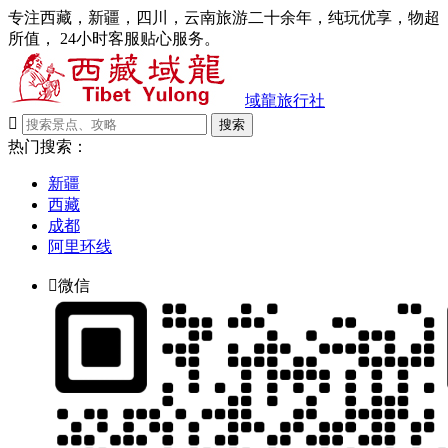
专注西藏，新疆，四川，云南旅游二十余年，纯玩优享，物超
所值， 24小时客服贴心服务。
域龍旅行社

搜索
热门搜索：
新疆
西藏
成都
阿里环线

微信