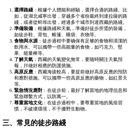
選擇路綫
：根據个人體能和經驗，選擇合適的路綫。比
如，從湖北咸寧出發，穿越多个省份最終到達拉薩的路
綫，或者從蚌埠出發，經過多个城市到達西藏的路綫。
準備裝備
：根據路綫和天氣，準備好徒步所需的裝備，
如徒步鞋、背包、帳篷、睡袋、衣物等。
食物與水源
：徒步過程中要确保有足够的食物和清潔的
飲用水。可以攜帶一些高能量的食物，如巧克力、堅
果、能量棒等。
了解天氣
：西藏的天氣變化無常，要隨時關注天氣預
報，幷做好相應的防護措施。
高原反應
：西藏海拔較高，要提前做好高原反應的預防
和應對措施。可以攜帶一些高原反應的藥物，如紅景天
等。
緊急情況應對
：在徒步前，最好了解當地的地理信息和
緊急聯繫方式，以防萬一。
尊重當地文化
：在徒步過程中，要尊重當地的風俗習
慣，不破壞環境，不干擾野生動物。
三、常見的徒步路綫