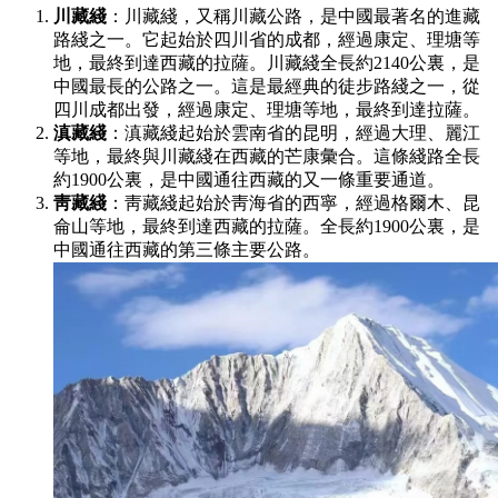
川藏綫
：川藏綫，又稱川藏公路，是中國最著名的進藏
路綫之一。它起始於四川省的成都，經過康定、理塘等
地，最終到達西藏的拉薩。川藏綫全長約2140公裏，是
中國最長的公路之一。這是最經典的徒步路綫之一，從
四川成都出發，經過康定、理塘等地，最終到達拉薩。
滇藏綫
：滇藏綫起始於雲南省的昆明，經過大理、麗江
等地，最終與川藏綫在西藏的芒康彙合。這條綫路全長
約1900公裏，是中國通往西藏的又一條重要通道。
靑藏綫
：靑藏綫起始於靑海省的西寧，經過格爾木、昆
侖山等地，最終到達西藏的拉薩。全長約1900公裏，是
中國通往西藏的第三條主要公路。