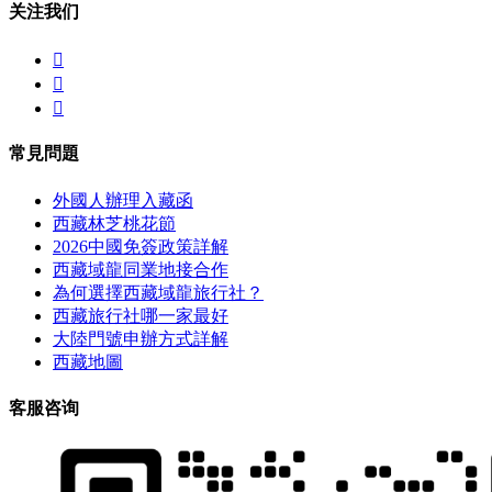
关注我们



常見問題
外國人辦理入藏函
西藏林芝桃花節
2026中國免簽政策詳解
西藏域龍同業地接合作
為何選擇西藏域龍旅行社？
西藏旅行社哪一家最好
大陸門號申辦方式詳解
西藏地圖
客服咨询