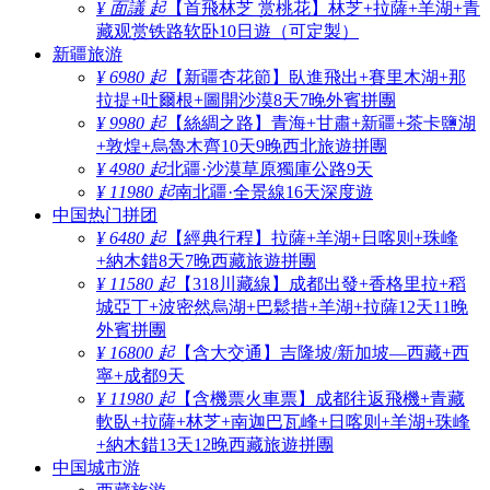
¥ 面議 起
【首飛林芝 赏桃花】林芝+拉薩+羊湖+青
藏观赏铁路软卧10日遊（可定製）
新疆旅游
¥ 6980 起
【新疆杏花節】臥進飛出+賽里木湖+那
拉提+吐爾根+圖開沙漠8天7晚外賓拼團
¥ 9980 起
【絲綢之路】青海+甘肅+新疆+茶卡鹽湖
+敦煌+烏魯木齊10天9晚西北旅遊拼團
¥ 4980 起
北疆·沙漠草原獨庫公路9天
¥ 11980 起
南北疆·全景線16天深度遊
中国热门拼团
¥ 6480 起
【經典行程】拉薩+羊湖+日喀则+珠峰
+納木錯8天7晚西藏旅遊拼團
¥ 11580 起
【318川藏線】成都出發+香格里拉+稻
城亞丁+波密然烏湖+巴鬆措+羊湖+拉薩12天11晚
外賓拼團
¥ 16800 起
【含大交通】吉隆坡/新加坡—西藏+西
寧+成都9天
¥ 11980 起
【含機票火車票】成都往返飛機+青藏
軟臥+拉薩+林芝+南迦巴瓦峰+日喀则+羊湖+珠峰
+納木錯13天12晚西藏旅遊拼團
中国城市游