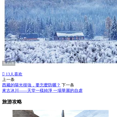

13
人喜欢
上一条
西藏的陽光很強，要怎麼防曬？
下一条
來古冰川——天堂一樣純淨 一場華麗的自虐
旅游攻略