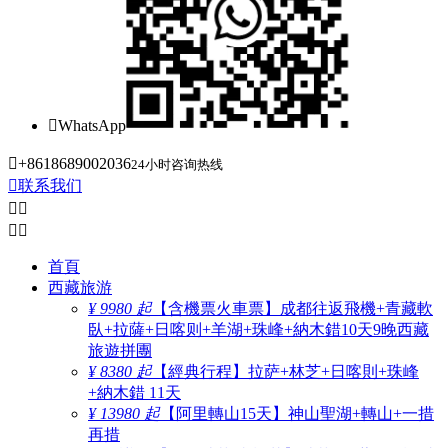

WhatsApp

+8618689002036
24小时咨询热线

联系我们




首頁
西藏旅游
¥ 9980 起
【含機票火車票】成都往返飛機+青藏軟
臥+拉薩+日喀则+羊湖+珠峰+納木錯10天9晚西藏
旅遊拼團
¥ 8380 起
【經典行程】拉萨+林芝+日喀則+珠峰
+納木錯 11天
¥ 13980 起
【阿里轉山15天】神山聖湖+轉山+一措
再措