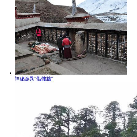
神秘詭異“骷髏牆”