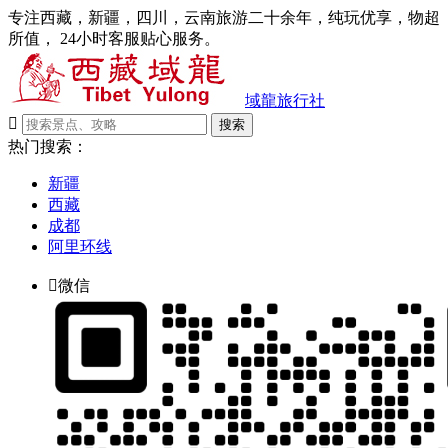
专注西藏，新疆，四川，云南旅游二十余年，纯玩优享，物超
所值， 24小时客服贴心服务。
域龍旅行社

搜索
热门搜索：
新疆
西藏
成都
阿里环线

微信