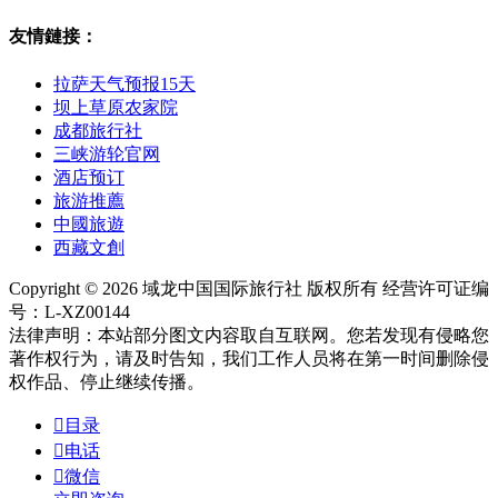
友情鏈接：
拉萨天气预报15天
坝上草原农家院
成都旅行社
三峡游轮官网
酒店预订
旅游推薦
中國旅遊
西藏文創
Copyright © 2026 域龙中国国际旅行社 版权所有 经营许可证编
号：L-XZ00144
法律声明：本站部分图文内容取自互联网。您若发现有侵略您
著作权行为，请及时告知，我们工作人员将在第一时间删除侵
权作品、停止继续传播。

目录

电话

微信