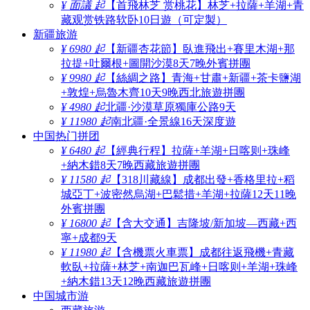
¥ 面議 起
【首飛林芝 赏桃花】林芝+拉薩+羊湖+青
藏观赏铁路软卧10日遊（可定製）
新疆旅游
¥ 6980 起
【新疆杏花節】臥進飛出+賽里木湖+那
拉提+吐爾根+圖開沙漠8天7晚外賓拼團
¥ 9980 起
【絲綢之路】青海+甘肅+新疆+茶卡鹽湖
+敦煌+烏魯木齊10天9晚西北旅遊拼團
¥ 4980 起
北疆·沙漠草原獨庫公路9天
¥ 11980 起
南北疆·全景線16天深度遊
中国热门拼团
¥ 6480 起
【經典行程】拉薩+羊湖+日喀则+珠峰
+納木錯8天7晚西藏旅遊拼團
¥ 11580 起
【318川藏線】成都出發+香格里拉+稻
城亞丁+波密然烏湖+巴鬆措+羊湖+拉薩12天11晚
外賓拼團
¥ 16800 起
【含大交通】吉隆坡/新加坡—西藏+西
寧+成都9天
¥ 11980 起
【含機票火車票】成都往返飛機+青藏
軟臥+拉薩+林芝+南迦巴瓦峰+日喀则+羊湖+珠峰
+納木錯13天12晚西藏旅遊拼團
中国城市游