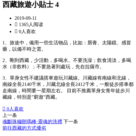
西藏旅遊小貼士 4
2019-09-11

1365人阅读

0人喜欢
1、旅途中，備用一些生活物品，比如：唇膏、太陽鏡、感冒
藥，以備不時之需。
2、剛到西藏，少活動，多喝水。不要洗澡；飲食清淡，多喝
水（非飲料）；不要急著到處玩，先在拉薩市。
3、單身女性不建議搭車遊玩川藏線。川藏線有南線和北線，
南線全長2140千米，川藏北線全長2412千米，一般徒步搭車都
走南線，時間要一星期左右。 目前不推薦單身女青年徒步川
藏線，特別是”窮遊”西藏。

0
人喜欢
上一条
魂斷珠穆朗瑪峰·靈魂的洗禮
下一条
前往西藏的方式優劣