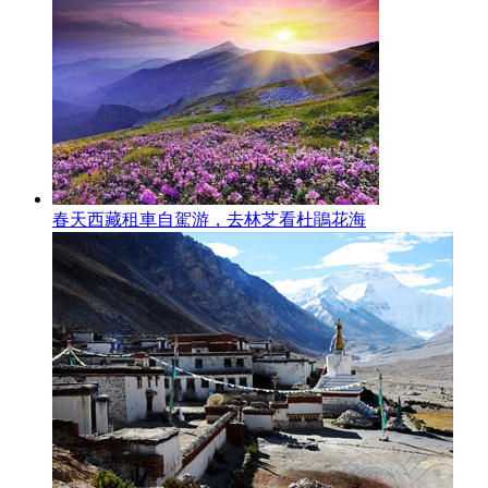
春天西藏租車自駕游，去林芝看杜鵑花海