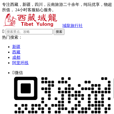
专注西藏，新疆，四川，云南旅游二十余年，纯玩优享，物超
所值， 24小时客服贴心服务。
域龍旅行社

搜索
热门搜索：
新疆
西藏
成都
阿里环线

微信