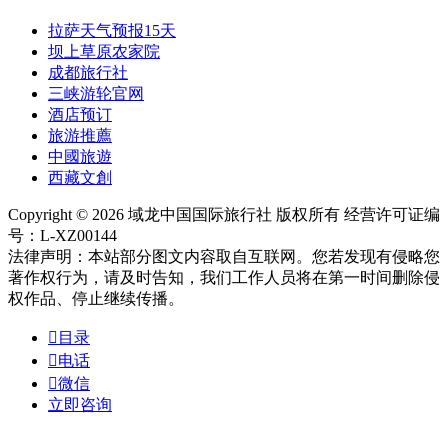
拉萨天气预报15天
坝上草原农家院
成都旅行社
三峡游轮官网
酒店预订
旅游推薦
中國旅遊
西藏文創
Copyright © 2026 域龙中国国际旅行社 版权所有 经营许可证编
号：L-XZ00144
法律声明：本站部分图文内容取自互联网。您若发现有侵略您
著作权行为，请及时告知，我们工作人员将在第一时间删除侵
权作品、停止继续传播。

目录

电话

微信
立即咨询