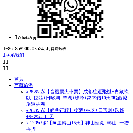

WhatsApp

+8618689002036
24小时咨询热线

联系我们




首頁
西藏旅游
¥ 9980 起
【含機票火車票】成都往返飛機+青藏軟
臥+拉薩+日喀则+羊湖+珠峰+納木錯10天9晚西藏
旅遊拼團
¥ 8380 起
【經典行程】拉萨+林芝+日喀則+珠峰
+納木錯 11天
¥ 13980 起
【阿里轉山15天】神山聖湖+轉山+一措
再措