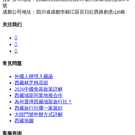
號
成都公司地址：四川省成都市錦江區百日紅西路創意山6栋
关注我们



常見問題
外國人辦理入藏函
西藏林芝桃花節
2026中國免簽政策詳解
西藏域龍同業地接合作
為何選擇西藏域龍旅行社？
西藏旅行社哪一家最好
大陸門號申辦方式詳解
西藏地圖
客服咨询