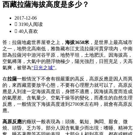
西藏拉薩海拔高度是多少？
2017-12-06

3190人阅读

40人喜欢
答：拉薩地處世界屋脊之上，
海拔3658米
，是世界上最高城市
之一，地勢北高南低，雅魯藏布江支流拉薩河貫穿境內，中南
部為拉薩河中游河谷平原，地勢平坦，土地肥沃。因海拔高，
空氣稀薄，大氣中的懸浮物極少，陽光強烈，日照充足，天高
氣爽，被譽為
“日光之城”
。
在
拉薩
一般情況下不會有很嚴重的高反，高原反應是因人而異
的，來西藏需要放平心態，不要有心理壓力就可以了。高原反
應是人到達一定海拔高度后，身體不適應，因海拔高度而造成
的氣壓差、含氧量少、空氣干燥等的變化，而產生的自然生理
反應，一般情況下海拔高度達到2700米左右時，就會有高原反
應。
高原反應
的癥狀一般表現為：頭痛、氣短、胸悶、厭食、微
燒、頭昏、乏力等。部分人因含氧量少而出現：嗜睡、精神亢
奮、睡不著覺等不同的表現。大部分人初到高原，都有或輕或