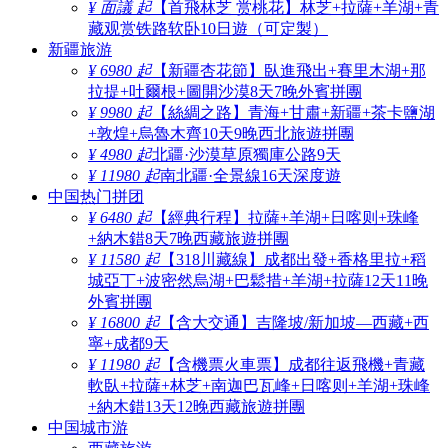
¥ 面議 起
【首飛林芝 赏桃花】林芝+拉薩+羊湖+青
藏观赏铁路软卧10日遊（可定製）
新疆旅游
¥ 6980 起
【新疆杏花節】臥進飛出+賽里木湖+那
拉提+吐爾根+圖開沙漠8天7晚外賓拼團
¥ 9980 起
【絲綢之路】青海+甘肅+新疆+茶卡鹽湖
+敦煌+烏魯木齊10天9晚西北旅遊拼團
¥ 4980 起
北疆·沙漠草原獨庫公路9天
¥ 11980 起
南北疆·全景線16天深度遊
中国热门拼团
¥ 6480 起
【經典行程】拉薩+羊湖+日喀则+珠峰
+納木錯8天7晚西藏旅遊拼團
¥ 11580 起
【318川藏線】成都出發+香格里拉+稻
城亞丁+波密然烏湖+巴鬆措+羊湖+拉薩12天11晚
外賓拼團
¥ 16800 起
【含大交通】吉隆坡/新加坡—西藏+西
寧+成都9天
¥ 11980 起
【含機票火車票】成都往返飛機+青藏
軟臥+拉薩+林芝+南迦巴瓦峰+日喀则+羊湖+珠峰
+納木錯13天12晚西藏旅遊拼團
中国城市游