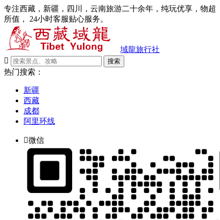
专注西藏，新疆，四川，云南旅游二十余年，纯玩优享，物超
所值， 24小时客服贴心服务。
域龍旅行社

搜索
热门搜索：
新疆
西藏
成都
阿里环线

微信