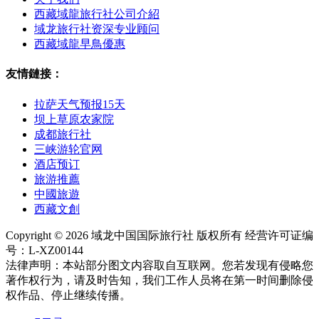
西藏域龍旅行社公司介紹
域龙旅行社资深专业顾问
西藏域龍早鳥優惠
友情鏈接：
拉萨天气预报15天
坝上草原农家院
成都旅行社
三峡游轮官网
酒店预订
旅游推薦
中國旅遊
西藏文創
Copyright © 2026 域龙中国国际旅行社 版权所有 经营许可证编
号：L-XZ00144
法律声明：本站部分图文内容取自互联网。您若发现有侵略您
著作权行为，请及时告知，我们工作人员将在第一时间删除侵
权作品、停止继续传播。