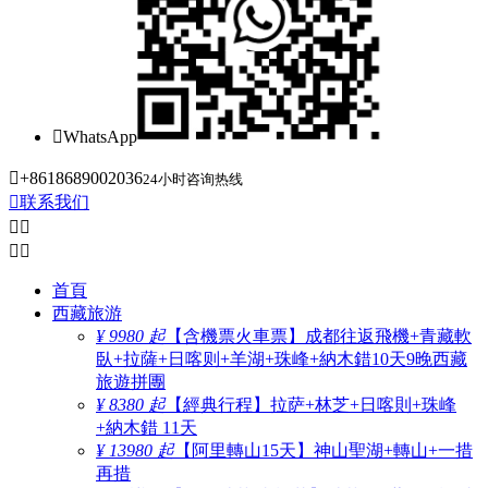

WhatsApp

+8618689002036
24小时咨询热线

联系我们




首頁
西藏旅游
¥ 9980 起
【含機票火車票】成都往返飛機+青藏軟
臥+拉薩+日喀则+羊湖+珠峰+納木錯10天9晚西藏
旅遊拼團
¥ 8380 起
【經典行程】拉萨+林芝+日喀則+珠峰
+納木錯 11天
¥ 13980 起
【阿里轉山15天】神山聖湖+轉山+一措
再措