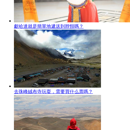
獻哈達就是簡單地遞送到脖頸嗎？
去珠峰絨布寺玩耍，需要買什么票嗎？