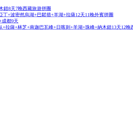
木錯8天7晚西藏旅遊拼團
亞丁+波密然烏湖+巴鬆措+羊湖+拉薩12天11晚外賓拼團
+成都9天
+拉薩+林芝+南迦巴瓦峰+日喀则+羊湖+珠峰+納木錯13天12