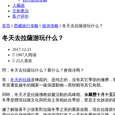
四川旅游攻略
入藏函
文創產品
客户评价
首页
西藏旅行攻略
旅游攻略
冬天去拉薩游玩什么？



冬天去拉薩游玩什么？
2017-12-21

1967人阅读

22人喜欢
問：冬天去拉薩玩什么？看什么？會很冷嗎？
答：
冬天的拉薩
是稀疏的、是纯正的，沒有其它季節的擁擠，
草原遷徙越冬的國家一級保護動物—黑頸鶴等其它鳥類。
同時，冬天才是拉薩佛教節慶活動的高峰期。像
藏歷十月十五
冬季是體現拉薩文化與民俗之美相結合季節，更是文化旅游的
據了解隨著不少游客對拉薩冬季之美的重新改觀，現在拉薩當
委結合自身地理位置、旅游資源打造了一系列冬季旅游品牌，