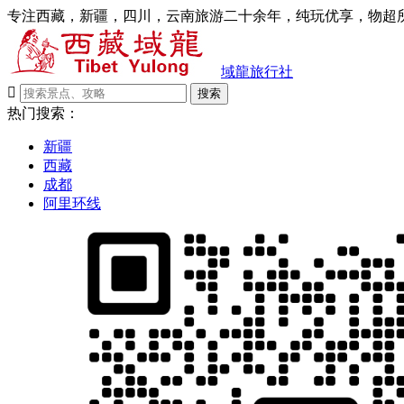
专注西藏，新疆，四川，云南旅游二十余年，纯玩优享，物超所
域龍旅行社

搜索
热门搜索：
新疆
西藏
成都
阿里环线