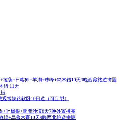
拉薩+日喀则+羊湖+珠峰+納木錯10天9晚西藏旅遊拼團
錯 11天
再措
藏观赏铁路软卧10日遊（可定製）
提+吐爾根+圖開沙漠8天7晚外賓拼團
敦煌+烏魯木齊10天9晚西北旅遊拼團