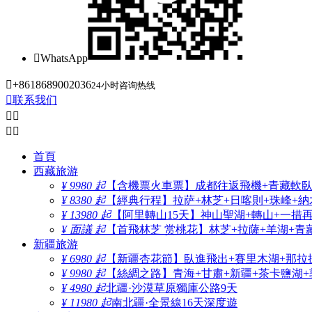

WhatsApp

+8618689002036
24小时咨询热线

联系我们




首頁
西藏旅游
¥ 9980 起
【含機票火車票】成都往返飛機+青藏軟臥+
¥ 8380 起
【經典行程】拉萨+林芝+日喀則+珠峰+納木
¥ 13980 起
【阿里轉山15天】神山聖湖+轉山+一措
¥ 面議 起
【首飛林芝 赏桃花】林芝+拉薩+羊湖+青
新疆旅游
¥ 6980 起
【新疆杏花節】臥進飛出+賽里木湖+那拉
¥ 9980 起
【絲綢之路】青海+甘肅+新疆+茶卡鹽湖+
¥ 4980 起
北疆·沙漠草原獨庫公路9天
¥ 11980 起
南北疆·全景線16天深度遊