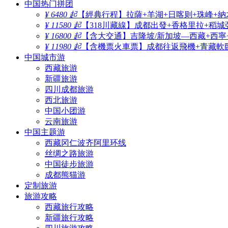
中国热门拼团
¥ 6480 起
【經典行程】拉薩+羊湖+日喀则+珠峰+納
¥ 11580 起
【318川藏線】成都出發+香格里拉+稻城
¥ 16800 起
【含大交通】吉隆坡/新加坡—西藏+西寧
¥ 11980 起
【含機票火車票】成都往返飛機+青藏軟臥
中国城市游
西藏旅游
新疆旅游
四川成都旅游
西北旅游
中国小团游
云南旅游
中国主题游
西藏冈仁波齐阿里环线
丝绸之路旅游
中国徒步旅游
成都熊猫游
定制旅游
旅游攻略
西藏旅行攻略
新疆旅行攻略