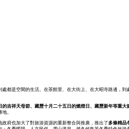
到處都是空閑的生活。在茶館里、在大街上、在大昭寺路邊，到
日的吉祥天母節、藏歷十月二十五日的燃燈日、藏歷新年等重大
勝地。
地政府也加大了對旅游資源的重新整合與推廣，推出了
多條精品
如：冬季暖陽、人文民俗、雪山溫泉、越冬候鳥等冬季特色旅游