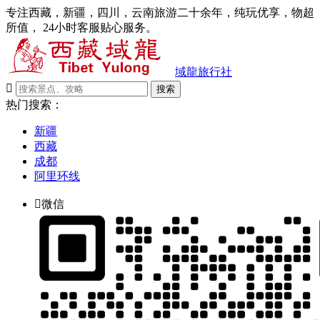
专注西藏，新疆，四川，云南旅游二十余年，纯玩优享，物超
所值， 24小时客服贴心服务。
域龍旅行社

搜索
热门搜索：
新疆
西藏
成都
阿里环线

微信