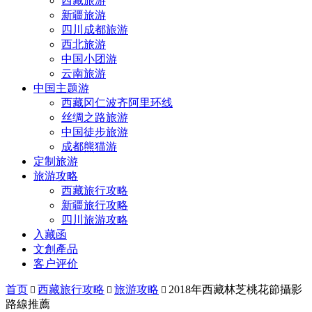
西藏旅游
新疆旅游
四川成都旅游
西北旅游
中国小团游
云南旅游
中国主题游
西藏冈仁波齐阿里环线
丝绸之路旅游
中国徒步旅游
成都熊猫游
定制旅游
旅游攻略
西藏旅行攻略
新疆旅行攻略
四川旅游攻略
入藏函
文創產品
客户评价
首页
西藏旅行攻略
旅游攻略
2018年西藏林芝桃花節攝影



路線推薦