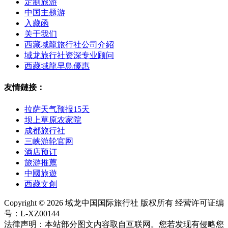
定制旅游
中国主题游
入藏函
关于我们
西藏域龍旅行社公司介紹
域龙旅行社资深专业顾问
西藏域龍早鳥優惠
友情鏈接：
拉萨天气预报15天
坝上草原农家院
成都旅行社
三峡游轮官网
酒店预订
旅游推薦
中國旅遊
西藏文創
Copyright © 2026 域龙中国国际旅行社 版权所有 经营许可证编
号：L-XZ00144
法律声明：本站部分图文内容取自互联网。您若发现有侵略您