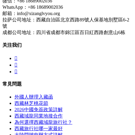
微信：+86 18689002036
WhatsApp：+86 18689002036
邮箱：info@xizanglvyou.org
拉萨公司地址：西藏自治區北京西路89號人保基地別墅區6-2
號
成都公司地址：四川省成都市錦江區百日紅西路創意山6栋
关注我们



常見問題
外國人辦理入藏函
西藏林芝桃花節
2026中國免簽政策詳解
西藏域龍同業地接合作
為何選擇西藏域龍旅行社？
西藏旅行社哪一家最好
大陸門號申辦方式詳解