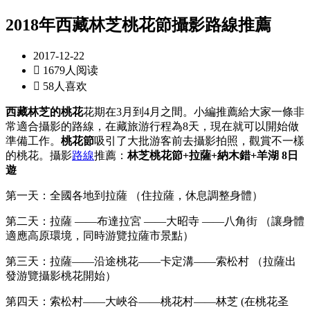
2018年西藏林芝桃花節攝影路線推薦
2017-12-22

1679人阅读

58人喜欢
西藏林芝的桃花
花期在3月到4月之間。小編推薦給大家一條非
常適合攝影的路線，在藏旅游行程為8天，現在就可以開始做
準備工作。
桃花節
吸引了大批游客前去攝影拍照，觀賞不一樣
的桃花。攝影
路線
推薦：
林芝桃花節+拉薩+納木錯+羊湖 8日
遊
第一天：全國各地到拉薩 （住拉薩，休息調整身體）
第二天：拉薩 ——布達拉宮 ——大昭寺 ——八角街 （讓身體
適應高原環境，同時游覽拉薩市景點）
第三天：拉薩——沿途桃花——卡定溝——索松村 （拉薩出
發游覽攝影桃花開始）
第四天：索松村——大峽谷——桃花村——林芝 (在桃花圣