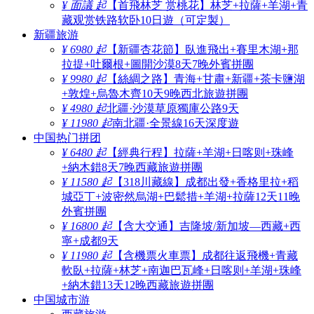
¥ 面議 起
【首飛林芝 赏桃花】林芝+拉薩+羊湖+青
藏观赏铁路软卧10日遊（可定製）
新疆旅游
¥ 6980 起
【新疆杏花節】臥進飛出+賽里木湖+那
拉提+吐爾根+圖開沙漠8天7晚外賓拼團
¥ 9980 起
【絲綢之路】青海+甘肅+新疆+茶卡鹽湖
+敦煌+烏魯木齊10天9晚西北旅遊拼團
¥ 4980 起
北疆·沙漠草原獨庫公路9天
¥ 11980 起
南北疆·全景線16天深度遊
中国热门拼团
¥ 6480 起
【經典行程】拉薩+羊湖+日喀则+珠峰
+納木錯8天7晚西藏旅遊拼團
¥ 11580 起
【318川藏線】成都出發+香格里拉+稻
城亞丁+波密然烏湖+巴鬆措+羊湖+拉薩12天11晚
外賓拼團
¥ 16800 起
【含大交通】吉隆坡/新加坡—西藏+西
寧+成都9天
¥ 11980 起
【含機票火車票】成都往返飛機+青藏
軟臥+拉薩+林芝+南迦巴瓦峰+日喀则+羊湖+珠峰
+納木錯13天12晚西藏旅遊拼團
中国城市游