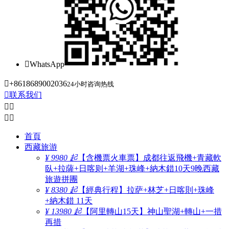

WhatsApp

+8618689002036
24小时咨询热线

联系我们




首頁
西藏旅游
¥ 9980 起
【含機票火車票】成都往返飛機+青藏軟
臥+拉薩+日喀则+羊湖+珠峰+納木錯10天9晚西藏
旅遊拼團
¥ 8380 起
【經典行程】拉萨+林芝+日喀則+珠峰
+納木錯 11天
¥ 13980 起
【阿里轉山15天】神山聖湖+轉山+一措
再措