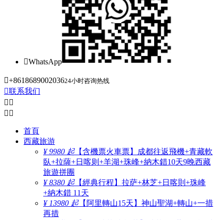

WhatsApp

+8618689002036
24小时咨询热线

联系我们




首頁
西藏旅游
¥ 9980 起
【含機票火車票】成都往返飛機+青藏軟
臥+拉薩+日喀则+羊湖+珠峰+納木錯10天9晚西藏
旅遊拼團
¥ 8380 起
【經典行程】拉萨+林芝+日喀則+珠峰
+納木錯 11天
¥ 13980 起
【阿里轉山15天】神山聖湖+轉山+一措
再措