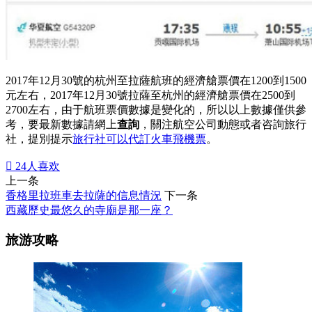
2017年12月30號的杭州至拉薩航班的經濟艙票價在1200到1500
元左右，2017年12月30號拉薩至杭州的經濟艙票價在2500到
2700左右，由于航班票價數據是變化的，所以以上數據僅供參
考，要最新數據請網上
查詢
，關注航空公司動態或者咨詢旅行
社，提別提示
旅行社可以代訂火車飛機票
。

24
人喜欢
上一条
香格里拉班車去拉薩的信息情況
下一条
西藏歷史最悠久的寺廟是那一座？
旅游攻略