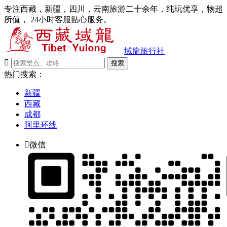
专注西藏，新疆，四川，云南旅游二十余年，纯玩优享，物超
所值， 24小时客服贴心服务。
域龍旅行社

搜索
热门搜索：
新疆
西藏
成都
阿里环线

微信