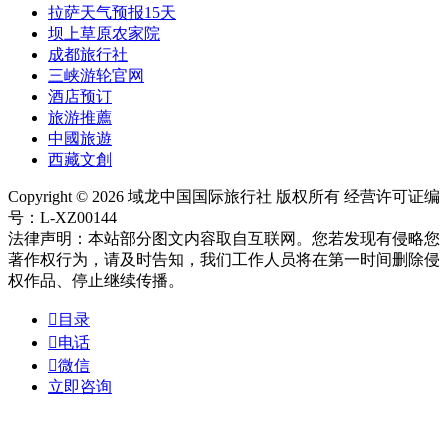
拉萨天气预报15天
坝上草原农家院
成都旅行社
三峡游轮官网
酒店预订
旅游推薦
中國旅遊
西藏文創
Copyright © 2026 域龙中国国际旅行社 版权所有 经营许可证编
号：L-XZ00144
法律声明：本站部分图文内容取自互联网。您若发现有侵略您
著作权行为，请及时告知，我们工作人员将在第一时间删除侵
权作品、停止继续传播。

目录

电话

微信
立即咨询