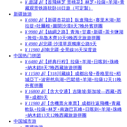
¥ 面議 起
【首飛林芝 赏桃花】林芝+拉薩+羊湖+青
藏观赏铁路软卧10日遊（可定製）
新疆旅游
¥ 6980 起
【新疆杏花節】臥進飛出+賽里木湖+那
拉提+吐爾根+圖開沙漠8天7晚外賓拼團
¥ 9980 起
【絲綢之路】青海+甘肅+新疆+茶卡鹽湖
+敦煌+烏魯木齊10天9晚西北旅遊拼團
¥ 4980 起
北疆·沙漠草原獨庫公路9天
¥ 11980 起
南北疆·全景線16天深度遊
中国热门拼团
¥ 6480 起
【經典行程】拉薩+羊湖+日喀则+珠峰
+納木錯8天7晚西藏旅遊拼團
¥ 11580 起
【318川藏線】成都出發+香格里拉+稻
城亞丁+波密然烏湖+巴鬆措+羊湖+拉薩12天11晚
外賓拼團
¥ 16800 起
【含大交通】吉隆坡/新加坡—西藏+西
寧+成都9天
¥ 11980 起
【含機票火車票】成都往返飛機+青藏
軟臥+拉薩+林芝+南迦巴瓦峰+日喀则+羊湖+珠峰
+納木錯13天12晚西藏旅遊拼團
中国城市游