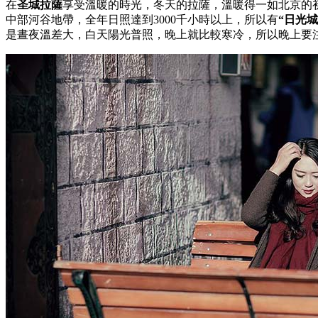
在
圣城拉薩
享受溫暖的時光，冬天的拉薩，溫暖得一如北京的
中部河谷地帶，全年日照達到3000千小時以上，所以有
“日光城
是晝夜溫差大，白天陽光普照，晚上就比較寒冷，所以晚上要