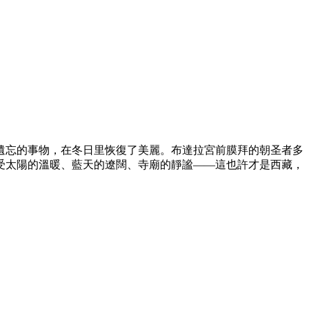
遺忘的事物，在冬日里恢復了美麗。布達拉宮前膜拜的朝圣者多
受太陽的溫暖、藍天的遼闊、寺廟的靜謐——這也許才是西藏，