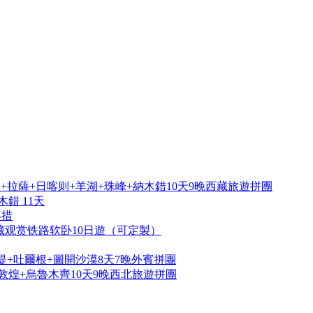
拉薩+日喀则+羊湖+珠峰+納木錯10天9晚西藏旅遊拼團
錯 11天
再措
藏观赏铁路软卧10日遊（可定製）
提+吐爾根+圖開沙漠8天7晚外賓拼團
敦煌+烏魯木齊10天9晚西北旅遊拼團