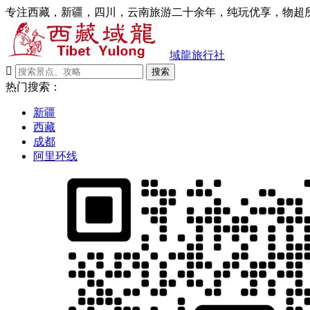
专注西藏，新疆，四川，云南旅游二十余年，纯玩优享，物超所
域龍旅行社

搜索
热门搜索：
新疆
西藏
成都
阿里环线