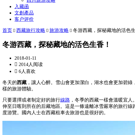
四川旅游攻略
入藏函
文創產品
客户评价
首页
西藏旅行攻略
旅游攻略
冬游西藏，探秘藏地的活色



冬游西藏，探秘藏地的活色生香！
2018-01-11

2014人阅读

6人喜欢
冬天的
西藏
，讓人心醉。雪山會更加潔白，湖水也會更加碧綠
樣的旅游體驗。
只要選擇或者制定好的旅行
線路
，冬季的西藏一樣會溫暖宜人
伸至日喀則所在的后藏地區。這是一條遠離冰雪嚴寒的旅行線
度游覽。國內人士在西藏租車去旅游也是很好的。