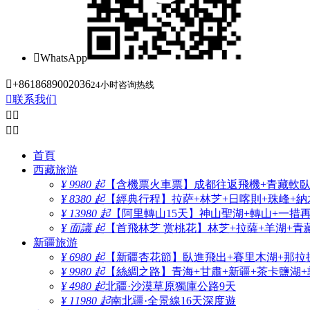

WhatsApp

+8618689002036
24小时咨询热线

联系我们




首頁
西藏旅游
¥ 9980 起
【含機票火車票】成都往返飛機+青藏軟臥+
¥ 8380 起
【經典行程】拉萨+林芝+日喀則+珠峰+納木
¥ 13980 起
【阿里轉山15天】神山聖湖+轉山+一措
¥ 面議 起
【首飛林芝 赏桃花】林芝+拉薩+羊湖+青
新疆旅游
¥ 6980 起
【新疆杏花節】臥進飛出+賽里木湖+那拉
¥ 9980 起
【絲綢之路】青海+甘肅+新疆+茶卡鹽湖+
¥ 4980 起
北疆·沙漠草原獨庫公路9天
¥ 11980 起
南北疆·全景線16天深度遊