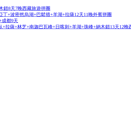
木錯8天7晚西藏旅遊拼團
亞丁+波密然烏湖+巴鬆措+羊湖+拉薩12天11晚外賓拼團
+成都9天
+拉薩+林芝+南迦巴瓦峰+日喀则+羊湖+珠峰+納木錯13天12