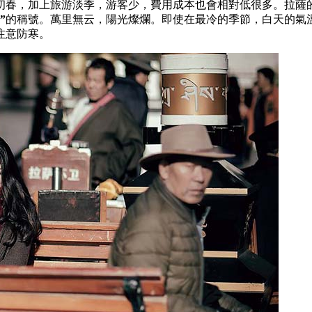
初春，加上旅游淡季，游客少，費用成本也會相對低很多。拉薩
”
的稱號。萬里無云，陽光燦爛。即使在最冷的季節，白天的氣溫
注意防寒。