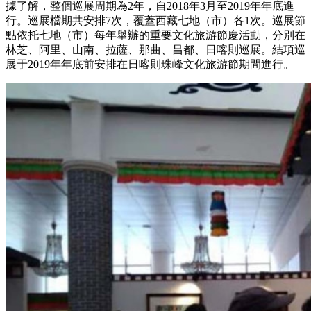
據了解，整個巡展周期為2年，自2018年3月至2019年年底進
行。巡展檔期共安排7次，覆蓋西藏七地（市）各1次。巡展節
點依托七地（市）每年舉辦的重要文化旅游節慶活動，分別在
林芝、阿里、山南、拉薩、那曲、昌都、日喀則巡展。結項巡
展于2019年年底前安排在日喀則珠峰文化旅游節期間進行。