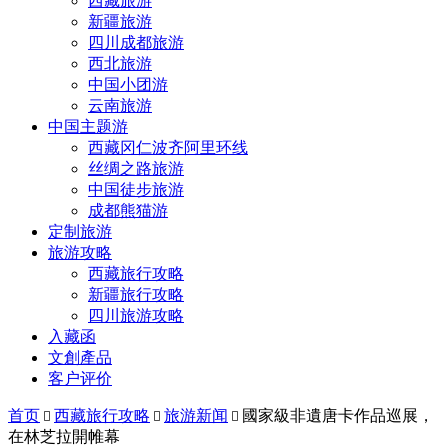
西藏旅游
新疆旅游
四川成都旅游
西北旅游
中国小团游
云南旅游
中国主题游
西藏冈仁波齐阿里环线
丝绸之路旅游
中国徒步旅游
成都熊猫游
定制旅游
旅游攻略
西藏旅行攻略
新疆旅行攻略
四川旅游攻略
入藏函
文創產品
客户评价
首页
西藏旅行攻略
旅游新闻
國家級非遺唐卡作品巡展，



在林芝拉開帷幕