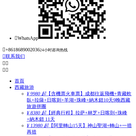

WhatsApp

+8618689002036
24小时咨询热线

联系我们




首頁
西藏旅游
¥ 9980 起
【含機票火車票】成都往返飛機+青藏軟
臥+拉薩+日喀则+羊湖+珠峰+納木錯10天9晚西藏
旅遊拼團
¥ 8380 起
【經典行程】拉萨+林芝+日喀則+珠峰
+納木錯 11天
¥ 13980 起
【阿里轉山15天】神山聖湖+轉山+一措
再措