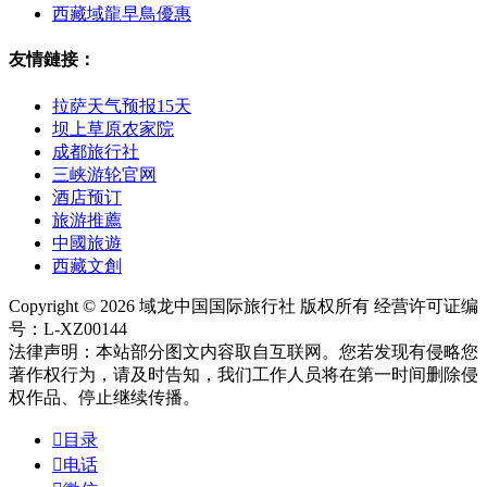
西藏域龍早鳥優惠
友情鏈接：
拉萨天气预报15天
坝上草原农家院
成都旅行社
三峡游轮官网
酒店预订
旅游推薦
中國旅遊
西藏文創
Copyright © 2026 域龙中国国际旅行社 版权所有 经营许可证编
号：L-XZ00144
法律声明：本站部分图文内容取自互联网。您若发现有侵略您
著作权行为，请及时告知，我们工作人员将在第一时间删除侵
权作品、停止继续传播。

目录

电话