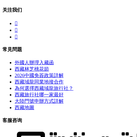
关注我们



常見問題
外國人辦理入藏函
西藏林芝桃花節
2026中國免簽政策詳解
西藏域龍同業地接合作
為何選擇西藏域龍旅行社？
西藏旅行社哪一家最好
大陸門號申辦方式詳解
西藏地圖
客服咨询