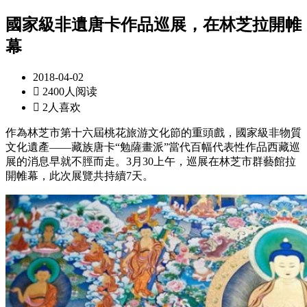
國家級非遺唐卡作品巡展，在林芝拉開帷
幕
2018-04-02

2400人阅读

2人喜欢
作為林芝市第十六屆桃花旅游文化節的重頭戲，國家級非物質
文化遺產——藏族唐卡“勉薩畫派”當代百幅代表性作品西藏巡
展的消息早就不脛而走。3月30上午，巡展在林芝市群藝館拉
開帷幕，此次展覽共持續7天。