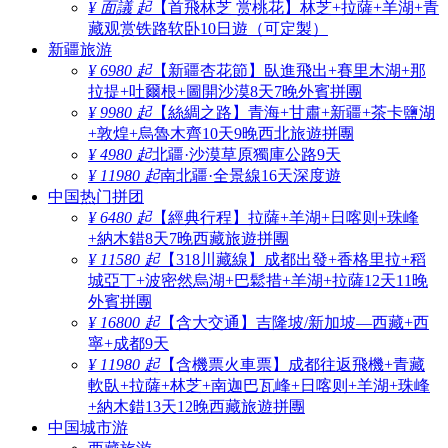
¥ 面議 起
【首飛林芝 赏桃花】林芝+拉薩+羊湖+青
藏观赏铁路软卧10日遊（可定製）
新疆旅游
¥ 6980 起
【新疆杏花節】臥進飛出+賽里木湖+那
拉提+吐爾根+圖開沙漠8天7晚外賓拼團
¥ 9980 起
【絲綢之路】青海+甘肅+新疆+茶卡鹽湖
+敦煌+烏魯木齊10天9晚西北旅遊拼團
¥ 4980 起
北疆·沙漠草原獨庫公路9天
¥ 11980 起
南北疆·全景線16天深度遊
中国热门拼团
¥ 6480 起
【經典行程】拉薩+羊湖+日喀则+珠峰
+納木錯8天7晚西藏旅遊拼團
¥ 11580 起
【318川藏線】成都出發+香格里拉+稻
城亞丁+波密然烏湖+巴鬆措+羊湖+拉薩12天11晚
外賓拼團
¥ 16800 起
【含大交通】吉隆坡/新加坡—西藏+西
寧+成都9天
¥ 11980 起
【含機票火車票】成都往返飛機+青藏
軟臥+拉薩+林芝+南迦巴瓦峰+日喀则+羊湖+珠峰
+納木錯13天12晚西藏旅遊拼團
中国城市游