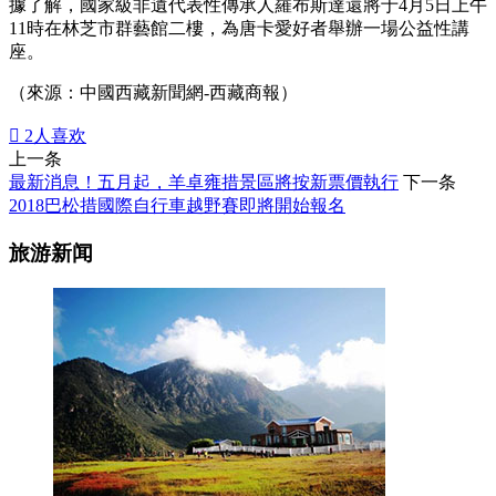
據了解，國家級非遺代表性傳承人羅布斯達還將于4月5日上午
11時在林芝市群藝館二樓，為唐卡愛好者舉辦一場公益性講
座。
（來源：中國西藏新聞網-西藏商報）

2
人喜欢
上一条
最新消息！五月起，羊卓雍措景區將按新票價執行
下一条
2018巴松措國際自行車越野賽即將開始報名
旅游新闻