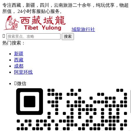
专注西藏，新疆，四川，云南旅游二十余年，纯玩优享，物超
所值， 24小时客服贴心服务。
域龍旅行社

搜索
热门搜索：
新疆
西藏
成都
阿里环线

微信