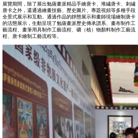
展覽期間，除了展出勉薩畫派精品手繪唐卡、堆繡唐卡、刺繡
唐卡之外，還通過繪畫技藝、歷史圖片、專題視頻等多種手段
全景式展示和互動。通過作品的靜態展示和畫師現場繪制唐卡
的活態展示，生動呈現了勉薩畫派歷史傳承譜系、畫布制作工
藝流程、畫筆用具制作工藝流程、礦（植）物顏料制作工藝流
程、唐卡繪制工藝流程等。