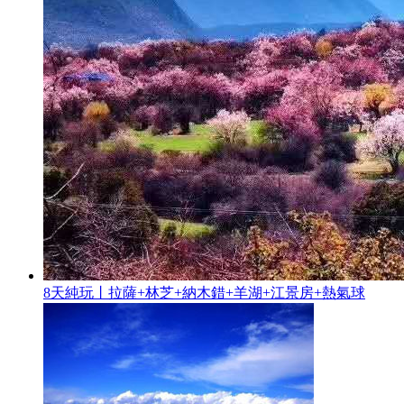
8天純玩丨拉薩+林芝+納木錯+羊湖+江景房+熱氣球