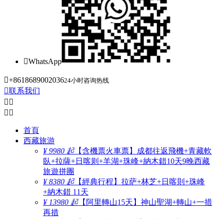

WhatsApp

+8618689002036
24小时咨询热线

联系我们




首頁
西藏旅游
¥ 9980 起
【含機票火車票】成都往返飛機+青藏軟
臥+拉薩+日喀则+羊湖+珠峰+納木錯10天9晚西藏
旅遊拼團
¥ 8380 起
【經典行程】拉萨+林芝+日喀則+珠峰
+納木錯 11天
¥ 13980 起
【阿里轉山15天】神山聖湖+轉山+一措
再措