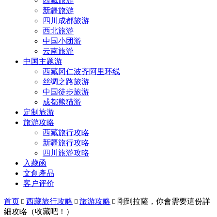
西藏旅游
新疆旅游
四川成都旅游
西北旅游
中国小团游
云南旅游
中国主题游
西藏冈仁波齐阿里环线
丝绸之路旅游
中国徒步旅游
成都熊猫游
定制旅游
旅游攻略
西藏旅行攻略
新疆旅行攻略
四川旅游攻略
入藏函
文創產品
客户评价
首页
西藏旅行攻略
旅游攻略
剛到拉薩，你會需要這份詳



細攻略（收藏吧！）