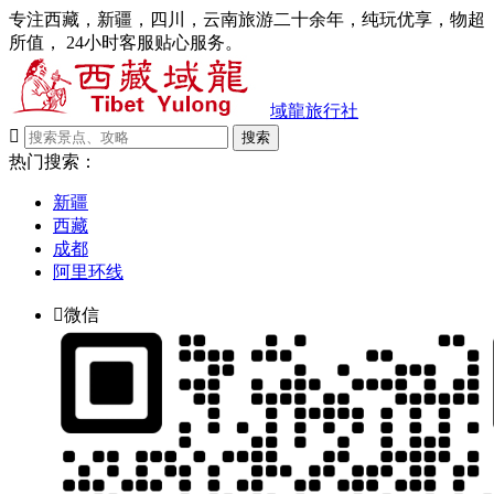
专注西藏，新疆，四川，云南旅游二十余年，纯玩优享，物超
所值， 24小时客服贴心服务。
域龍旅行社

搜索
热门搜索：
新疆
西藏
成都
阿里环线

微信