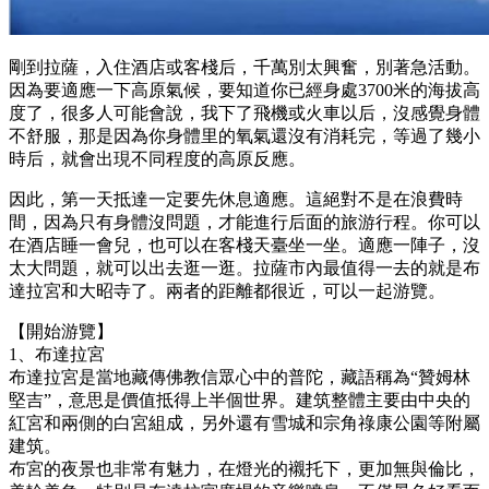
剛到拉薩，入住酒店或客棧后，千萬別太興奮，別著急活動。
因為要適應一下高原氣候，要知道你已經身處3700米的海拔高
度了，很多人可能會說，我下了飛機或火車以后，沒感覺身體
不舒服，那是因為你身體里的氧氣還沒有消耗完，等過了幾小
時后，就會出現不同程度的高原反應。
因此，第一天抵達一定要先休息適應。這絕對不是在浪費時
間，因為只有身體沒問題，才能進行后面的旅游行程。你可以
在酒店睡一會兒，也可以在客棧天臺坐一坐。適應一陣子，沒
太大問題，就可以出去逛一逛。拉薩市內最值得一去的就是布
達拉宮和大昭寺了。兩者的距離都很近，可以一起游覽。
【開始游覽】
1、布達拉宮
布達拉宮是當地藏傳佛教信眾心中的普陀，藏語稱為“贊姆林
堅吉”，意思是價值抵得上半個世界。建筑整體主要由中央的
紅宮和兩側的白宮組成，另外還有雪城和宗角祿康公園等附屬
建筑。
布宮的夜景也非常有魅力，在燈光的襯托下，更加無與倫比，