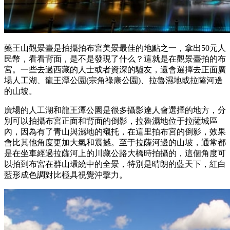
藥王山觀景臺是拍攝拍布宮美景最佳的地點之一，拿出50元人
民幣，看看背面，是不是發現了什么？這就是在觀景臺拍的布
宮。一些去過西藏的人士或者資深的驢友，還會選擇去正面廣
場人工湖、龍王潭公園(宗角祿康公園)、拉魯濕地或拉薩河邊
的山坡。
廣場的人工湖和龍王潭公園是很多攝影達人會選擇的地方，分
別可以拍攝布宮正面和背面的倒影，拉魯濕地位于拉薩城區
內，因為有了青山與濕地的襯托，在這里拍布宮的倒影，效果
會比其他角度更加大氣和震撼。至于拉薩河邊的山坡，通常都
是在坐車經過拉薩河上的川藏公路大橋時拍攝的，這個角度可
以拍到布宮在群山環繞中的全景，特別是晴朗的藍天下，紅白
藍形成色調對比極具視覺沖擊力。