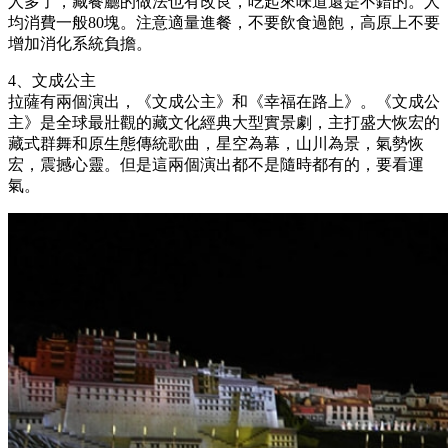
人多了，藏餐廳的做法也有改良，吃起來味道還是不錯的。人
均消費一般80塊。注意適量進餐，不要飲食過飽，高原上不要
增加消化系統負擔。
4、文成公主
拉薩有兩個演出，《文成公主》和《幸福在路上》。《文成公
主》是全球最壯觀的藏文化經典大型實景劇，主打盛大恢宏的
藏式群舞和原生態傳統歌曲，星空為幕，山川為景，氣勢恢
宏，震撼心靈。但是這兩個演出都不是隨時都有的，要看運
氣。