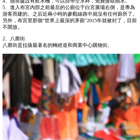
4、德央廈設有飲水機，可以自帶空水杯，免費接取開水。
5、進入布宮內部之前最后的公廁位于白宮廣場右側，是專為
游客而建的。之后近兩小時的參觀線路中就沒有任何廁所了。
另外，布宮里那個“世界上最深的茅廁”2015年就被封了，目前
不開放。
2、八廓街
八廓街是拉薩最著名的轉經道和商業中心購物街。