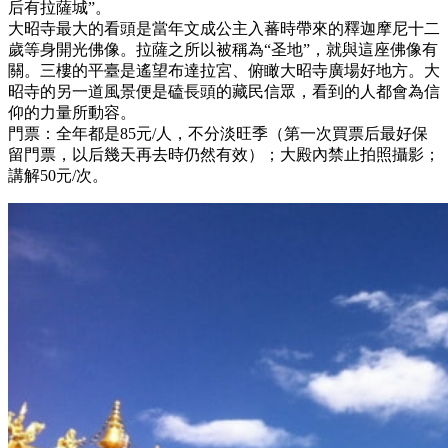
后有拉薩城”。
大昭寺最大的看頭是當年文成公主入蕃時帶來的釋迦摩尼十二
歲等身開光佛像。拉薩之所以被稱為“圣地”，就與這座佛像有
關。三樓的平臺是遙望布達拉宮、俯瞰大昭寺廣場好地方。大
昭寺的另一道風景便是磕長頭的藏民信眾，看到的人都會為信
仰的力量所動容。
門票：全年都是85元/人，不分淡旺季（第一次買票后最好保
留門票，以后幾天再去時仍然有效）；大殿內禁止拍照攝影；
講解50元/次。