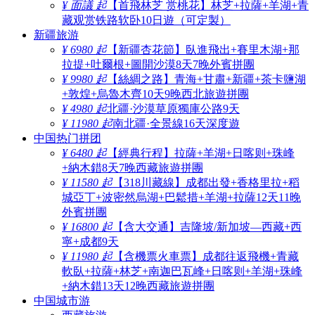
¥ 面議 起
【首飛林芝 赏桃花】林芝+拉薩+羊湖+青
藏观赏铁路软卧10日遊（可定製）
新疆旅游
¥ 6980 起
【新疆杏花節】臥進飛出+賽里木湖+那
拉提+吐爾根+圖開沙漠8天7晚外賓拼團
¥ 9980 起
【絲綢之路】青海+甘肅+新疆+茶卡鹽湖
+敦煌+烏魯木齊10天9晚西北旅遊拼團
¥ 4980 起
北疆·沙漠草原獨庫公路9天
¥ 11980 起
南北疆·全景線16天深度遊
中国热门拼团
¥ 6480 起
【經典行程】拉薩+羊湖+日喀则+珠峰
+納木錯8天7晚西藏旅遊拼團
¥ 11580 起
【318川藏線】成都出發+香格里拉+稻
城亞丁+波密然烏湖+巴鬆措+羊湖+拉薩12天11晚
外賓拼團
¥ 16800 起
【含大交通】吉隆坡/新加坡—西藏+西
寧+成都9天
¥ 11980 起
【含機票火車票】成都往返飛機+青藏
軟臥+拉薩+林芝+南迦巴瓦峰+日喀则+羊湖+珠峰
+納木錯13天12晚西藏旅遊拼團
中国城市游