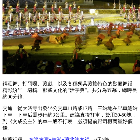
鍋莊舞、打阿嘎、藏戲，以及各種獨具藏族特色的歡慶舞蹈，
精彩紛呈，堪稱一部藏文化的“活字典”。共分為五幕，總時長
約90分鐘。
交通：從大昭寺出發坐公交車11路或17路，三站地在郵車總站
下車，下車后需步行約3公里。建議直接打車，費用30-50塊，
到《文成公主》的車一般不打表，必須提前跟司機商量好價
錢。
推薦行程：
布達拉宮+羊湖+藏北納木錯
6天5晚