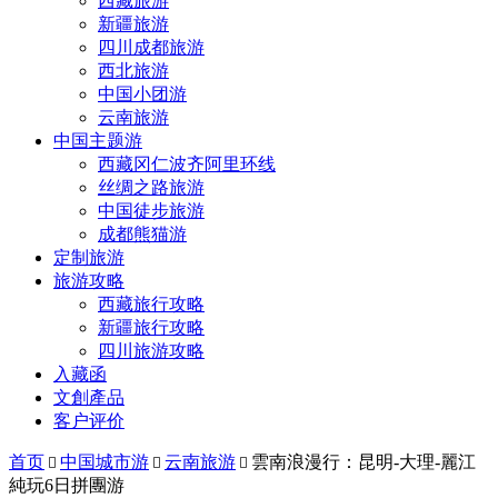
西藏旅游
新疆旅游
四川成都旅游
西北旅游
中国小团游
云南旅游
中国主题游
西藏冈仁波齐阿里环线
丝绸之路旅游
中国徒步旅游
成都熊猫游
定制旅游
旅游攻略
西藏旅行攻略
新疆旅行攻略
四川旅游攻略
入藏函
文創產品
客户评价
首页
中国城市游
云南旅游
雲南浪漫行：昆明-大理-麗江



純玩6日拼團游