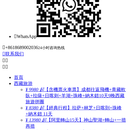

WhatsApp

+8618689002036
24小时咨询热线

联系我们




首頁
西藏旅游
¥ 9980 起
【含機票火車票】成都往返飛機+青藏軟
臥+拉薩+日喀则+羊湖+珠峰+納木錯10天9晚西藏
旅遊拼團
¥ 8380 起
【經典行程】拉萨+林芝+日喀則+珠峰
+納木錯 11天
¥ 13980 起
【阿里轉山15天】神山聖湖+轉山+一措
再措