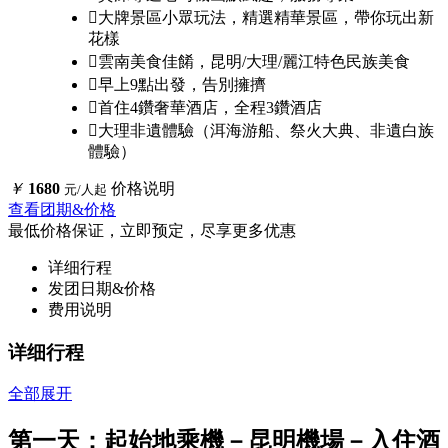

大牌景區小眾玩法，精選精華景區，帶你玩出新
花樣

雲南美食佳餚，昆明/大理/麗江特色民族美食

早上9點出發，告別擁擠

首住4鑽奢華酒店，全程3鑽酒店

大理非遺體驗（洱海游船、祭火大典、非遺白族
體驗）
￥
1680
价格说明
元/人起
查看团期&价格
最低价格保证，立即预定，尽享更多优惠
详细行程
发团日期&价格
费用说明
详细行程
全部展开
第一天：起始地乘機－昆明機場－入住酒