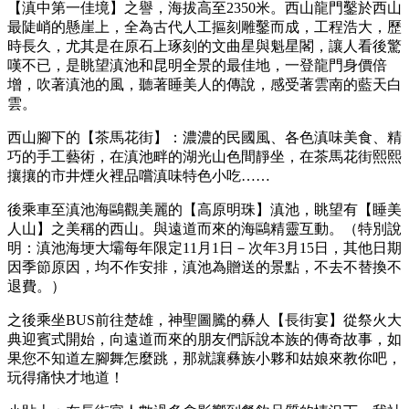
【滇中第一佳境】之譽，海拔高至2350米。西山龍門鑿於西山
最陡峭的懸崖上，全為古代人工摳刻雕鑿而成，工程浩大，歷
時長久，尤其是在原石上琢刻的文曲星與魁星閣，讓人看後驚
嘆不已，是眺望滇池和昆明全景的最佳地，一登龍門身價倍
增，吹著滇池的風，聽著睡美人的傳說，感受著雲南的藍天白
雲。
西山腳下的【茶馬花街】：濃濃的民國風、各色滇味美食、精
巧的手工藝術，在滇池畔的湖光山色間靜坐，在茶馬花街熙熙
攘攘的市井煙火裡品嚐滇味特色小吃……
後乘車至滇池海鷗觀美麗的【高原明珠】滇池，眺望有【睡美
人山】之美稱的西山。與遠道而來的海鷗精靈互動。（特別說
明：滇池海埂大壩每年限定11月1日－次年3月15日，其他日期
因季節原因，均不作安排，滇池為贈送的景點，不去不替換不
退費。）
之後乘坐BUS前往楚雄，神聖圖騰的彝人【長街宴】從祭火大
典迎賓式開始，向遠道而來的朋友們訴說本族的傳奇故事，如
果您不知道左腳舞怎麼跳，那就讓彝族小夥和姑娘來教你吧，
玩得痛快才地道！