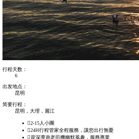
行程天数：
6
出发地点：
昆明
简要行程：
昆明，大理，麗江

2-15人小團

24H行程管家全程服務，讓您出行無憂

資深導遊老司機幽默風趣，服務專業