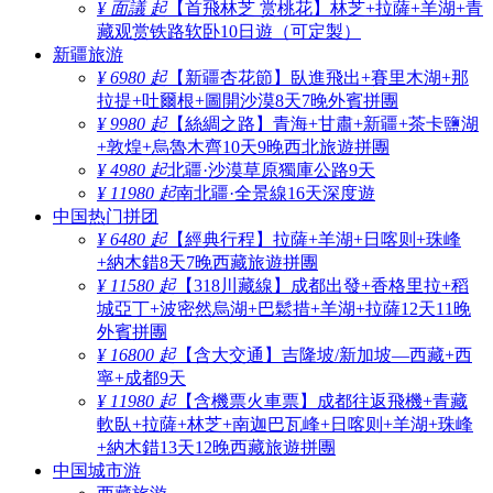
¥ 面議 起
【首飛林芝 赏桃花】林芝+拉薩+羊湖+青
藏观赏铁路软卧10日遊（可定製）
新疆旅游
¥ 6980 起
【新疆杏花節】臥進飛出+賽里木湖+那
拉提+吐爾根+圖開沙漠8天7晚外賓拼團
¥ 9980 起
【絲綢之路】青海+甘肅+新疆+茶卡鹽湖
+敦煌+烏魯木齊10天9晚西北旅遊拼團
¥ 4980 起
北疆·沙漠草原獨庫公路9天
¥ 11980 起
南北疆·全景線16天深度遊
中国热门拼团
¥ 6480 起
【經典行程】拉薩+羊湖+日喀则+珠峰
+納木錯8天7晚西藏旅遊拼團
¥ 11580 起
【318川藏線】成都出發+香格里拉+稻
城亞丁+波密然烏湖+巴鬆措+羊湖+拉薩12天11晚
外賓拼團
¥ 16800 起
【含大交通】吉隆坡/新加坡—西藏+西
寧+成都9天
¥ 11980 起
【含機票火車票】成都往返飛機+青藏
軟臥+拉薩+林芝+南迦巴瓦峰+日喀则+羊湖+珠峰
+納木錯13天12晚西藏旅遊拼團
中国城市游