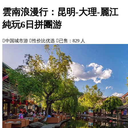
雲南浪漫行：昆明-大理-麗江
純玩6日拼團游

中国城市游

性价比优选

已售：829 人