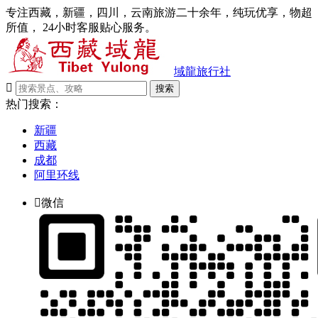
专注西藏，新疆，四川，云南旅游二十余年，纯玩优享，物超
所值， 24小时客服贴心服务。
域龍旅行社

搜索
热门搜索：
新疆
西藏
成都
阿里环线

微信