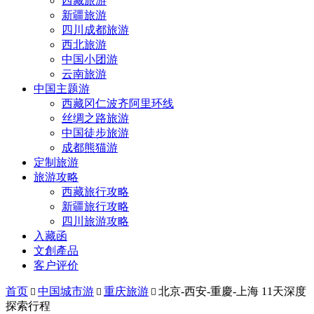
西藏旅游
新疆旅游
四川成都旅游
西北旅游
中国小团游
云南旅游
中国主题游
西藏冈仁波齐阿里环线
丝绸之路旅游
中国徒步旅游
成都熊猫游
定制旅游
旅游攻略
西藏旅行攻略
新疆旅行攻略
四川旅游攻略
入藏函
文創產品
客户评价
首页
中国城市游
重庆旅游
北京-西安-重慶-上海 11天深度



探索行程