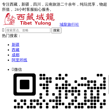
专注西藏，新疆，四川，云南旅游二十余年，纯玩优享，物超
所值， 24小时客服贴心服务。
域龍旅行社

搜索
热门搜索：
新疆
西藏
成都
阿里环线

微信