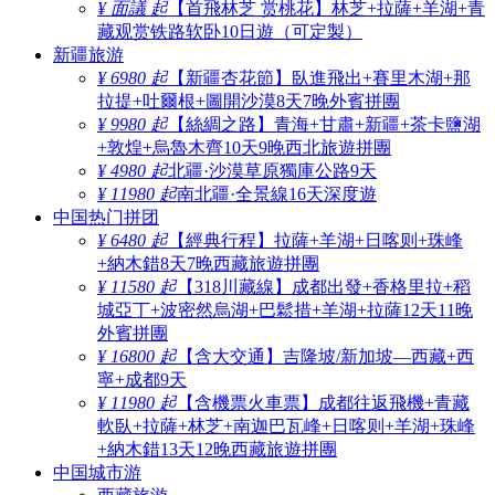
¥ 面議 起
【首飛林芝 赏桃花】林芝+拉薩+羊湖+青
藏观赏铁路软卧10日遊（可定製）
新疆旅游
¥ 6980 起
【新疆杏花節】臥進飛出+賽里木湖+那
拉提+吐爾根+圖開沙漠8天7晚外賓拼團
¥ 9980 起
【絲綢之路】青海+甘肅+新疆+茶卡鹽湖
+敦煌+烏魯木齊10天9晚西北旅遊拼團
¥ 4980 起
北疆·沙漠草原獨庫公路9天
¥ 11980 起
南北疆·全景線16天深度遊
中国热门拼团
¥ 6480 起
【經典行程】拉薩+羊湖+日喀则+珠峰
+納木錯8天7晚西藏旅遊拼團
¥ 11580 起
【318川藏線】成都出發+香格里拉+稻
城亞丁+波密然烏湖+巴鬆措+羊湖+拉薩12天11晚
外賓拼團
¥ 16800 起
【含大交通】吉隆坡/新加坡—西藏+西
寧+成都9天
¥ 11980 起
【含機票火車票】成都往返飛機+青藏
軟臥+拉薩+林芝+南迦巴瓦峰+日喀则+羊湖+珠峰
+納木錯13天12晚西藏旅遊拼團
中国城市游