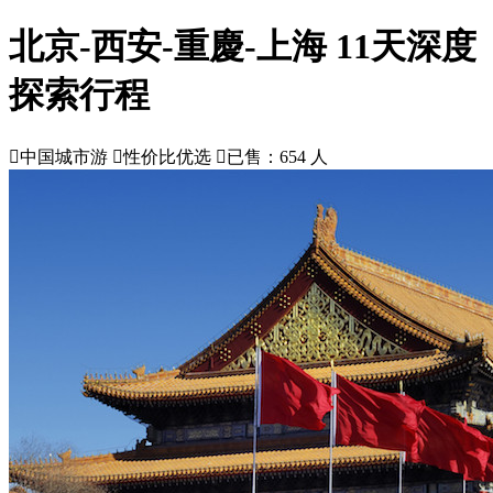
北京-西安-重慶-上海 11天深度
探索行程

中国城市游

性价比优选

已售：654 人