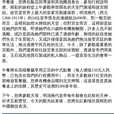
早餐後，您將在飯店與導遊和其他團員會合，參加行程說明
會。精彩的旅程從上午參觀舉世聞名的天安門廣場和故宮開
始。故宮是世界上最大的皇家宮殿建築群，明清兩代（西元
1368-1911年）的24位皇帝曾在此連續統治490年。對一般百姓
而言，這裡宛如燈火輝煌的天堂；但對宮女而言，這裡卻是奴
役她們的牢籠。即便她們在25歲時有機會離開，許多人也不願
逃離。或許是因為她們那時已過了適婚年齡，無情的奴役使她
們失去了生育能力；又或許僅僅是因為她們無法接受宮廷的奢
華生活，無法適應平民百姓的生活。今天，除了參觀最重要的
宮殿外，我們還將前往故宮東北部的珍寶館，透過皇帝們用黃
金、玉石或其他寶石製成的私人飾品，一窺皇室生活的奢華一
面。
午餐將在高檔餐廳享用正宗的中式點餐（每人價值150元人民
幣，已包含在我們的行程費用中），而非大多數旅行社安排的
那種遊客餐廳。您將有機會品嚐到北京烤鴨，這道菜曾是貴族
餐桌上的佳餚，其歷史可追溯到300多年前。
下午，您將參觀天壇，明清兩代皇帝每年都會在此祭祀天神，
祈求五穀豐登。今天的觀光結束後，您將在紅劇場欣賞精彩的
中國雜技表演。