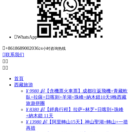

WhatsApp

+8618689002036
24小时咨询热线

联系我们




首頁
西藏旅游
¥ 9980 起
【含機票火車票】成都往返飛機+青藏軟
臥+拉薩+日喀则+羊湖+珠峰+納木錯10天9晚西藏
旅遊拼團
¥ 8380 起
【經典行程】拉萨+林芝+日喀則+珠峰
+納木錯 11天
¥ 13980 起
【阿里轉山15天】神山聖湖+轉山+一措
再措