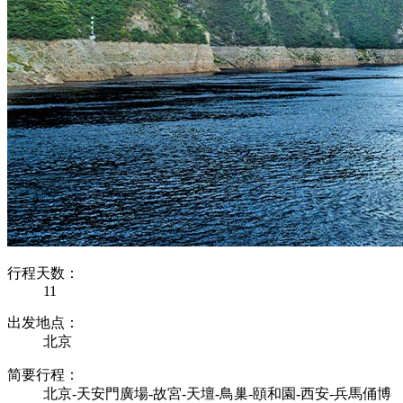
行程天数：
11
出发地点：
北京
简要行程：
北京-天安門廣場-故宮-天壇-鳥巢-頤和園-西安-兵馬俑博