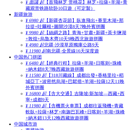
¥ 面議 起
【首飛林芝 赏桃花】林芝+拉薩+羊湖+青
藏观赏铁路软卧10日遊（可定製）
新疆旅游
¥ 6980 起
【新疆杏花節】臥進飛出+賽里木湖+那
拉提+吐爾根+圖開沙漠8天7晚外賓拼團
¥ 9980 起
【絲綢之路】青海+甘肅+新疆+茶卡鹽湖
+敦煌+烏魯木齊10天9晚西北旅遊拼團
¥ 4980 起
北疆·沙漠草原獨庫公路9天
¥ 11980 起
南北疆·全景線16天深度遊
中国热门拼团
¥ 6480 起
【經典行程】拉薩+羊湖+日喀则+珠峰
+納木錯8天7晚西藏旅遊拼團
¥ 11580 起
【318川藏線】成都出發+香格里拉+稻
城亞丁+波密然烏湖+巴鬆措+羊湖+拉薩12天11晚
外賓拼團
¥ 16800 起
【含大交通】吉隆坡/新加坡—西藏+西
寧+成都9天
¥ 11980 起
【含機票火車票】成都往返飛機+青藏
軟臥+拉薩+林芝+南迦巴瓦峰+日喀则+羊湖+珠峰
+納木錯13天12晚西藏旅遊拼團
中国城市游