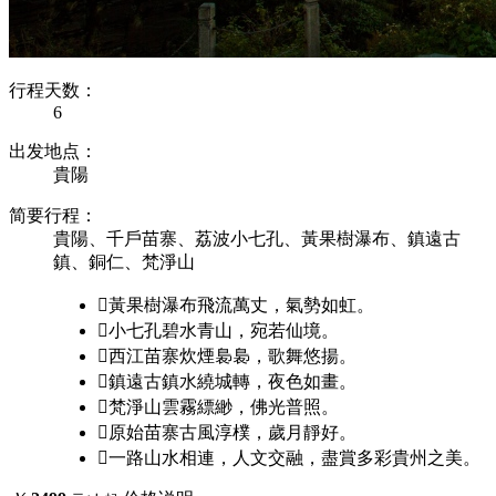
行程天数：
6
出发地点：
貴陽
简要行程：
貴陽、千戶苗寨、荔波小七孔、黃果樹瀑布、鎮遠古
鎮、銅仁、梵淨山

黃果樹瀑布飛流萬丈，氣勢如虹。

小七孔碧水青山，宛若仙境。

西江苗寨炊煙裊裊，歌舞悠揚。

鎮遠古鎮水繞城轉，夜色如畫。

梵淨山雲霧縹緲，佛光普照。

原始苗寨古風淳樸，歲月靜好。

一路山水相連，人文交融，盡賞多彩貴州之美。