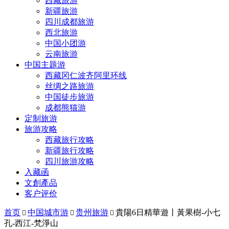
西藏旅游
新疆旅游
四川成都旅游
西北旅游
中国小团游
云南旅游
中国主题游
西藏冈仁波齐阿里环线
丝绸之路旅游
中国徒步旅游
成都熊猫游
定制旅游
旅游攻略
西藏旅行攻略
新疆旅行攻略
四川旅游攻略
入藏函
文創產品
客户评价
首页
中国城市游
贵州旅游
貴陽6日精華遊丨黃果樹-小七



孔-西江-梵淨山