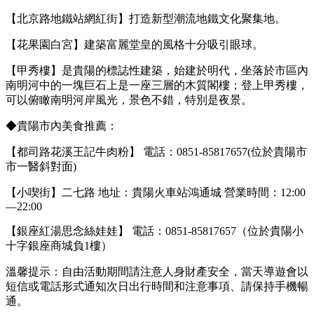
【北京路地鐵站網紅街】打造新型潮流地鐵文化聚集地。
【花果園白宮】建築富麗堂皇的風格十分吸引眼球。
【甲秀樓】是貴陽的標誌性建築，始建於明代，坐落於市區內
南明河中的一塊巨石上是一座三層的木質閣樓；登上甲秀樓，
可以俯瞰南明河岸風光，景色不錯，特別是夜景。
◆貴陽市內美食推薦：
【都司路花溪王記牛肉粉】 電話：0851-85817657(位於貴陽市
市一醫斜對面)
【小喫街】二七路 地址：貴陽火車站鴻通城 營業時間：12:00
—22:00
【銀座紅湯思念絲娃娃】 電話：0851-85817657（位於貴陽小
十字銀座商城負1樓）
溫馨提示：自由活動期間請注意人身財產安全，當天導遊會以
短信或電話形式通知次日出行時間和注意事項、請保持手機暢
通。