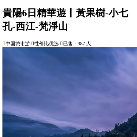
貴陽6日精華遊丨黃果樹-小七
孔-西江-梵淨山

中国城市游

性价比优选

已售：987 人