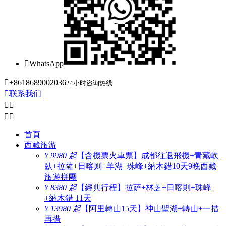

WhatsApp

+8618689002036
24小时咨询热线

联系我们




首頁
西藏旅游
¥ 9980 起
【含機票火車票】成都往返飛機+青藏軟
臥+拉薩+日喀则+羊湖+珠峰+納木錯10天9晚西藏
旅遊拼團
¥ 8380 起
【經典行程】拉萨+林芝+日喀則+珠峰
+納木錯 11天
¥ 13980 起
【阿里轉山15天】神山聖湖+轉山+一措
再措