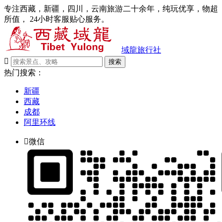
专注西藏，新疆，四川，云南旅游二十余年，纯玩优享，物超
所值， 24小时客服贴心服务。
域龍旅行社

搜索
热门搜索：
新疆
西藏
成都
阿里环线

微信