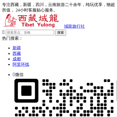
专注西藏，新疆，四川，云南旅游二十余年，纯玩优享，物超
所值， 24小时客服贴心服务。
域龍旅行社

搜索
热门搜索：
新疆
西藏
成都
阿里环线

微信