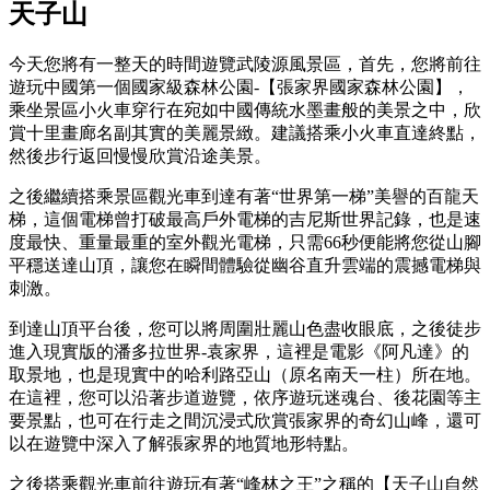
天子山
今天您將有一整天的時間遊覽武陵源風景區，首先，您將前往
遊玩中國第一個國家級森林公園-【張家界國家森林公園】，
乘坐景區小火車穿行在宛如中國傳統水墨畫般的美景之中，欣
賞十里畫廊名副其實的美麗景緻。建議搭乘小火車​​直達終點，
然後步行返回慢慢欣賞沿途美景。
之後繼續搭乘景區觀光車到達有著“世界第一梯”美譽的百龍天
梯，這個電梯曾打破最高戶外電梯的吉尼斯世界記錄，也是速
度最快、重量最重的室外觀光電梯，只需66秒便能將您從山腳
平穩送達山頂，讓您在瞬間體驗從幽谷直升雲端的震撼電梯與
刺激。
到達山頂平台後，您可以將周圍壯麗山色盡收眼底，之後徒步
進入現實版的潘多拉世界-袁家界，這裡是電影《阿凡達》的
取景地，也是現實中的哈利路亞山（原名南天一柱）所在地。
在這裡，您可以沿著步道遊覽，依序遊玩迷魂台、後花園等主
要景點，也可在行走之間沉浸式欣賞張家界的奇幻山峰，還可
以在遊覽中深入了解張家界的地質地形特點。
之後搭乘觀光車前往遊玩有著“峰林之王”之稱的【天子山自然