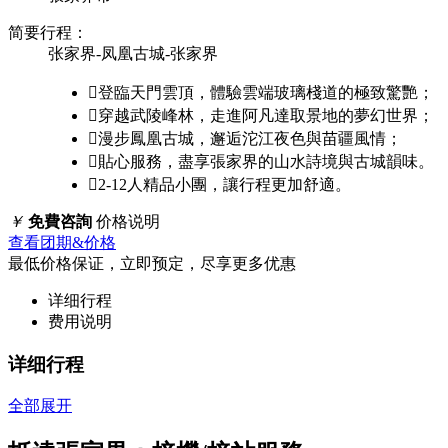
简要行程：
张家界-凤凰古城-张家界

登臨天門雲頂，體驗雲端玻璃棧道的極致驚艷；

穿越武陵峰林，走進阿凡達取景地的夢幻世界；

漫步鳳凰古城，邂逅沱江夜色與苗疆風情；

貼心服務，盡享張家界的山水詩境與古城韻味。

2-12人精品小團，讓行程更加舒適。
￥
免費咨詢
价格说明
查看团期&价格
最低价格保证，立即预定，尽享更多优惠
详细行程
费用说明
详细行程
全部展开