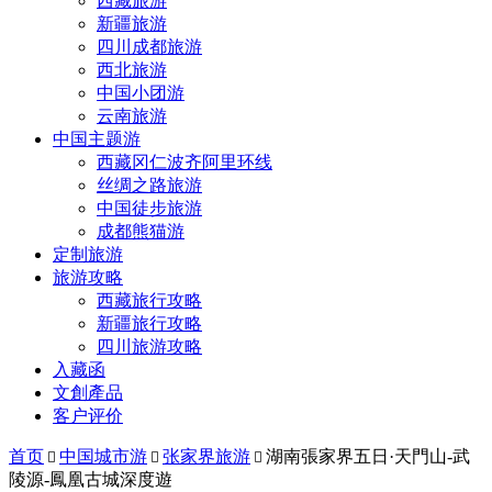
西藏旅游
新疆旅游
四川成都旅游
西北旅游
中国小团游
云南旅游
中国主题游
西藏冈仁波齐阿里环线
丝绸之路旅游
中国徒步旅游
成都熊猫游
定制旅游
旅游攻略
西藏旅行攻略
新疆旅行攻略
四川旅游攻略
入藏函
文創產品
客户评价
首页
中国城市游
张家界旅游
湖南張家界五日·天門山-武



陵源-鳳凰古城深度遊