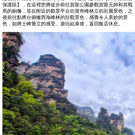
保護區】，在這裡您將徒步前往賀龍公園參觀賀龍元帥和其戰
馬的銅像，並在附近的觀景平台欣賞奇峰林立的壯麗景色，之
後前往點將台俯瞰西海峰林的壯觀景色，感覺令人美妙的景
色，如將士峰聳立的感受。遊玩結束後，返回飯店休息。