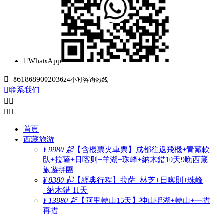

WhatsApp

+8618689002036
24小时咨询热线

联系我们




首頁
西藏旅游
¥ 9980 起
【含機票火車票】成都往返飛機+青藏軟
臥+拉薩+日喀则+羊湖+珠峰+納木錯10天9晚西藏
旅遊拼團
¥ 8380 起
【經典行程】拉萨+林芝+日喀則+珠峰
+納木錯 11天
¥ 13980 起
【阿里轉山15天】神山聖湖+轉山+一措
再措