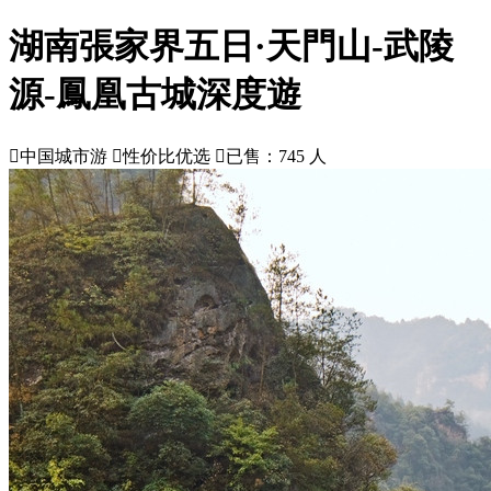
湖南張家界五日·天門山-武陵
源-鳳凰古城深度遊

中国城市游

性价比优选

已售：745 人