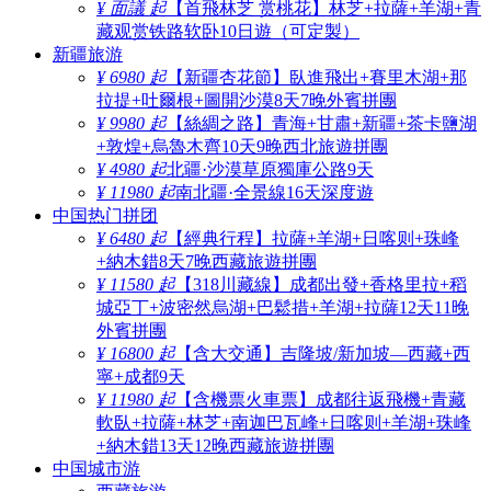
¥ 面議 起
【首飛林芝 赏桃花】林芝+拉薩+羊湖+青
藏观赏铁路软卧10日遊（可定製）
新疆旅游
¥ 6980 起
【新疆杏花節】臥進飛出+賽里木湖+那
拉提+吐爾根+圖開沙漠8天7晚外賓拼團
¥ 9980 起
【絲綢之路】青海+甘肅+新疆+茶卡鹽湖
+敦煌+烏魯木齊10天9晚西北旅遊拼團
¥ 4980 起
北疆·沙漠草原獨庫公路9天
¥ 11980 起
南北疆·全景線16天深度遊
中国热门拼团
¥ 6480 起
【經典行程】拉薩+羊湖+日喀则+珠峰
+納木錯8天7晚西藏旅遊拼團
¥ 11580 起
【318川藏線】成都出發+香格里拉+稻
城亞丁+波密然烏湖+巴鬆措+羊湖+拉薩12天11晚
外賓拼團
¥ 16800 起
【含大交通】吉隆坡/新加坡—西藏+西
寧+成都9天
¥ 11980 起
【含機票火車票】成都往返飛機+青藏
軟臥+拉薩+林芝+南迦巴瓦峰+日喀则+羊湖+珠峰
+納木錯13天12晚西藏旅遊拼團
中国城市游