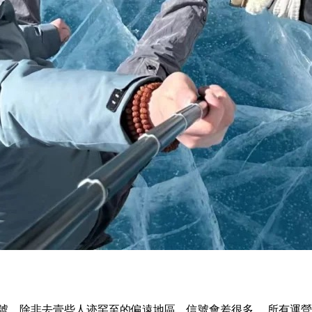
號，除非去壹些人迹罕至的偏遠地區，信號會差很多。 所有運營商