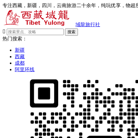
专注西藏，新疆，四川，云南旅游二十余年，纯玩优享，物超所
域龍旅行社

搜索
热门搜索：
新疆
西藏
成都
阿里环线