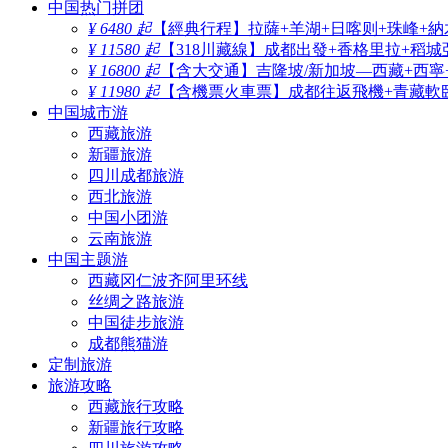
中国热门拼团
¥ 6480 起
【經典行程】拉薩+羊湖+日喀则+珠峰+納
¥ 11580 起
【318川藏線】成都出發+香格里拉+稻城
¥ 16800 起
【含大交通】吉隆坡/新加坡—西藏+西寧
¥ 11980 起
【含機票火車票】成都往返飛機+青藏軟臥
中国城市游
西藏旅游
新疆旅游
四川成都旅游
西北旅游
中国小团游
云南旅游
中国主题游
西藏冈仁波齐阿里环线
丝绸之路旅游
中国徒步旅游
成都熊猫游
定制旅游
旅游攻略
西藏旅行攻略
新疆旅行攻略