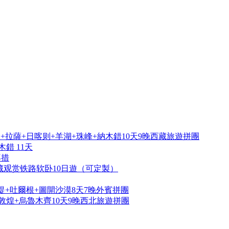
拉薩+日喀则+羊湖+珠峰+納木錯10天9晚西藏旅遊拼團
錯 11天
再措
藏观赏铁路软卧10日遊（可定製）
提+吐爾根+圖開沙漠8天7晚外賓拼團
敦煌+烏魯木齊10天9晚西北旅遊拼團