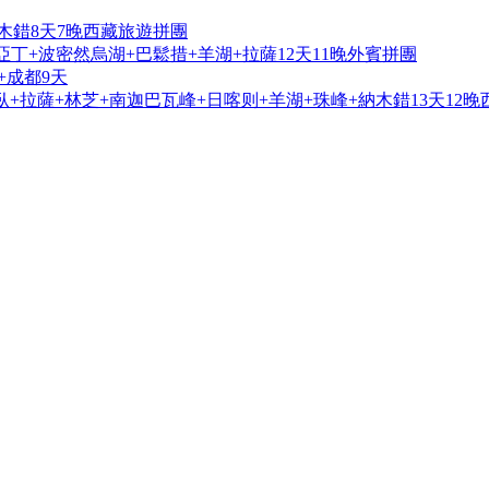
木錯8天7晚西藏旅遊拼團
亞丁+波密然烏湖+巴鬆措+羊湖+拉薩12天11晚外賓拼團
+成都9天
+拉薩+林芝+南迦巴瓦峰+日喀则+羊湖+珠峰+納木錯13天12