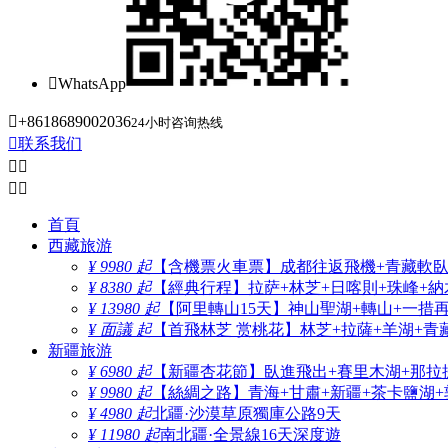

WhatsApp

+8618689002036
24小时咨询热线

联系我们




首頁
西藏旅游
¥ 9980 起
【含機票火車票】成都往返飛機+青藏軟臥+
¥ 8380 起
【經典行程】拉萨+林芝+日喀則+珠峰+納木
¥ 13980 起
【阿里轉山15天】神山聖湖+轉山+一措
¥ 面議 起
【首飛林芝 赏桃花】林芝+拉薩+羊湖+青
新疆旅游
¥ 6980 起
【新疆杏花節】臥進飛出+賽里木湖+那拉
¥ 9980 起
【絲綢之路】青海+甘肅+新疆+茶卡鹽湖+
¥ 4980 起
北疆·沙漠草原獨庫公路9天
¥ 11980 起
南北疆·全景線16天深度遊