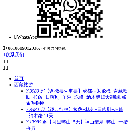

WhatsApp

+8618689002036
24小时咨询热线

联系我们




首頁
西藏旅游
¥ 9980 起
【含機票火車票】成都往返飛機+青藏軟
臥+拉薩+日喀则+羊湖+珠峰+納木錯10天9晚西藏
旅遊拼團
¥ 8380 起
【經典行程】拉萨+林芝+日喀則+珠峰
+納木錯 11天
¥ 13980 起
【阿里轉山15天】神山聖湖+轉山+一措
再措