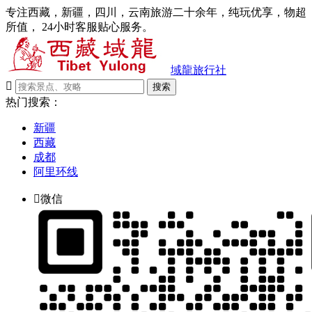
专注西藏，新疆，四川，云南旅游二十余年，纯玩优享，物超
所值， 24小时客服贴心服务。
域龍旅行社

搜索
热门搜索：
新疆
西藏
成都
阿里环线

微信