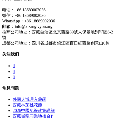
电话：+86 18689002036
微信：+86 18689002036
WhatsApp：+86 18689002036
邮箱：info@xizanglvyou.org
拉萨公司地址：西藏自治區北京西路89號人保基地別墅區6-2
號
成都公司地址：四川省成都市錦江區百日紅西路創意山6栋
关注我们



常見問題
外國人辦理入藏函
西藏林芝桃花節
2026中國免簽政策詳解
西藏域龍同業地接合作