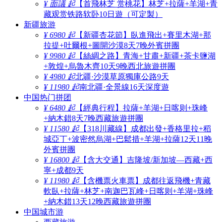
¥ 面議 起
【首飛林芝 赏桃花】林芝+拉薩+羊湖+青
藏观赏铁路软卧10日遊（可定製）
新疆旅游
¥ 6980 起
【新疆杏花節】臥進飛出+賽里木湖+那
拉提+吐爾根+圖開沙漠8天7晚外賓拼團
¥ 9980 起
【絲綢之路】青海+甘肅+新疆+茶卡鹽湖
+敦煌+烏魯木齊10天9晚西北旅遊拼團
¥ 4980 起
北疆·沙漠草原獨庫公路9天
¥ 11980 起
南北疆·全景線16天深度遊
中国热门拼团
¥ 6480 起
【經典行程】拉薩+羊湖+日喀则+珠峰
+納木錯8天7晚西藏旅遊拼團
¥ 11580 起
【318川藏線】成都出發+香格里拉+稻
城亞丁+波密然烏湖+巴鬆措+羊湖+拉薩12天11晚
外賓拼團
¥ 16800 起
【含大交通】吉隆坡/新加坡—西藏+西
寧+成都9天
¥ 11980 起
【含機票火車票】成都往返飛機+青藏
軟臥+拉薩+林芝+南迦巴瓦峰+日喀则+羊湖+珠峰
+納木錯13天12晚西藏旅遊拼團
中国城市游