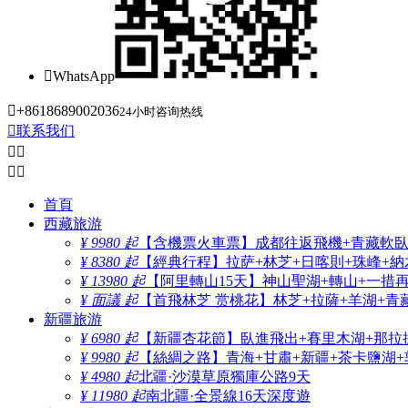

WhatsApp

+8618689002036
24小时咨询热线

联系我们




首頁
西藏旅游
¥ 9980 起
【含機票火車票】成都往返飛機+青藏軟臥+
¥ 8380 起
【經典行程】拉萨+林芝+日喀則+珠峰+納木
¥ 13980 起
【阿里轉山15天】神山聖湖+轉山+一措
¥ 面議 起
【首飛林芝 赏桃花】林芝+拉薩+羊湖+青
新疆旅游
¥ 6980 起
【新疆杏花節】臥進飛出+賽里木湖+那拉
¥ 9980 起
【絲綢之路】青海+甘肅+新疆+茶卡鹽湖+
¥ 4980 起
北疆·沙漠草原獨庫公路9天
¥ 11980 起
南北疆·全景線16天深度遊