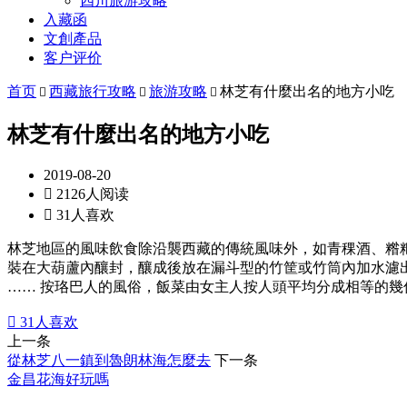
四川旅游攻略
入藏函
文創產品
客户评价
首页
西藏旅行攻略
旅游攻略
林芝有什麼出名的地方小吃



林芝有什麼出名的地方小吃
2019-08-20

2126人阅读

31人喜欢
林芝地區的風味飲食除沿襲西藏的傳統風味外，如青稞酒、糌
裝在大葫蘆內釀封，釀成後放在漏斗型的竹筐或竹筒內加水濾
…… 按珞巴人的風俗，飯菜由女主人按人頭平均分成相等的

31
人喜欢
上一条
從林芝八一鎮到魯朗林海怎麼去
下一条
金昌花海好玩嗎