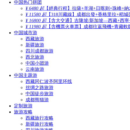
中国热门拼团
¥ 6480 起
【經典行程】拉薩+羊湖+日喀则+珠峰+納
¥ 11580 起
【318川藏線】成都出發+香格里拉+稻城
¥ 16800 起
【含大交通】吉隆坡/新加坡—西藏+西寧
¥ 11980 起
【含機票火車票】成都往返飛機+青藏軟臥
中国城市游
西藏旅游
新疆旅游
四川成都旅游
西北旅游
中国小团游
云南旅游
中国主题游
西藏冈仁波齐阿里环线
丝绸之路旅游
中国徒步旅游
成都熊猫游
定制旅游
旅游攻略
西藏旅行攻略
新疆旅行攻略