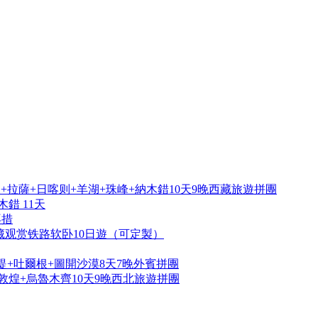
拉薩+日喀则+羊湖+珠峰+納木錯10天9晚西藏旅遊拼團
錯 11天
再措
藏观赏铁路软卧10日遊（可定製）
提+吐爾根+圖開沙漠8天7晚外賓拼團
敦煌+烏魯木齊10天9晚西北旅遊拼團