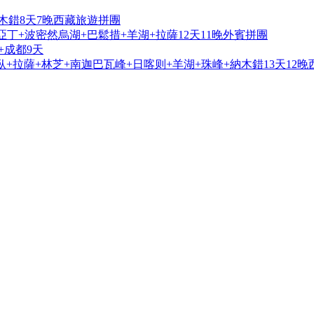
木錯8天7晚西藏旅遊拼團
亞丁+波密然烏湖+巴鬆措+羊湖+拉薩12天11晚外賓拼團
+成都9天
+拉薩+林芝+南迦巴瓦峰+日喀则+羊湖+珠峰+納木錯13天12