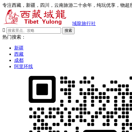
专注西藏，新疆，四川，云南旅游二十余年，纯玩优享，物超所
域龍旅行社

搜索
热门搜索：
新疆
西藏
成都
阿里环线