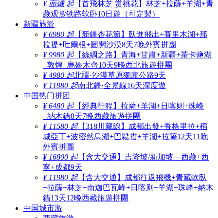
¥ 面議 起
【首飛林芝 赏桃花】林芝+拉薩+羊湖+青
藏观赏铁路软卧10日遊（可定製）
新疆旅游
¥ 6980 起
【新疆杏花節】臥進飛出+賽里木湖+那
拉提+吐爾根+圖開沙漠8天7晚外賓拼團
¥ 9980 起
【絲綢之路】青海+甘肅+新疆+茶卡鹽湖
+敦煌+烏魯木齊10天9晚西北旅遊拼團
¥ 4980 起
北疆·沙漠草原獨庫公路9天
¥ 11980 起
南北疆·全景線16天深度遊
中国热门拼团
¥ 6480 起
【經典行程】拉薩+羊湖+日喀则+珠峰
+納木錯8天7晚西藏旅遊拼團
¥ 11580 起
【318川藏線】成都出發+香格里拉+稻
城亞丁+波密然烏湖+巴鬆措+羊湖+拉薩12天11晚
外賓拼團
¥ 16800 起
【含大交通】吉隆坡/新加坡—西藏+西
寧+成都9天
¥ 11980 起
【含大交通】成都往返飛機+青藏軟臥
+拉薩+林芝+南迦巴瓦峰+日喀则+羊湖+珠峰+納木
錯13天12晚西藏旅遊拼團
中国城市游