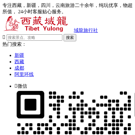
专注西藏，新疆，四川，云南旅游二十余年，纯玩优享，物超
所值， 24小时客服贴心服务。
域龍旅行社

搜索
热门搜索：
新疆
西藏
成都
阿里环线

微信