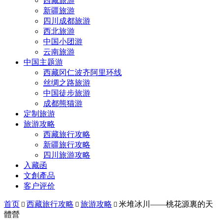
西藏旅游
新疆旅游
四川成都旅游
西北旅游
中国小团游
云南旅游
中国主题游
西藏冈仁波齐阿里环线
丝绸之路旅游
中国徒步旅游
成都熊猫游
定制旅游
旅游攻略
西藏旅行攻略
新疆旅行攻略
四川旅游攻略
入藏函
文創產品
客户评价
首页
西藏旅行攻略
旅游攻略
米堆冰川——桃花源裏的天



體營