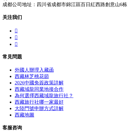
成都公司地址：四川省成都市錦江區百日紅西路創意山6栋
关注我们



常見問題
外國人辦理入藏函
西藏林芝桃花節
2026中國免簽政策詳解
西藏域龍同業地接合作
為何選擇西藏域龍旅行社？
西藏旅行社哪一家最好
大陸門號申辦方式詳解
西藏地圖
客服咨询