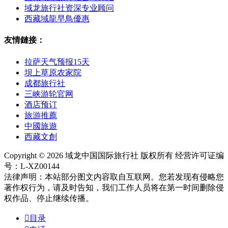
域龙旅行社资深专业顾问
西藏域龍早鳥優惠
友情鏈接：
拉萨天气预报15天
坝上草原农家院
成都旅行社
三峡游轮官网
酒店预订
旅游推薦
中國旅遊
西藏文創
Copyright © 2026 域龙中国国际旅行社 版权所有 经营许可证编
号：L-XZ00144
法律声明：本站部分图文内容取自互联网。您若发现有侵略您
著作权行为，请及时告知，我们工作人员将在第一时间删除侵
权作品、停止继续传播。

目录