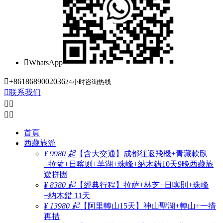

WhatsApp

+8618689002036
24小时咨询热线

联系我们




首頁
西藏旅游
¥ 9980 起
【含大交通】成都往返飛機+青藏軟臥
+拉薩+日喀则+羊湖+珠峰+納木錯10天9晚西藏旅
遊拼團
¥ 8380 起
【經典行程】拉萨+林芝+日喀則+珠峰
+納木錯 11天
¥ 13980 起
【阿里轉山15天】神山聖湖+轉山+一措
再措