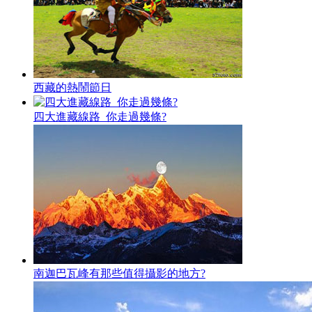
西藏的熱鬧節日
四大進藏線路 你走過幾條?
南迦巴瓦峰有那些值得攝影的地方?