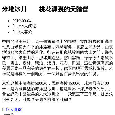
米堆冰川——桃花源裏的天體營
2019-09-04

1359人阅读

13人喜欢
中國的最美冰川，這一個雪藏深山的精靈；零距離觸摸那高達
七八百米從天而下的冰瀑布，氣勢宏偉，實屬世間少見，由衷
地讚歎著大自然的造化。行進在那巍峨峻峭的大山之間，那鬼
斧神工、潑墨山水，那冰川絕壁、雪山雲霧，每每令人驚歎不
已！雪山、森林、湖泊、溪流、花海、田園，這些青藏高原的
美麗元素一旦完美的結合在一起，你不由得不震撼和陶醉。米
堆就是這樣的一個地方，一個只會在夢裏出現的仙境。
米堆冰川主峰海拔6800米，雪線海拔4600米，末端只有2400
米，是西藏典型的海洋型冰川，也是世界上海拔最低的冰川。
曾被評為中國最美的六大冰川之一。飛流直下三千尺，疑是銀
河落九天。壯觀？美麗？雄渾？壯闊？

13
人喜欢
上一条