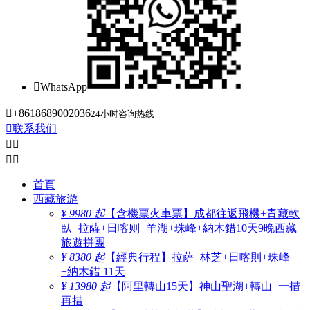

WhatsApp

+8618689002036
24小时咨询热线

联系我们




首頁
西藏旅游
¥ 9980 起
【含機票火車票】成都往返飛機+青藏軟
臥+拉薩+日喀则+羊湖+珠峰+納木錯10天9晚西藏
旅遊拼團
¥ 8380 起
【經典行程】拉萨+林芝+日喀則+珠峰
+納木錯 11天
¥ 13980 起
【阿里轉山15天】神山聖湖+轉山+一措
再措