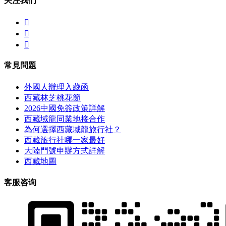
关注我们



常見問題
外國人辦理入藏函
西藏林芝桃花節
2026中國免簽政策詳解
西藏域龍同業地接合作
為何選擇西藏域龍旅行社？
西藏旅行社哪一家最好
大陸門號申辦方式詳解
西藏地圖
客服咨询