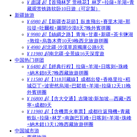
¥ 面議 起
【首飛林芝 赏桃花】林芝+拉薩+羊湖+青
藏观赏铁路软卧10日遊（可定製）
新疆旅游
¥ 6980 起
【新疆杏花節】臥進飛出+賽里木湖+那
拉提+吐爾根+圖開沙漠8天7晚外賓拼團
¥ 9980 起
【絲綢之路】青海+甘肅+新疆+茶卡鹽湖
+敦煌+烏魯木齊10天9晚西北旅遊拼團
¥ 4980 起
北疆·沙漠草原獨庫公路9天
¥ 11980 起
南北疆·全景線16天深度遊
中国热门拼团
¥ 6480 起
【經典行程】拉薩+羊湖+日喀则+珠峰
+納木錯8天7晚西藏旅遊拼團
¥ 11580 起
【318川藏線】成都出發+香格里拉+稻
城亞丁+波密然烏湖+巴鬆措+羊湖+拉薩12天11晚
外賓拼團
¥ 16800 起
【含大交通】吉隆坡/新加坡—西藏+西
寧+成都9天
¥ 11980 起
【含機票火車票】成都往返飛機+青藏
軟臥+拉薩+林芝+南迦巴瓦峰+日喀则+羊湖+珠峰
+納木錯13天12晚西藏旅遊拼團
中国城市游