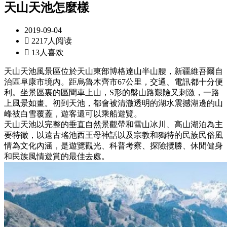
天山天池怎麼樣
2019-09-04

2217人阅读

13人喜欢
天山天池風景區位於天山東部博格達山半山腰，新疆維吾爾自
治區阜康市境內。距烏魯木齊市67公里，交通、電訊都十分便
利。坐景區裏的區間車上山，S形的盤山路艱險又刺激，一路
上風景如畫。初到天池，都會被清澈透明的湖水震撼湖邊的山
峰被白雪覆蓋，遊客還可以乘船遊覽。
天山天池以完整的垂直自然景觀帶和雪山冰川、高山湖泊為主
要特徵，以遠古瑤池西王母神話以及宗教和獨特的民族民俗風
情為文化內涵，是遊覽觀光、科普考察、探險攬勝、休閒健身
和民族風情遊賞的最佳去處。