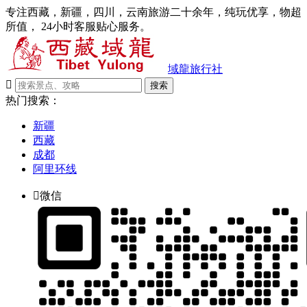
专注西藏，新疆，四川，云南旅游二十余年，纯玩优享，物超
所值， 24小时客服贴心服务。
域龍旅行社

搜索
热门搜索：
新疆
西藏
成都
阿里环线

微信