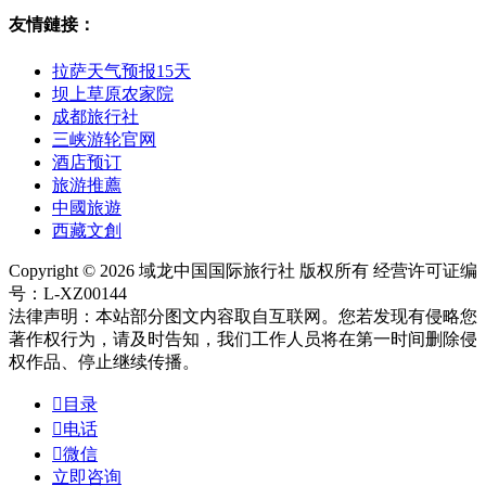
友情鏈接：
拉萨天气预报15天
坝上草原农家院
成都旅行社
三峡游轮官网
酒店预订
旅游推薦
中國旅遊
西藏文創
Copyright © 2026 域龙中国国际旅行社 版权所有 经营许可证编
号：L-XZ00144
法律声明：本站部分图文内容取自互联网。您若发现有侵略您
著作权行为，请及时告知，我们工作人员将在第一时间删除侵
权作品、停止继续传播。

目录

电话

微信
立即咨询