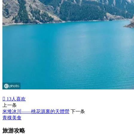

13
人喜欢
上一条
米堆冰川——桃花源裏的天體營
下一条
青稞美食
旅游攻略