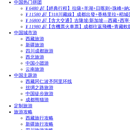
中国热门拼团
¥ 6480 起
【經典行程】拉薩+羊湖+日喀则+珠峰+納
¥ 11580 起
【318川藏線】成都出發+香格里拉+稻城
¥ 16800 起
【含大交通】吉隆坡/新加坡—西藏+西寧
¥ 11980 起
【含機票火車票】成都往返飛機+青藏軟臥
中国城市游
西藏旅游
新疆旅游
四川成都旅游
西北旅游
中国小团游
云南旅游
中国主题游
西藏冈仁波齐阿里环线
丝绸之路旅游
中国徒步旅游
成都熊猫游
定制旅游
旅游攻略
西藏旅行攻略
新疆旅行攻略