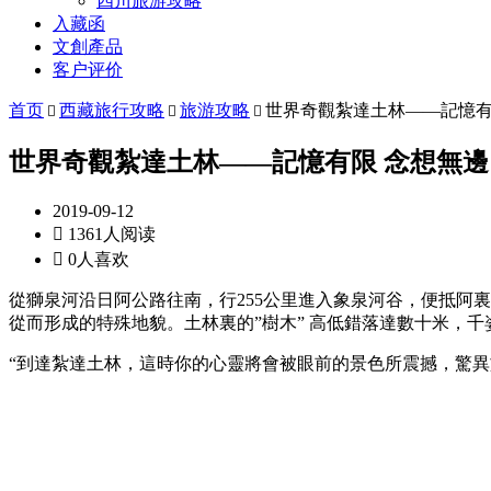
四川旅游攻略
入藏函
文創產品
客户评价
首页
西藏旅行攻略
旅游攻略
世界奇觀紮達土林——記憶有



世界奇觀紮達土林——記憶有限 念想無邊
2019-09-12

1361人阅读

0人喜欢
從獅泉河沿日阿公路往南，行255公里進入象泉河谷，便抵阿
從而形成的特殊地貌。土林裏的”樹木” 高低錯落達數十米，
“到達紮達土林，這時你的心靈將會被眼前的景色所震撼，驚