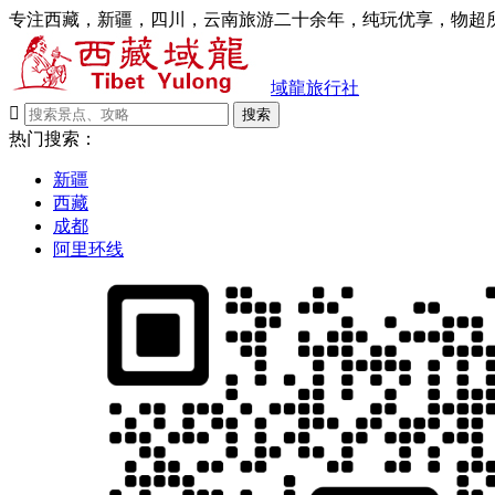
专注西藏，新疆，四川，云南旅游二十余年，纯玩优享，物超所
域龍旅行社

搜索
热门搜索：
新疆
西藏
成都
阿里环线