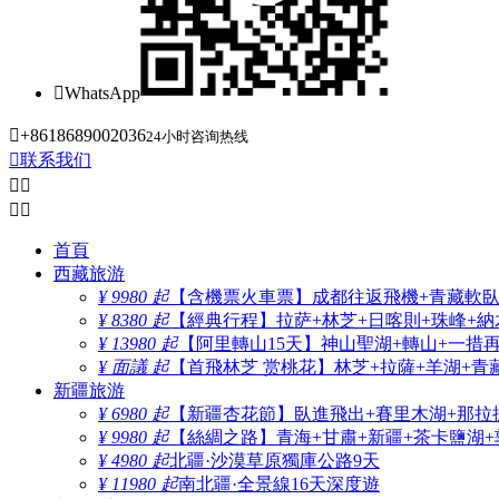

WhatsApp

+8618689002036
24小时咨询热线

联系我们




首頁
西藏旅游
¥ 9980 起
【含機票火車票】成都往返飛機+青藏軟臥+
¥ 8380 起
【經典行程】拉萨+林芝+日喀則+珠峰+納木
¥ 13980 起
【阿里轉山15天】神山聖湖+轉山+一措
¥ 面議 起
【首飛林芝 赏桃花】林芝+拉薩+羊湖+青
新疆旅游
¥ 6980 起
【新疆杏花節】臥進飛出+賽里木湖+那拉
¥ 9980 起
【絲綢之路】青海+甘肅+新疆+茶卡鹽湖+
¥ 4980 起
北疆·沙漠草原獨庫公路9天
¥ 11980 起
南北疆·全景線16天深度遊