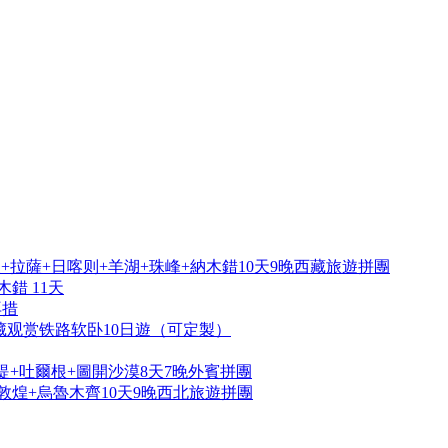
拉薩+日喀则+羊湖+珠峰+納木錯10天9晚西藏旅遊拼團
錯 11天
再措
藏观赏铁路软卧10日遊（可定製）
提+吐爾根+圖開沙漠8天7晚外賓拼團
敦煌+烏魯木齊10天9晚西北旅遊拼團