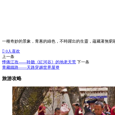
一種奇妙的景象，青蔥的綠色，不時躍出的生靈，蘊藏著無窮

0
人喜欢
上一条
悸痛江孜——聆聽《紅河谷》的地老天荒
下一条
青藏鐵路——天路穿越世界屋脊
旅游攻略