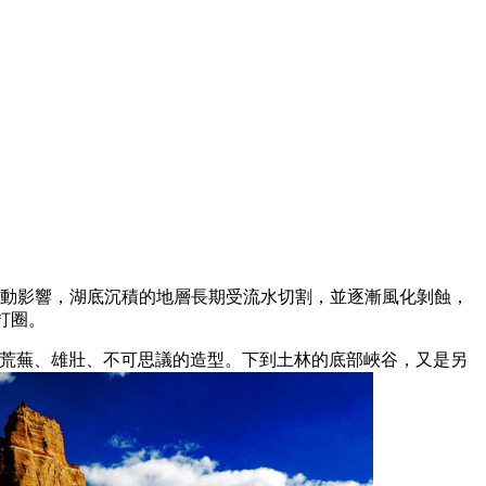
運動影響，湖底沉積的地層長期受流水切割，並逐漸風化剝蝕，
打圈。
，荒蕪、雄壯、不可思議的造型。下到土林的底部峽谷，又是另