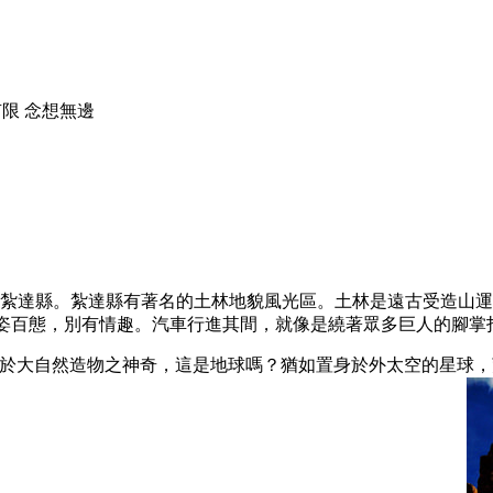
限 念想無邊
裏紮達縣。紮達縣有著名的土林地貌風光區。土林是遠古受造山
千姿百態，別有情趣。汽車行進其間，就像是繞著眾多巨人的腳掌
異於大自然造物之神奇，這是地球嗎？猶如置身於外太空的星球