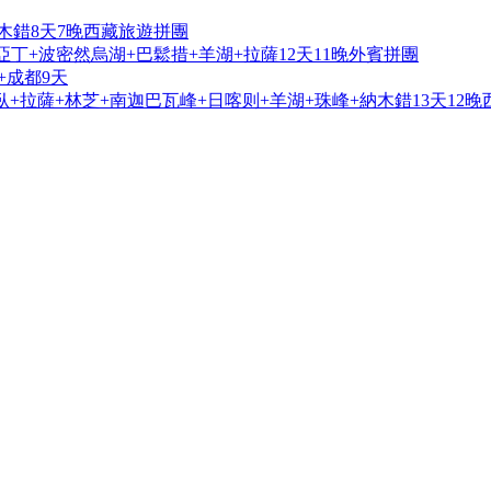
木錯8天7晚西藏旅遊拼團
亞丁+波密然烏湖+巴鬆措+羊湖+拉薩12天11晚外賓拼團
+成都9天
+拉薩+林芝+南迦巴瓦峰+日喀则+羊湖+珠峰+納木錯13天12