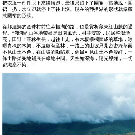
把衣服一件件脫下來繼續跑，最後只留下了圍裙，當她脫下圍
裙一扔，水立即就停止了往上漲。現在的莽措湖的形狀就像藏
式圍裙的形狀。
從邦達鄉的金珠村前往莽措湖的路，也是賞析藏東紅山脈的過
程。“淺淺的山谷地帶盡是田園風光，村莊安謐，民居整潔漂
亮，田野上莊稼生長，越往上走，有木板柵欄圍成的草場，晾
曬青稞的木架，不遠處有叢林，一路上的山坡只見密密綠草而
不見山土本色，在山坡的斷陷處，偶爾可見山土本色殷紅，一
條土路柔曼地鋪展在綠地中間。天空如深海，陽光燦爛，一切
都纖塵不染。”