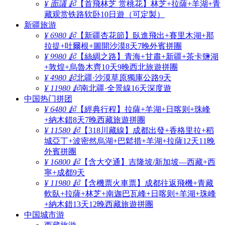
¥ 面議 起
【首飛林芝 赏桃花】林芝+拉薩+羊湖+青
藏观赏铁路软卧10日遊（可定製）
新疆旅游
¥ 6980 起
【新疆杏花節】臥進飛出+賽里木湖+那
拉提+吐爾根+圖開沙漠8天7晚外賓拼團
¥ 9980 起
【絲綢之路】青海+甘肅+新疆+茶卡鹽湖
+敦煌+烏魯木齊10天9晚西北旅遊拼團
¥ 4980 起
北疆·沙漠草原獨庫公路9天
¥ 11980 起
南北疆·全景線16天深度遊
中国热门拼团
¥ 6480 起
【經典行程】拉薩+羊湖+日喀则+珠峰
+納木錯8天7晚西藏旅遊拼團
¥ 11580 起
【318川藏線】成都出發+香格里拉+稻
城亞丁+波密然烏湖+巴鬆措+羊湖+拉薩12天11晚
外賓拼團
¥ 16800 起
【含大交通】吉隆坡/新加坡—西藏+西
寧+成都9天
¥ 11980 起
【含機票火車票】成都往返飛機+青藏
軟臥+拉薩+林芝+南迦巴瓦峰+日喀则+羊湖+珠峰
+納木錯13天12晚西藏旅遊拼團
中国城市游