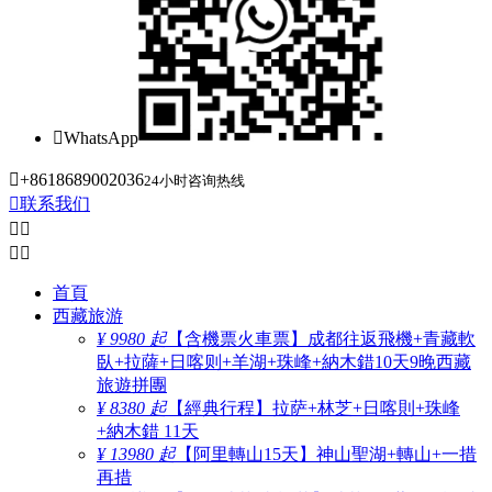

WhatsApp

+8618689002036
24小时咨询热线

联系我们




首頁
西藏旅游
¥ 9980 起
【含機票火車票】成都往返飛機+青藏軟
臥+拉薩+日喀则+羊湖+珠峰+納木錯10天9晚西藏
旅遊拼團
¥ 8380 起
【經典行程】拉萨+林芝+日喀則+珠峰
+納木錯 11天
¥ 13980 起
【阿里轉山15天】神山聖湖+轉山+一措
再措