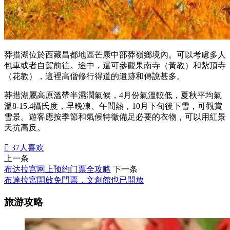
莽措湖位於西藏昌都地區芒康中部莽嶺鄉境內。可以考慮多人
包車或者自駕前往。途中，還可參觀果南寺（黃教）和紮頂寺
（花教），這裡高僧修行得道的遺跡和傳說甚多。
莽措湖屬高原溫帶半濕潤氣候，4月份氣溫較低，夏秋平均氣
溫8-15.4攝氏度，早晚凍、午間熱，10月下旬後下雪，可觀賞
雪景。遊客應按季節和氣候特徵備足必要的衣物，可以用紅景
天抗高反。

37
人喜欢
上一条
布达拉宫网上预约门票全攻略
下一条
布達拉宮開啟免門票，文創館也已開放
旅游攻略