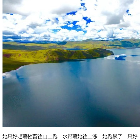
她只好趕著牲畜往山上跑，水跟著她往上漲，她跑累了，只好