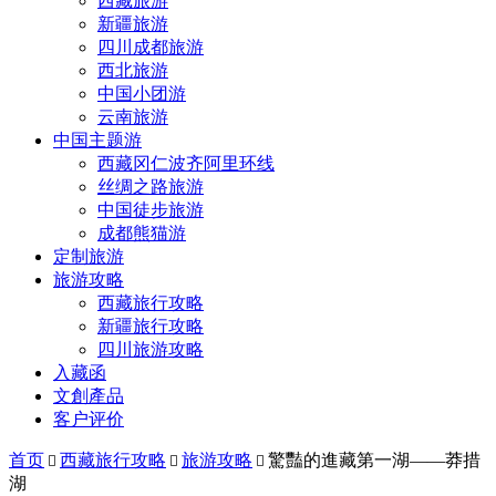
西藏旅游
新疆旅游
四川成都旅游
西北旅游
中国小团游
云南旅游
中国主题游
西藏冈仁波齐阿里环线
丝绸之路旅游
中国徒步旅游
成都熊猫游
定制旅游
旅游攻略
西藏旅行攻略
新疆旅行攻略
四川旅游攻略
入藏函
文創產品
客户评价
首页
西藏旅行攻略
旅游攻略
驚豔的進藏第一湖——莽措



湖