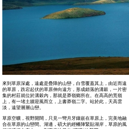
來到草原深處，遠處是疊障的山巒，白雪覆蓋其上，由近而遠
的草原，跌宕起伏的草原伸向遠方，形成錯落的溝穀，一片密
集的村莊就位於溝穀內，那就是莽嶺鄉所在。在高高的荒嶺
上，有一堵土牆迎風而立，上書莽嶺二字。站於此，天高雲
淡，遠望層層山巒。
草原空曠，視野開闊，只見一彎月牙鑲嵌在草原上，完美地融
合在草原的山巒間。湖邊，碩大的經幡陣緊貼湖岸，草原的風