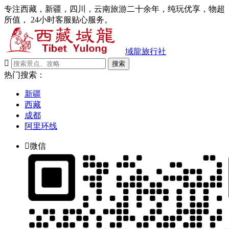
专注西藏，新疆，四川，云南旅游二十余年，纯玩优享，物超
所值， 24小时客服贴心服务。
域龍旅行社

搜索
热门搜索：
新疆
西藏
成都
阿里环线

微信