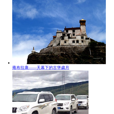
雍布拉康——天幕下的古堡歲月