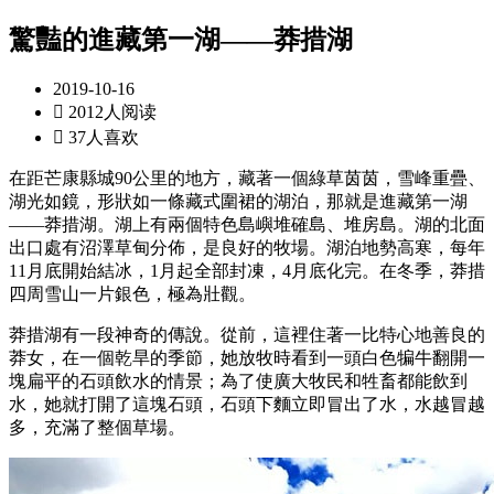
驚豔的進藏第一湖——莽措湖
2019-10-16

2012人阅读

37人喜欢
在距芒康縣城90公里的地方，藏著一個綠草茵茵，雪峰重疊、
湖光如鏡，形狀如一條藏式圍裙的湖泊，那就是進藏第一湖
——莽措湖。湖上有兩個特色島嶼堆確島、堆房島。湖的北面
出口處有沼澤草甸分佈，是良好的牧場。湖泊地勢高寒，每年
11月底開始結冰，1月起全部封凍，4月底化完。在冬季，莽措
四周雪山一片銀色，極為壯觀。
莽措湖有一段神奇的傳說。從前，這裡住著一比特心地善良的
莽女，在一個乾旱的季節，她放牧時看到一頭白色犏牛翻開一
塊扁平的石頭飲水的情景；為了使廣大牧民和牲畜都能飲到
水，她就打開了這塊石頭，石頭下麵立即冒出了水，水越冒越
多，充滿了整個草場。