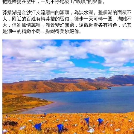
把經幡揚在空中，一刻不停地發出“噗噗”的聲響。
莽措湖是金沙江支流黑曲的源頭，為淡水湖。整個湖的面積不
大，附近的百姓有轉莽措的習俗，徒步一天可轉一圈。湖雖不
大，但卻風情萬種，湖景變幻無窮，遠觀近看各有特色，尤其
是湖中的精緻小島，點綴得美妙絕倫。