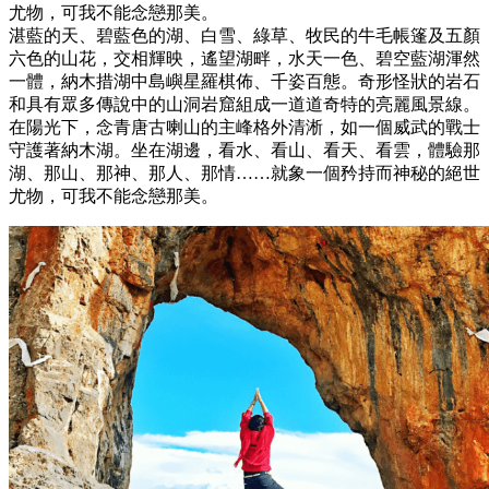
尤物，可我不能念戀那美。
湛藍的天、碧藍色的湖、白雪、綠草、牧民的牛毛帳篷及五顏
六色的山花，交相輝映，遙望湖畔，水天一色、碧空藍湖渾然
一體，納木措湖中島嶼星羅棋佈、千姿百態。奇形怪狀的岩石
和具有眾多傳說中的山洞岩窟組成一道道奇特的亮麗風景線。
在陽光下，念青唐古喇山的主峰格外清淅，如一個威武的戰士
守護著納木湖。坐在湖邊，看水、看山、看天、看雲，體驗那
湖、那山、那神、那人、那情……就象一個矜持而神秘的絕世
尤物，可我不能念戀那美。