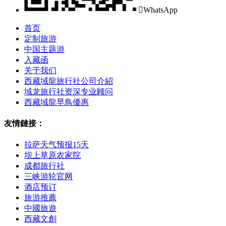

WhatsApp
首页
定制旅游
中国主题游
入藏函
关于我们
西藏域龍旅行社公司介紹
域龙旅行社资深专业顾问
西藏域龍早鳥優惠
友情鏈接：
拉萨天气预报15天
坝上草原农家院
成都旅行社
三峡游轮官网
酒店预订
旅游推薦
中國旅遊
西藏文創