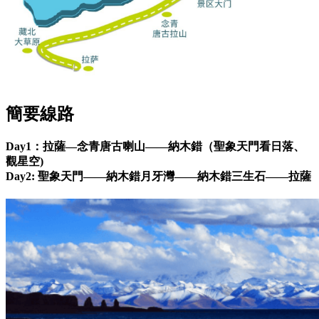
簡要線路
Day1：拉薩—念青唐古喇山——納木錯（聖象天門看日落、
觀星空)
Day2: 聖象天門——納木錯月牙灣——納木錯三生石——拉薩