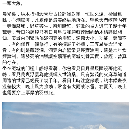
一頭大象。
晨光裏，納木措和念青唐古拉靜謐對望，恒世久遠。極目遠
眺，心潮澎湃，此處便是最美終結地所在。聖象天門峽灣內有
一寺廟廢墟，野草叢生，殘垣斷壁。頹敗的被人遺忘了幾十年
荒寺，昔日的輝煌只有日月星辰和碧藍遼闊的納木錯靜默相
知。廢墟內側緊貼佈滿洞窟的崖壁，洞窟大小、功能、奢簡不
一，有的僅容一軀修行，有的擴展了外牆，三五聚集念誦梵
音，有的則是藏經洞。洞窟內岩壁常見厚實油黑，這是常年炊
煙熏制。這發亮的油黑讓空蕩蕩的廢墟刻骨真實，曾經，曾真
的存在。
坐在廢墟的門檻上靜靜看著，你會看見日月星辰圍繞著他流
轉，看見萬裏浮雲為他演繹人世滄桑。只有繁茂的火麻草知道
周遭的世界已經長了幾千年。看日出時注意保暖，納木錯晝夜
溫差較大，晚上風力強勁，常會有大雨或冰雹。在夏天，晚上
也需要穿上厚厚的羽絨服。