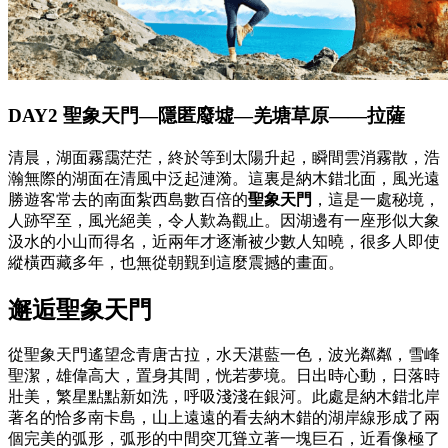
DAY2 聖象天門—隱匿廢墟—羌塘草原——拉薩
清晨，湖面霧靄茫茫，終於等到太陽升起，瞬間雲消霧散，浩
瀚無際的湖面在清風中泛起漣漪。這裏是納木錯北面，風光遠
勝遊客常去的南面紮西島數百倍的
聖象天門
，這是一處秘境，
人跡罕至，風光絕美，令人歎為觀止。因湖邊有一座形似大象
汲水的小山而得名，近兩年才逐漸被少數人知曉，很多人即使
縱橫西藏多年，也無從朝覲到這麼震撼的畫面。
邂逅聖象天門
從聖象天門遙望念青唐古拉，水天湛藍一色，波光粼粼，雪峰
聖潔，雄偉高大，置身其間，恍若夢境。日出時心動，日落時
壯美，繁星點點新如洗，呼吸淺淺在銀河。此處是納木錯北岸
著名的恰多南卡島，山上遠遠的看去納木錯的湖岸線形成了兩
個完美的弧形，弧形的中間突兀聳立著一塊巨石，近看像極了