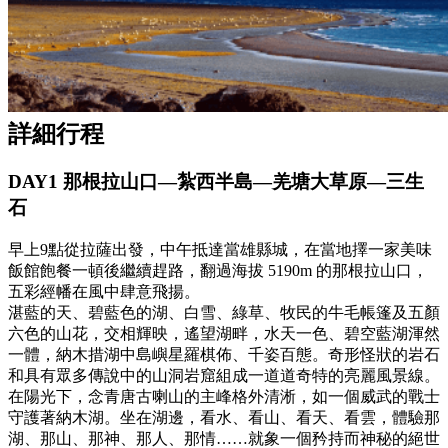
詳細行程
DAY1 那根拉山口—紮西半島—羌塘大草原—三生
石
早上9點從拉薩出發，中午抵達當雄縣城，在當地擇一家美味
飯館飽餐一頓後繼續趕路，翻過海拔 5190m 的那根拉山口，
五彩經幡在風中肆意飛揚。
湛藍的天、碧藍色的湖、白雪、綠草、牧民的牛毛帳篷及五顏
六色的山花，交相輝映，遙望湖畔，水天一色、碧空藍湖渾然
一體，納木措湖中島嶼星羅棋佈、千姿百態。奇形怪狀的岩石
和具有眾多傳說中的山洞岩窟組成一道道奇特的亮麗風景線。
在陽光下，念青唐古喇山的主峰格外清淅，如一個威武的戰士
守護著納木湖。坐在湖邊，看水、看山、看天、看雲，體驗那
湖、那山、那神、那人、那情……就象一個矜持而神秘的絕世