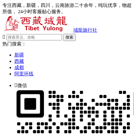
专注西藏，新疆，四川，云南旅游二十余年，纯玩优享，物超
所值， 24小时客服贴心服务。
域龍旅行社

搜索
热门搜索：
新疆
西藏
成都
阿里环线

微信