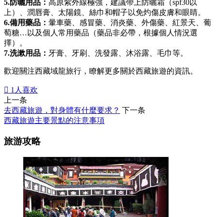
5.防曬用品：
高原紫外線極強，建議帶上防曬霜（spf30以
上）、潤唇膏、太陽鏡、絲巾和帽子以免灼傷皮膚和眼睛。
6.備用藥品：
暈車藥、感冒藥、消炎藥、外傷藥、紅景天、葡
萄糖…以及個人常用藥品（藥品非必帶，根據個人情況選
擇）。
7.洗漱用品：
牙膏、牙刷、洗發露、沐浴露、毛巾等。
歡迎關注西藏域龍旅行，瞭解更多關於西藏旅遊的資訊。

1
人喜欢
上一条
去西藏旅遊，對身體有什麼要求？
下一条
西藏旅遊主要景點的注意事項
旅游攻略