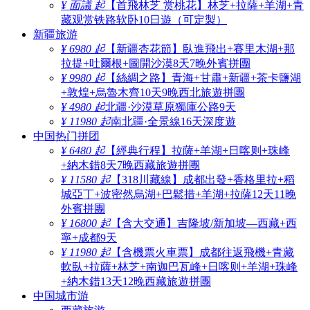
¥ 面議 起
【首飛林芝 赏桃花】林芝+拉薩+羊湖+青
藏观赏铁路软卧10日遊（可定製）
新疆旅游
¥ 6980 起
【新疆杏花節】臥進飛出+賽里木湖+那
拉提+吐爾根+圖開沙漠8天7晚外賓拼團
¥ 9980 起
【絲綢之路】青海+甘肅+新疆+茶卡鹽湖
+敦煌+烏魯木齊10天9晚西北旅遊拼團
¥ 4980 起
北疆·沙漠草原獨庫公路9天
¥ 11980 起
南北疆·全景線16天深度遊
中国热门拼团
¥ 6480 起
【經典行程】拉薩+羊湖+日喀则+珠峰
+納木錯8天7晚西藏旅遊拼團
¥ 11580 起
【318川藏線】成都出發+香格里拉+稻
城亞丁+波密然烏湖+巴鬆措+羊湖+拉薩12天11晚
外賓拼團
¥ 16800 起
【含大交通】吉隆坡/新加坡—西藏+西
寧+成都9天
¥ 11980 起
【含機票火車票】成都往返飛機+青藏
軟臥+拉薩+林芝+南迦巴瓦峰+日喀则+羊湖+珠峰
+納木錯13天12晚西藏旅遊拼團
中国城市游