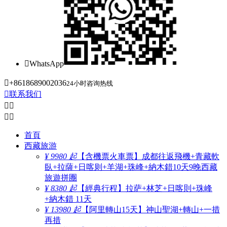

WhatsApp

+8618689002036
24小时咨询热线

联系我们




首頁
西藏旅游
¥ 9980 起
【含機票火車票】成都往返飛機+青藏軟
臥+拉薩+日喀则+羊湖+珠峰+納木錯10天9晚西藏
旅遊拼團
¥ 8380 起
【經典行程】拉萨+林芝+日喀則+珠峰
+納木錯 11天
¥ 13980 起
【阿里轉山15天】神山聖湖+轉山+一措
再措