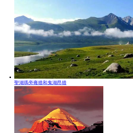
聖湖瑪旁雍措和鬼湖昂措