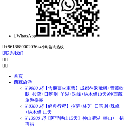

WhatsApp

+8618689002036
24小时咨询热线

联系我们




首頁
西藏旅游
¥ 9980 起
【含機票火車票】成都往返飛機+青藏軟
臥+拉薩+日喀则+羊湖+珠峰+納木錯10天9晚西藏
旅遊拼團
¥ 8380 起
【經典行程】拉萨+林芝+日喀則+珠峰
+納木錯 11天
¥ 13980 起
【阿里轉山15天】神山聖湖+轉山+一措
再措