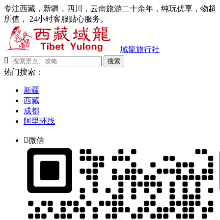
专注西藏，新疆，四川，云南旅游二十余年，纯玩优享，物超
所值， 24小时客服贴心服务。
域龍旅行社

搜索
热门搜索：
新疆
西藏
成都
阿里环线

微信