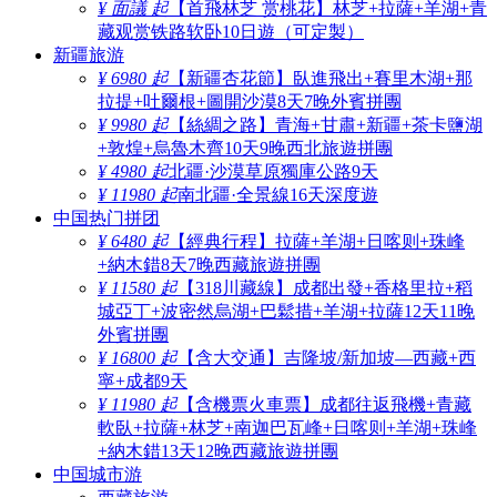
¥ 面議 起
【首飛林芝 赏桃花】林芝+拉薩+羊湖+青
藏观赏铁路软卧10日遊（可定製）
新疆旅游
¥ 6980 起
【新疆杏花節】臥進飛出+賽里木湖+那
拉提+吐爾根+圖開沙漠8天7晚外賓拼團
¥ 9980 起
【絲綢之路】青海+甘肅+新疆+茶卡鹽湖
+敦煌+烏魯木齊10天9晚西北旅遊拼團
¥ 4980 起
北疆·沙漠草原獨庫公路9天
¥ 11980 起
南北疆·全景線16天深度遊
中国热门拼团
¥ 6480 起
【經典行程】拉薩+羊湖+日喀则+珠峰
+納木錯8天7晚西藏旅遊拼團
¥ 11580 起
【318川藏線】成都出發+香格里拉+稻
城亞丁+波密然烏湖+巴鬆措+羊湖+拉薩12天11晚
外賓拼團
¥ 16800 起
【含大交通】吉隆坡/新加坡—西藏+西
寧+成都9天
¥ 11980 起
【含機票火車票】成都往返飛機+青藏
軟臥+拉薩+林芝+南迦巴瓦峰+日喀则+羊湖+珠峰
+納木錯13天12晚西藏旅遊拼團
中国城市游