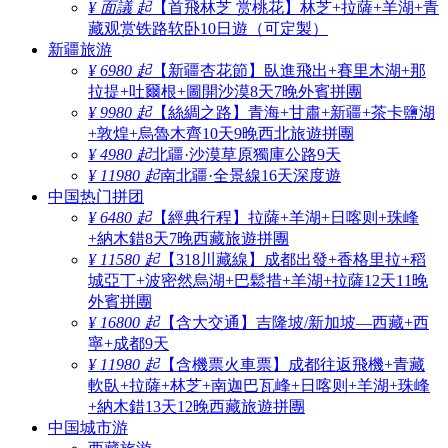
¥ 面議 起
【首飛林芝 赏桃花】林芝+拉薩+羊湖+青
藏观赏铁路软卧10日遊（可定製）
新疆旅游
¥ 6980 起
【新疆杏花節】臥進飛出+賽里木湖+那
拉提+吐爾根+圖開沙漠8天7晚外賓拼團
¥ 9980 起
【絲綢之路】青海+甘肅+新疆+茶卡鹽湖
+敦煌+烏魯木齊10天9晚西北旅遊拼團
¥ 4980 起
北疆·沙漠草原獨庫公路9天
¥ 11980 起
南北疆·全景線16天深度遊
中国热门拼团
¥ 6480 起
【經典行程】拉薩+羊湖+日喀则+珠峰
+納木錯8天7晚西藏旅遊拼團
¥ 11580 起
【318川藏線】成都出發+香格里拉+稻
城亞丁+波密然烏湖+巴鬆措+羊湖+拉薩12天11晚
外賓拼團
¥ 16800 起
【含大交通】吉隆坡/新加坡—西藏+西
寧+成都9天
¥ 11980 起
【含機票火車票】成都往返飛機+青藏
軟臥+拉薩+林芝+南迦巴瓦峰+日喀则+羊湖+珠峰
+納木錯13天12晚西藏旅遊拼團
中国城市游