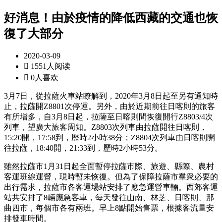
好消息！由於疫情的降低西藏的交通也恢
復了大部分
2020-03-09

1551人阅读

0人喜欢
3月7日，從拉薩火車站瞭解到，2020年3月8日起至另有通知時
止，拉薩開Z8801次停運。另外，由於近期前往日喀則的旅客
有所增多，自3月8日起，拉薩至日喀則間恢復開行Z8803/4次
列車，望廣大旅客周知。Z8803次列車由拉薩開往日喀則，
15:20開，17:58到，歷時2小時38分；Z8804次列車由日喀則開
往拉薩，18:40開，21:33到，歷時2小時53分。
雖然拉薩市1月31日起全面暫停拉薩市際、旅遊、縣際、農村
客運班線運營，現時暫未恢復。但為了保障拉薩市羣衆必要的
出行需求，拉薩市各客運場站安排了應急運營車輛。西郊客運
站共安排了8輛應急客車，每天發往山南、林芝、日喀則、那
曲四市，每個市各有兩班。早上8點開始售票，根據客流量安
排發車時間。