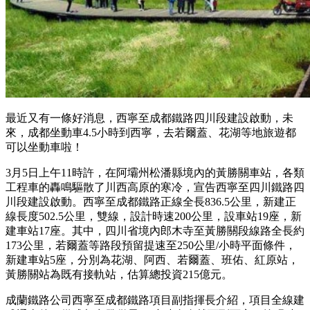
最近又有一條好消息，西寧至成都鐵路四川段建設啟動，未
來，成都坐動車4.5小時到西寧，去若爾蓋、花湖等地旅遊都
可以坐動車啦！
3月5日上午11時許，在阿壩州松潘縣境內的黃勝關車站，各類
工程車的轟鳴驅散了川西高原的寒冷，宣告西寧至四川鐵路四
川段建設啟動。西寧至成都鐵路正線全長836.5公里，新建正
線長度502.5公里，雙線，設計時速200公里，設車站19座，新
建車站17座。其中，四川省境內郎木寺至黃勝關段線路全長約
173公里，若爾蓋等路段預留提速至250公里/小時平面條件，
新建車站5座，分別為花湖、阿西、若爾蓋、班佑、紅原站，
黃勝關站為既有接軌站，估算總投資215億元。
成蘭鐵路公司西寧至成都鐵路項目副指揮長介紹，項目全線建