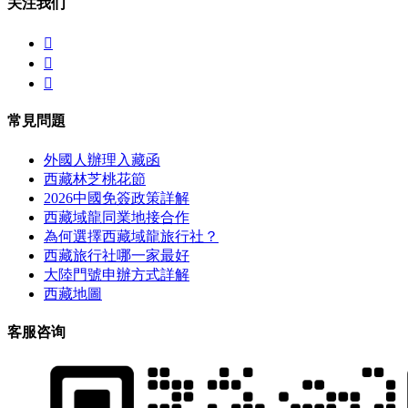
关注我们



常見問題
外國人辦理入藏函
西藏林芝桃花節
2026中國免簽政策詳解
西藏域龍同業地接合作
為何選擇西藏域龍旅行社？
西藏旅行社哪一家最好
大陸門號申辦方式詳解
西藏地圖
客服咨询