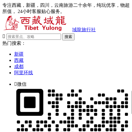
专注西藏，新疆，四川，云南旅游二十余年，纯玩优享，物超
所值， 24小时客服贴心服务。
域龍旅行社

搜索
热门搜索：
新疆
西藏
成都
阿里环线

微信