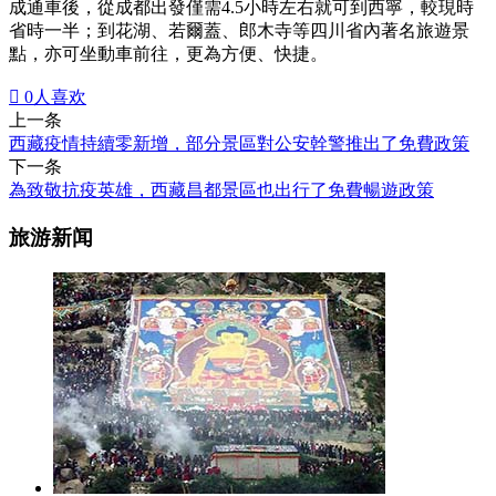
成通車後，從成都出發僅需4.5小時左右就可到西寧，較現時
省時一半；到花湖、若爾蓋、郎木寺等四川省內著名旅遊景
點，亦可坐動車前往，更為方便、快捷。

0
人喜欢
上一条
西藏疫情持續零新增，部分景區對公安幹警推出了免費政策
下一条
為致敬抗疫英雄，西藏昌都景區也出行了免費暢遊政策
旅游新闻