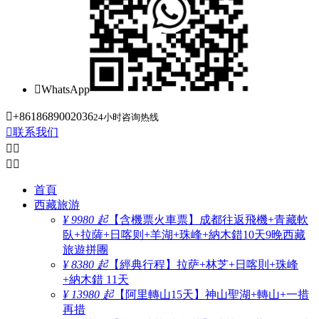

WhatsApp

+8618689002036
24小时咨询热线

联系我们




首頁
西藏旅游
¥ 9980 起
【含機票火車票】成都往返飛機+青藏軟
臥+拉薩+日喀则+羊湖+珠峰+納木錯10天9晚西藏
旅遊拼團
¥ 8380 起
【經典行程】拉萨+林芝+日喀則+珠峰
+納木錯 11天
¥ 13980 起
【阿里轉山15天】神山聖湖+轉山+一措
再措