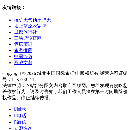
友情鏈接：
拉萨天气预报15天
坝上草原农家院
成都旅行社
三峡游轮官网
酒店预订
旅游推薦
中國旅遊
西藏文創
Copyright © 2026 域龙中国国际旅行社 版权所有 经营许可证编
号：L-XZ00144
法律声明：本站部分图文内容取自互联网。您若发现有侵略您
著作权行为，请及时告知，我们工作人员将在第一时间删除侵
权作品、停止继续传播。

目录

电话

微信
立即咨询