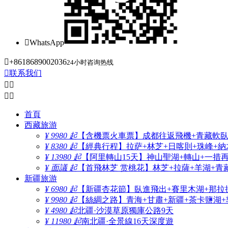

WhatsApp

+8618689002036
24小时咨询热线

联系我们




首頁
西藏旅游
¥ 9980 起
【含機票火車票】成都往返飛機+青藏軟臥+
¥ 8380 起
【經典行程】拉萨+林芝+日喀則+珠峰+納木
¥ 13980 起
【阿里轉山15天】神山聖湖+轉山+一措
¥ 面議 起
【首飛林芝 赏桃花】林芝+拉薩+羊湖+青
新疆旅游
¥ 6980 起
【新疆杏花節】臥進飛出+賽里木湖+那拉
¥ 9980 起
【絲綢之路】青海+甘肅+新疆+茶卡鹽湖+
¥ 4980 起
北疆·沙漠草原獨庫公路9天
¥ 11980 起
南北疆·全景線16天深度遊