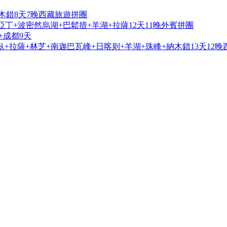
木錯8天7晚西藏旅遊拼團
亞丁+波密然烏湖+巴鬆措+羊湖+拉薩12天11晚外賓拼團
+成都9天
+拉薩+林芝+南迦巴瓦峰+日喀则+羊湖+珠峰+納木錯13天12