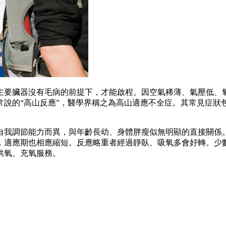
主要臟器沒有毛病的前提下，才能啟程。因空氣稀薄、氣壓低、
常說的“高山反應”，醫學界稱之為高山適應不全症。其常見症狀
自我調節能力而異，與年齡長幼、身體胖瘦似無明顯的直接關係
，適應期也相應縮短。反應略重者經過靜臥、吸氧多會好轉。少
供氧、充氧服務。