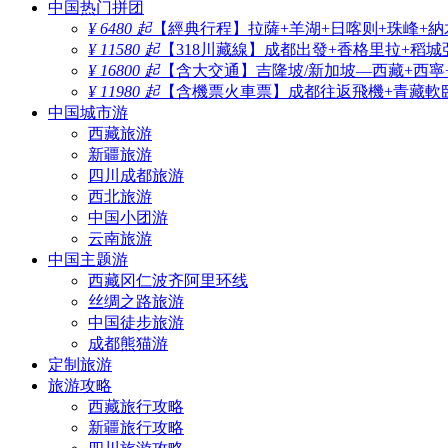
中国热门拼团
¥ 6480 起
【經典行程】拉薩+羊湖+日喀则+珠峰+納
¥ 11580 起
【318川藏線】成都出發+香格里拉+稻城
¥ 16800 起
【含大交通】吉隆坡/新加坡—西藏+西寧
¥ 11980 起
【含機票火車票】成都往返飛機+青藏軟臥
中国城市游
西藏旅游
新疆旅游
四川成都旅游
西北旅游
中国小团游
云南旅游
中国主题游
西藏冈仁波齐阿里环线
丝绸之路旅游
中国徒步旅游
成都熊猫游
定制旅游
旅游攻略
西藏旅行攻略
新疆旅行攻略