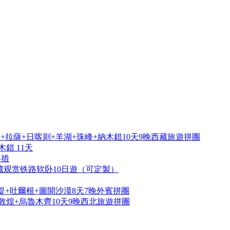
拉薩+日喀则+羊湖+珠峰+納木錯10天9晚西藏旅遊拼團
錯 11天
再措
藏观赏铁路软卧10日遊（可定製）
提+吐爾根+圖開沙漠8天7晚外賓拼團
敦煌+烏魯木齊10天9晚西北旅遊拼團