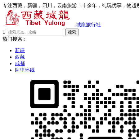
专注西藏，新疆，四川，云南旅游二十余年，纯玩优享，物超所
域龍旅行社

搜索
热门搜索：
新疆
西藏
成都
阿里环线