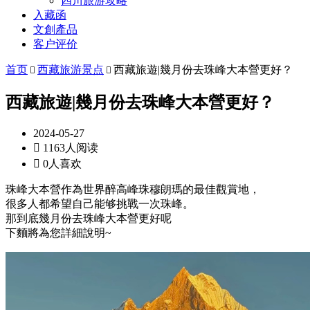
四川旅游攻略
入藏函
文創產品
客户评价
首页
西藏旅游景点
西藏旅遊|幾月份去珠峰大本營更好？


西藏旅遊|幾月份去珠峰大本營更好？
2024-05-27

1163人阅读

0人喜欢
珠峰大本營作為世界醉高峰珠穆朗瑪的最佳觀賞地，
很多人都希望自己能够挑戰一次珠峰。
那到底幾月份去珠峰大本營更好呢
下麵將為您詳細說明~