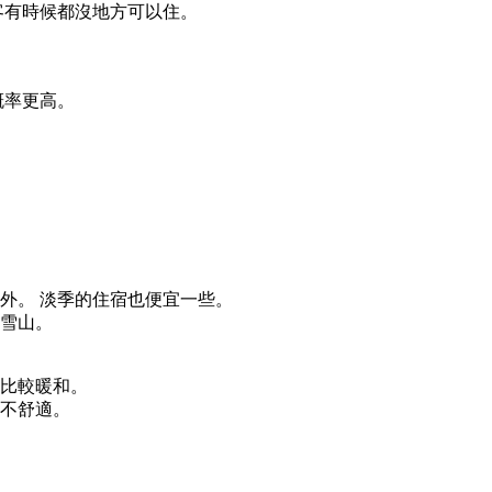
客有時候都沒地方可以住。
概率更高。
外。 淡季的住宿也便宜一些。
看雪山。
會比較暖和。
人不舒適。