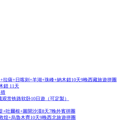
拉薩+日喀则+羊湖+珠峰+納木錯10天9晚西藏旅遊拼團
錯 11天
再措
藏观赏铁路软卧10日遊（可定製）
提+吐爾根+圖開沙漠8天7晚外賓拼團
敦煌+烏魯木齊10天9晚西北旅遊拼團