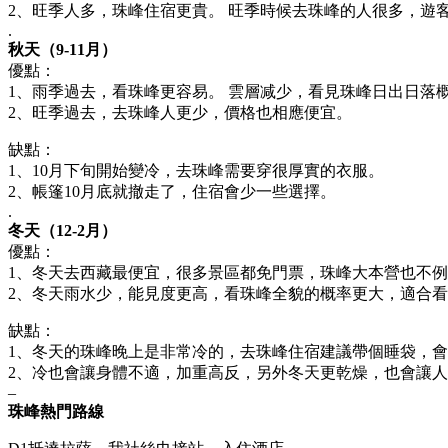
2、旺季人多，珠峰住宿更貴。 旺季時候去珠峰的人很多，遊
.
秋天（9-11月）
優點：
1、雨季過去，看珠峰更容易。 雲層减少，看見珠峰日出日落
2、旺季過去，去珠峰人更少，價格也相應便宜。
缺點：
1、10月下旬開始變冷，去珠峰需要穿很厚實的衣服。
2、帳篷10月底就撤走了，住宿會少一些選擇。
.
冬天（12-2月）
優點：
1、冬天去西藏最便宜，很多景區都免門票，珠峰大本營也不例
2、冬天雨水少，能見度更高，看珠峰全貌的概率更大，適合
缺點：
1、冬天的珠峰晚上是非常冷的，去珠峰住宿建議帶個睡袋，
2、冷也會讓身體不適，加重高反，另外冬天更乾燥，也會讓
–
珠峰熱門路線