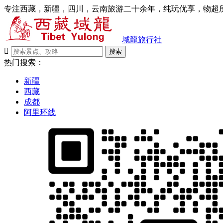
专注西藏，新疆，四川，云南旅游二十余年，纯玩优享，物超所
域龍旅行社

搜索
热门搜索：
新疆
西藏
成都
阿里环线