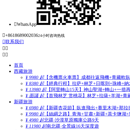

WhatsApp

+8618689002036
24小时咨询热线

联系我们




首頁
西藏旅游
¥ 9980 起
【含機票火車票】成都往返飛機+青藏軟臥+
¥ 8380 起
【經典行程】拉萨+林芝+日喀則+珠峰+納木
¥ 13980 起
【阿里轉山15天】神山聖湖+轉山+一措
¥ 面議 起
【首飛林芝 赏桃花】林芝+拉薩+羊湖+青
新疆旅游
¥ 6980 起
【新疆杏花節】臥進飛出+賽里木湖+那拉
¥ 9980 起
【絲綢之路】青海+甘肅+新疆+茶卡鹽湖+
¥ 4980 起
北疆·沙漠草原獨庫公路9天
¥ 11980 起
南北疆·全景線16天深度遊