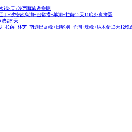
木錯8天7晚西藏旅遊拼團
亞丁+波密然烏湖+巴鬆措+羊湖+拉薩12天11晚外賓拼團
+成都9天
+拉薩+林芝+南迦巴瓦峰+日喀则+羊湖+珠峰+納木錯13天12