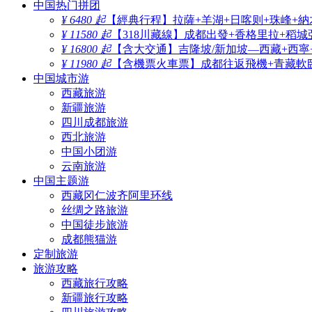
中国热门拼团
¥ 6480 起
【經典行程】拉薩+羊湖+日喀则+珠峰+納
¥ 11580 起
【318川藏線】成都出發+香格里拉+稻城
¥ 16800 起
【含大交通】吉隆坡/新加坡—西藏+西寧
¥ 11980 起
【含機票火車票】成都往返飛機+青藏軟臥
中国城市游
西藏旅游
新疆旅游
四川成都旅游
西北旅游
中国小团游
云南旅游
中国主题游
西藏冈仁波齐阿里环线
丝绸之路旅游
中国徒步旅游
成都熊猫游
定制旅游
旅游攻略
西藏旅行攻略
新疆旅行攻略