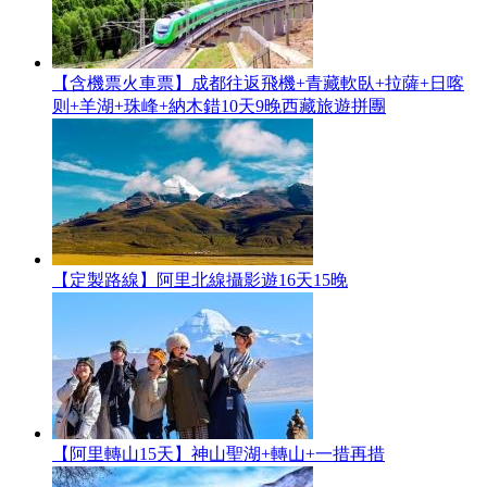
【含機票火車票】成都往返飛機+青藏軟臥+拉薩+日喀
则+羊湖+珠峰+納木錯10天9晚西藏旅遊拼團
【定製路線】阿里北線攝影遊16天15晚
【阿里轉山15天】神山聖湖+轉山+一措再措