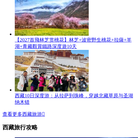
【2027首飛林芝赏桃花】林芝+波密野生桃花+拉薩+羊
湖+青藏觀賞鐵路深度遊10天
西藏10日深度游：从拉萨到珠峰，穿越北藏草原与圣湖
纳木错
查看更多西藏旅游

西藏旅行攻略