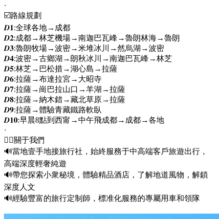
·
☑️路線規劃
𝑫𝟏:全球各地→成都
𝑫𝟐:成都→林芝機場→南迦巴瓦峰→魯朗林海→魯朗
𝑫𝟑:魯朗牧場→波密→米堆冰川→然烏湖→波密
𝑫𝟒:波密→古鄉湖→朗秋冰川→南迦巴瓦峰→林芝
𝑫𝟓:林芝→巴松措→湖心島→拉薩
𝑫𝟔:拉薩→布達拉宮→大昭寺
𝑫𝟕:拉薩→崗巴拉山口→羊湖→拉薩
𝑫𝟖:拉薩→納木錯→藏北草原→拉薩
𝑫𝟗:拉薩→體驗青藏鐵路軟臥
𝑫𝟏𝟎:早晨8點到西甯→中午飛成都→成都→各地
·
💁‍♂️關于我們
🔊當地壹手地接旅行社，始終服務于中高端客戶旅遊出行，
高端深度輕奢純遊
🔊帶您探索小衆秘境，體驗精品酒店，了解地道風物，解鎖
深度人文
🔊經驗豐富的旅行定制師，標准化服務的專屬用車和領隊