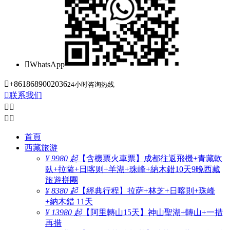

WhatsApp

+8618689002036
24小时咨询热线

联系我们




首頁
西藏旅游
¥ 9980 起
【含機票火車票】成都往返飛機+青藏軟
臥+拉薩+日喀则+羊湖+珠峰+納木錯10天9晚西藏
旅遊拼團
¥ 8380 起
【經典行程】拉萨+林芝+日喀則+珠峰
+納木錯 11天
¥ 13980 起
【阿里轉山15天】神山聖湖+轉山+一措
再措