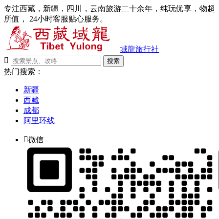
专注西藏，新疆，四川，云南旅游二十余年，纯玩优享，物超
所值， 24小时客服贴心服务。
域龍旅行社

搜索
热门搜索：
新疆
西藏
成都
阿里环线

微信