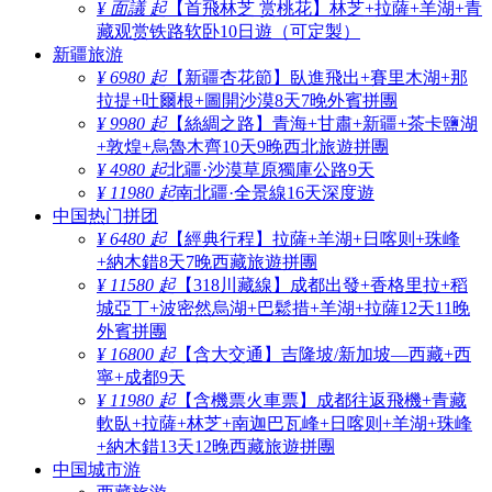
¥ 面議 起
【首飛林芝 赏桃花】林芝+拉薩+羊湖+青
藏观赏铁路软卧10日遊（可定製）
新疆旅游
¥ 6980 起
【新疆杏花節】臥進飛出+賽里木湖+那
拉提+吐爾根+圖開沙漠8天7晚外賓拼團
¥ 9980 起
【絲綢之路】青海+甘肅+新疆+茶卡鹽湖
+敦煌+烏魯木齊10天9晚西北旅遊拼團
¥ 4980 起
北疆·沙漠草原獨庫公路9天
¥ 11980 起
南北疆·全景線16天深度遊
中国热门拼团
¥ 6480 起
【經典行程】拉薩+羊湖+日喀则+珠峰
+納木錯8天7晚西藏旅遊拼團
¥ 11580 起
【318川藏線】成都出發+香格里拉+稻
城亞丁+波密然烏湖+巴鬆措+羊湖+拉薩12天11晚
外賓拼團
¥ 16800 起
【含大交通】吉隆坡/新加坡—西藏+西
寧+成都9天
¥ 11980 起
【含機票火車票】成都往返飛機+青藏
軟臥+拉薩+林芝+南迦巴瓦峰+日喀则+羊湖+珠峰
+納木錯13天12晚西藏旅遊拼團
中国城市游