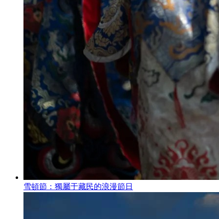
雪頓節：獨屬于藏民的浪漫節日