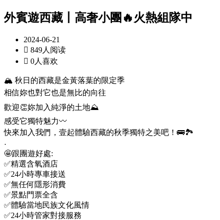
外賓遊西藏丨高奢小團🔥火熱組隊中
2024-06-21

849人阅读

0人喜欢
🏔️ 秋日的西藏是金黃落葉的限定季
相信妳也對它也是無比的向往
歡迎👏妳加入純淨的土地⛰️
感受它獨特魅力〰️
快來加入我們，壹起體驗西藏的秋季獨特之美吧！🚌🏞️
·
🤩跟團遊好處:
✅精選含氧酒店
✅24小時專車接送
✅無任何隱形消費
✅景點門票全含
✅體驗當地民族文化風情
✅24小時管家對接服務