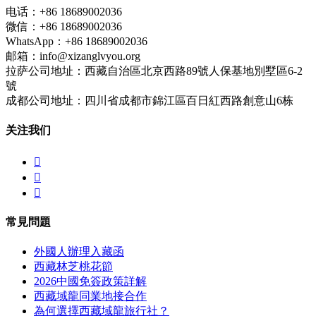
电话：+86 18689002036
微信：+86 18689002036
WhatsApp：+86 18689002036
邮箱：info@xizanglvyou.org
拉萨公司地址：西藏自治區北京西路89號人保基地別墅區6-2
號
成都公司地址：四川省成都市錦江區百日紅西路創意山6栋
关注我们



常見問題
外國人辦理入藏函
西藏林芝桃花節
2026中國免簽政策詳解
西藏域龍同業地接合作
為何選擇西藏域龍旅行社？