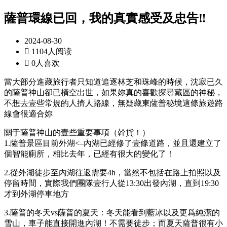
薩普環線已回，我的真實感受及忠告‼️
2024-08-30

1104人阅读

0人喜欢
當大部分進藏旅行者只知道追逐林芝和珠峰的時候，沈寂已久
的薩普神山卻已橫空出世，如果妳真的喜歡探尋藏區的神秘，
不想去壹些常規的人擠人路線，無疑藏東薩普秘境這條旅遊路
線會很適合妳
關于薩普神山的壹些重要事項（幹貨！）
1.薩普景區目前外湖<–內湖已經修了壹條道路，並且還建立了
個智能廁所，相比去年，已經有很大的變化了！
2.從外湖徒步至內湖往返需要4h，當然不包括在路上拍照以及
停留時間，實際我們團隊壹行人從13:30出發內湖，直到19:30
才到外湖停車地方
3.薩普的冬天vs薩普的夏天：冬天能看到藍冰以及更爲純潔的
雪山，車子能直接開進內湖！不需要徒步；而夏天薩普很有小