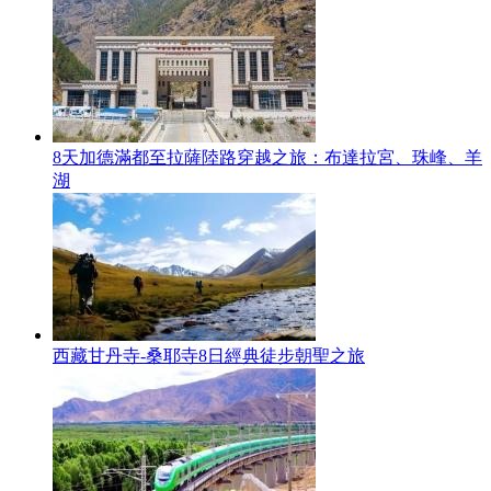
8天加德滿都至拉薩陸路穿越之旅：布達拉宮、珠峰、羊
湖
西藏甘丹寺-桑耶寺8日經典徒步朝聖之旅