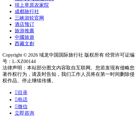
坝上草原农家院
成都旅行社
三峡游轮官网
酒店预订
旅游推薦
中國旅遊
西藏文創
Copyright © 2026 域龙中国国际旅行社 版权所有 经营许可证编
号：L-XZ00144
法律声明：本站部分图文内容取自互联网。您若发现有侵略您
著作权行为，请及时告知，我们工作人员将在第一时间删除侵
权作品、停止继续传播。

目录

电话

微信
立即咨询