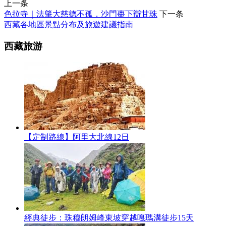
上一条
色拉寺｜法肇大慈德不孤，沙門棗下辯甘珠
下一条
西藏各地區景點分布及旅遊建議指南
西藏旅游
【定制路線】阿里大北線12日
經典徒步：珠穆朗姆峰東坡穿越嘎瑪溝徒步15天