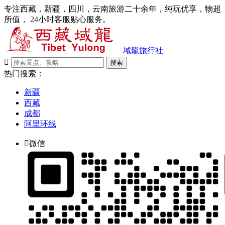
专注西藏，新疆，四川，云南旅游二十余年，纯玩优享，物超
所值， 24小时客服贴心服务。
域龍旅行社

搜索
热门搜索：
新疆
西藏
成都
阿里环线

微信