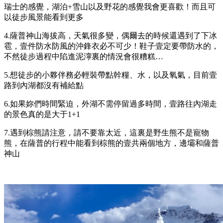
瑞士的感覺，湖泊+雪山以及野花的感覺我會更喜歡！而且可
以徒步風景能看到更多
4.薩普神山海拔高，天氣很多變，偶爾去的時候還遇到了下冰
雹，壹件防水防風的沖鋒衣必不可少！鞋子壹定要帶防水的，
不然徒步過程中陷進泥濘裏的情況會很糟糕…
5.想徒步的小夥伴務必輕裝帶點幹糧、水，以及氧氣，目前壹
路到內湖都沒有補給點
6.如果妳們時間緊迫，外湖不需停留過多時間，壹路往內湖走
的景色真的是大于1+1
7.遇到棕熊請注意，請不要靠太近，這裏是野生熊不是寵物
熊，在薩普的行程中能看到棕熊的壹共兩個地方，邊壩和薩普
神山