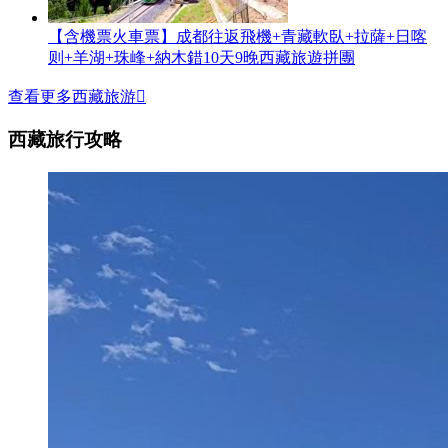
【含機票火車票】成都往返飛機+青藏軟臥+拉薩+日喀
则+羊湖+珠峰+納木錯10天9晚西藏旅遊拼團
查看更多西藏旅游

西藏旅行攻略