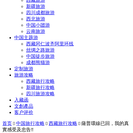
西藏旅游
新疆旅游
四川成都旅游
西北旅游
中国小团游
云南旅游
中国主题游
西藏冈仁波齐阿里环线
丝绸之路旅游
中国徒步旅游
成都熊猫游
定制旅游
旅游攻略
西藏旅行攻略
新疆旅行攻略
四川旅游攻略
入藏函
文創產品
客户评价
首页
中国旅行攻略
西藏旅行攻略
薩普環線已回，我的真



實感受及忠告‼️