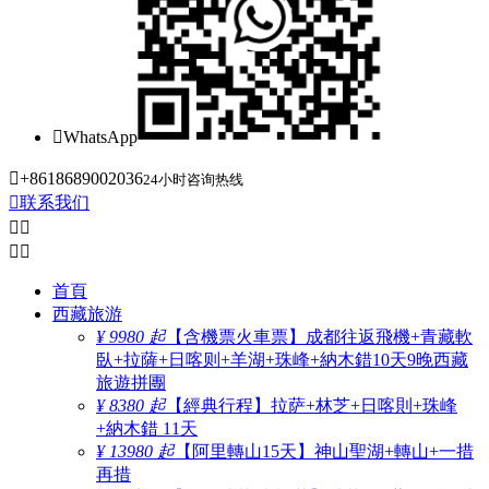

WhatsApp

+8618689002036
24小时咨询热线

联系我们




首頁
西藏旅游
¥ 9980 起
【含機票火車票】成都往返飛機+青藏軟
臥+拉薩+日喀则+羊湖+珠峰+納木錯10天9晚西藏
旅遊拼團
¥ 8380 起
【經典行程】拉萨+林芝+日喀則+珠峰
+納木錯 11天
¥ 13980 起
【阿里轉山15天】神山聖湖+轉山+一措
再措