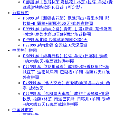
¥ 面議 起
【首飛林芝 赏桃花】林芝+拉薩+羊湖+青
藏观赏铁路软卧10日遊（可定製）
新疆旅游
¥ 6980 起
【新疆杏花節】臥進飛出+賽里木湖+那
拉提+吐爾根+圖開沙漠8天7晚外賓拼團
¥ 9980 起
【絲綢之路】青海+甘肅+新疆+茶卡鹽湖
+敦煌+烏魯木齊10天9晚西北旅遊拼團
¥ 4980 起
北疆·沙漠草原獨庫公路9天
¥ 11980 起
南北疆·全景線16天深度遊
中国热门拼团
¥ 6480 起
【經典行程】拉薩+羊湖+日喀则+珠峰
+納木錯8天7晚西藏旅遊拼團
¥ 11580 起
【318川藏線】成都出發+香格里拉+稻
城亞丁+波密然烏湖+巴鬆措+羊湖+拉薩12天11晚
外賓拼團
¥ 16800 起
【含大交通】吉隆坡/新加坡—西藏+西
寧+成都9天
¥ 11980 起
【含機票火車票】成都往返飛機+青藏
軟臥+拉薩+林芝+南迦巴瓦峰+日喀则+羊湖+珠峰
+納木錯13天12晚西藏旅遊拼團
中国城市游