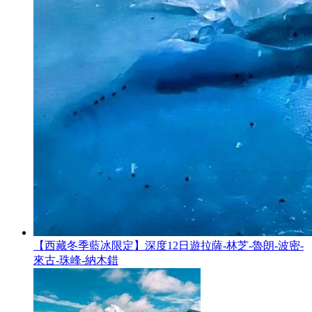
【西藏冬季藍冰限定】深度12日遊拉薩-林芝-魯朗-波密-
來古-珠峰-納木錯