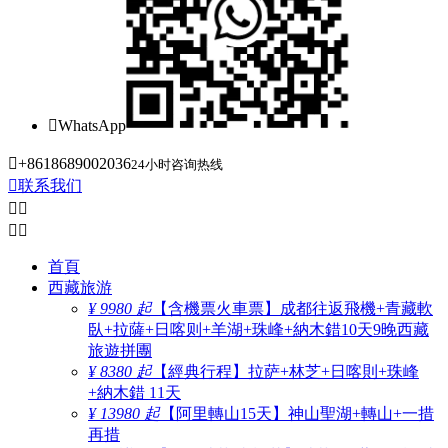

WhatsApp

+8618689002036
24小时咨询热线

联系我们




首頁
西藏旅游
¥ 9980 起
【含機票火車票】成都往返飛機+青藏軟
臥+拉薩+日喀则+羊湖+珠峰+納木錯10天9晚西藏
旅遊拼團
¥ 8380 起
【經典行程】拉萨+林芝+日喀則+珠峰
+納木錯 11天
¥ 13980 起
【阿里轉山15天】神山聖湖+轉山+一措
再措