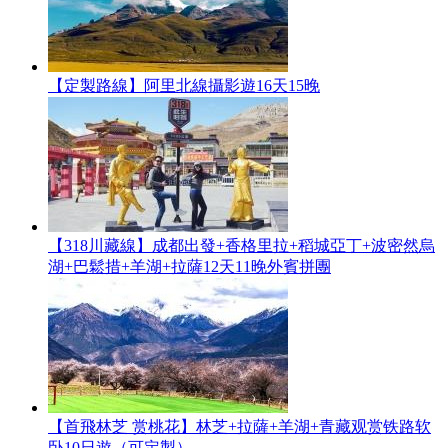
【定製路線】阿里北線攝影遊16天15晚
【318川藏線】成都出發+香格里拉+稻城亞丁+波密然烏
湖+巴鬆措+羊湖+拉薩12天11晚外賓拼團
【首飛林芝 赏桃花】林芝+拉薩+羊湖+青藏观赏铁路软
卧10日遊（可定製）