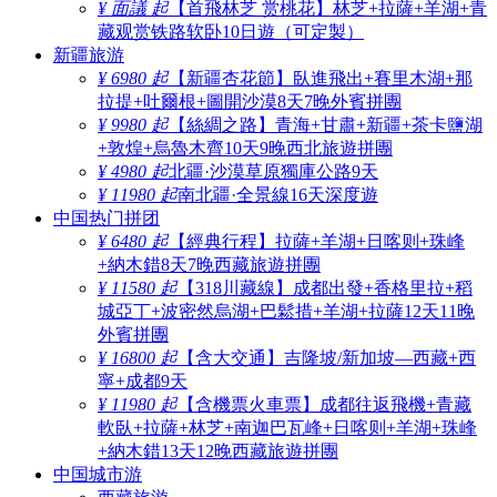
¥ 面議 起
【首飛林芝 赏桃花】林芝+拉薩+羊湖+青
藏观赏铁路软卧10日遊（可定製）
新疆旅游
¥ 6980 起
【新疆杏花節】臥進飛出+賽里木湖+那
拉提+吐爾根+圖開沙漠8天7晚外賓拼團
¥ 9980 起
【絲綢之路】青海+甘肅+新疆+茶卡鹽湖
+敦煌+烏魯木齊10天9晚西北旅遊拼團
¥ 4980 起
北疆·沙漠草原獨庫公路9天
¥ 11980 起
南北疆·全景線16天深度遊
中国热门拼团
¥ 6480 起
【經典行程】拉薩+羊湖+日喀则+珠峰
+納木錯8天7晚西藏旅遊拼團
¥ 11580 起
【318川藏線】成都出發+香格里拉+稻
城亞丁+波密然烏湖+巴鬆措+羊湖+拉薩12天11晚
外賓拼團
¥ 16800 起
【含大交通】吉隆坡/新加坡—西藏+西
寧+成都9天
¥ 11980 起
【含機票火車票】成都往返飛機+青藏
軟臥+拉薩+林芝+南迦巴瓦峰+日喀则+羊湖+珠峰
+納木錯13天12晚西藏旅遊拼團
中国城市游