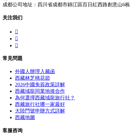
成都公司地址：四川省成都市錦江區百日紅西路創意山6栋
关注我们



常見問題
外國人辦理入藏函
西藏林芝桃花節
2026中國免簽政策詳解
西藏域龍同業地接合作
為何選擇西藏域龍旅行社？
西藏旅行社哪一家最好
大陸門號申辦方式詳解
西藏地圖
客服咨询