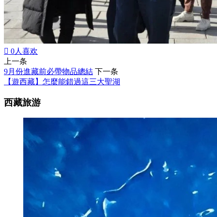

0
人喜欢
上一条
9月份進藏前必帶物品總結
下一条
【遊西藏】怎麼能錯過這三大聖湖
西藏旅游