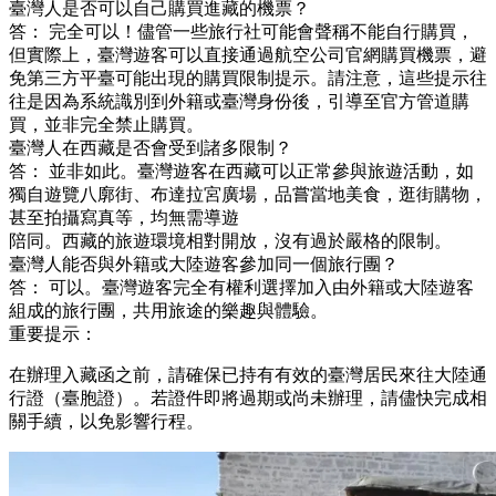
臺灣人是否可以自己購買進藏的機票？
答： 完全可以！儘管一些旅行社可能會聲稱不能自行購買，
但實際上，臺灣遊客可以直接通過航空公司官網購買機票，避
免第三方平臺可能出現的購買限制提示。請注意，這些提示往
往是因為系統識別到外籍或臺灣身份後，引導至官方管道購
買，並非完全禁止購買。
臺灣人在西藏是否會受到諸多限制？
答： 並非如此。臺灣遊客在西藏可以正常參與旅遊活動，如
獨自遊覽八廓街、布達拉宮廣場，品嘗當地美食，逛街購物，
甚至拍攝寫真等，均無需導遊
陪同。西藏的旅遊環境相對開放，沒有過於嚴格的限制。
臺灣人能否與外籍或大陸遊客參加同一個旅行團？
答： 可以。臺灣遊客完全有權利選擇加入由外籍或大陸遊客
組成的旅行團，共用旅途的樂趣與體驗。
重要提示：
在辦理入藏函之前，請確保已持有有效的臺灣居民來往大陸通
行證（臺胞證）。若證件即將過期或尚未辦理，請儘快完成相
關手續，以免影響行程。