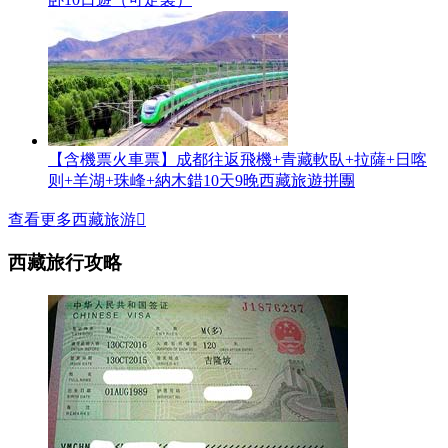
【含機票火車票】成都往返飛機+青藏軟臥+拉薩+日喀
则+羊湖+珠峰+納木錯10天9晚西藏旅遊拼團
查看更多西藏旅游

西藏旅行攻略