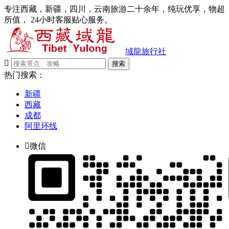
专注西藏，新疆，四川，云南旅游二十余年，纯玩优享，物超
所值， 24小时客服贴心服务。
域龍旅行社

搜索
热门搜索：
新疆
西藏
成都
阿里环线

微信