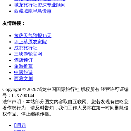
域龙旅行社资深专业顾问
西藏域龍早鳥優惠
友情鏈接：
拉萨天气预报15天
坝上草原农家院
成都旅行社
三峡游轮官网
酒店预订
旅游推薦
中國旅遊
西藏文創
Copyright © 2026 域龙中国国际旅行社 版权所有 经营许可证编
号：L-XZ00144
法律声明：本站部分图文内容取自互联网。您若发现有侵略您
著作权行为，请及时告知，我们工作人员将在第一时间删除侵
权作品、停止继续传播。

目录