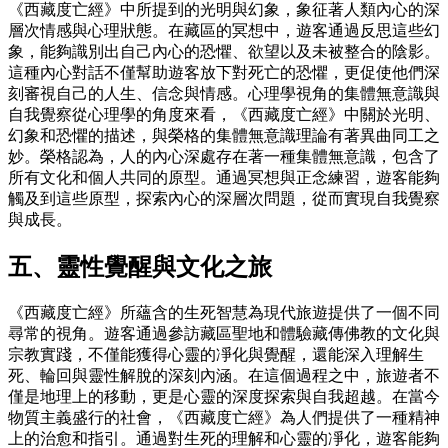
《西藏度亡經》中所提到的光明與幻象，象征著人類內心的深
層次情感與心理狀態。在藏區的冥想中，遊客通過反思這些幻
象，能夠識別出自己內心的恐懼、欲望以及未被整合的陰影。
這種內心對話不僅幫助遊客放下對死亡的恐懼，更促使他們深
刻審視自己的人生、信念與情感。心理學視角的集體無意識與
自我覺察從心理學的角度來看，《西藏度亡經》中關於光明、
幻象和恐懼的描述，與榮格的集體無意識理論有著異曲同工之
妙。榮格認為，人的內心深處存在著一種集體無意識，包含了
所有文化和個人共同的原型。通過冥想與正念練習，遊客能夠
觸及到這些原型，探索內心的深層次問題，從而實現自我覺察
與成長。
五、靈性覺醒與文化之旅
《西藏度亡經》所蘊含的生死智慧為現代旅遊提供了一個不同
尋常的視角。遊客通過參訪藏區聖地和體驗藏傳佛教的文化與
宗教實踐，不僅能獲得心靈的凈化與覺醒，還能深入理解生
死、輪回與靈性解脫的深刻內涵。在這個過程之中，旅遊者不
僅是地理上的移動，更是心靈的深度探索與自我超越。在當今
物質主義盛行的社會，《西藏度亡經》為人們提供了一種精神
上的治愈和指引。通過對生死的理解和心靈的凈化，遊客能夠