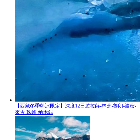
【西藏冬季藍冰限定】深度12日遊拉薩-林芝-魯朗-波密-
來古-珠峰-納木錯