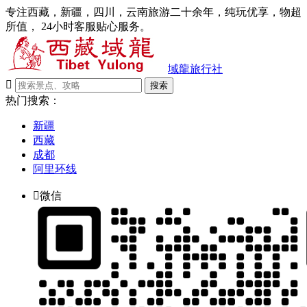
专注西藏，新疆，四川，云南旅游二十余年，纯玩优享，物超
所值， 24小时客服贴心服务。
域龍旅行社

搜索
热门搜索：
新疆
西藏
成都
阿里环线

微信