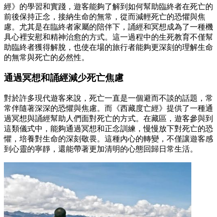
經》的學習和實踐，遊客能夠了解到如何幫助臨終者在死亡的
前後保持正念，接納生命的無常，從而減輕死亡的恐懼與焦
慮。尤其是在臨終者家屬的陪伴下，誦經和冥想成為了一種機
具心裡安慰和精神治愈的方式。這一過程中的生死教育不僅幫
助臨終者獲得解脫，也使在場的旅行者能夠更深刻的理解生命
的無常與死亡的必然性。
通過冥想和誦經減少死亡焦慮
對於許多現代遊客來說，死亡一直是一個避而不談的話題，常
常伴隨著深深的恐懼與焦慮。而《西藏度亡經》提供了一種通
過冥想與誦經幫助人們面對死亡的方式。在藏區，遊客參與到
這類儀式中，能夠通過冥想和正念訓練，慢慢放下對死亡的恐
懼，培養對生命的深刻敬畏。這種內心的轉變，不僅讓遊客感
到心靈的寧靜，還能帶著更加清明的心態回歸日常生活。