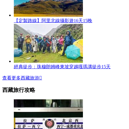
【定製路線】阿里北線攝影遊16天15晚
經典徒步：珠穆朗姆峰東坡穿越嘎瑪溝徒步15天
查看更多西藏旅游

西藏旅行攻略