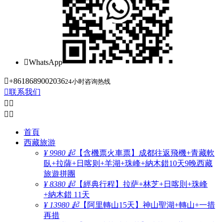

WhatsApp

+8618689002036
24小时咨询热线

联系我们




首頁
西藏旅游
¥ 9980 起
【含機票火車票】成都往返飛機+青藏軟
臥+拉薩+日喀则+羊湖+珠峰+納木錯10天9晚西藏
旅遊拼團
¥ 8380 起
【經典行程】拉萨+林芝+日喀則+珠峰
+納木錯 11天
¥ 13980 起
【阿里轉山15天】神山聖湖+轉山+一措
再措