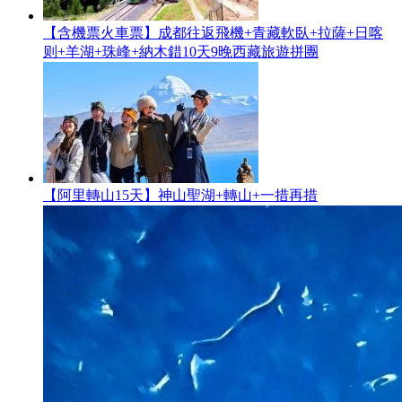
【含機票火車票】成都往返飛機+青藏軟臥+拉薩+日喀
则+羊湖+珠峰+納木錯10天9晚西藏旅遊拼團
【阿里轉山15天】神山聖湖+轉山+一措再措