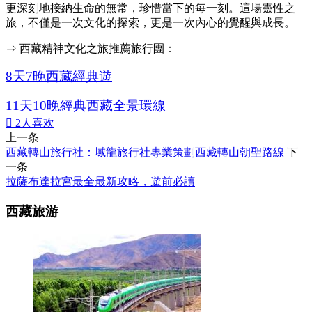
更深刻地接納生命的無常，珍惜當下的每一刻。這場靈性之
旅，不僅是一次文化的探索，更是一次內心的覺醒與成長。
⇒ 西藏精神文化之旅推薦旅行團：
8天7晚西藏經典遊
11天10晚經典西藏全景環線

2
人喜欢
上一条
西藏轉山旅行社：域龍旅行社專業策劃西藏轉山朝聖路線
下
一条
拉薩布達拉宮最全最新攻略，遊前必讀
西藏旅游