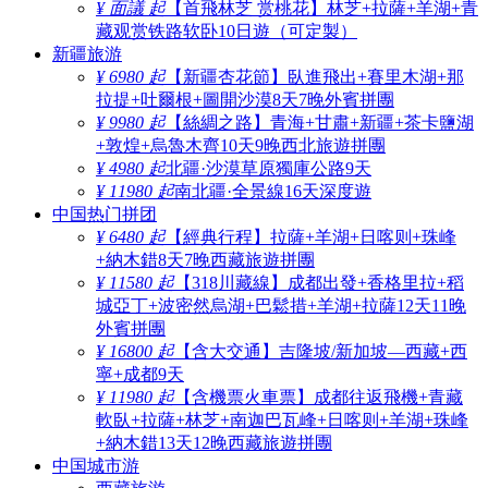
¥ 面議 起
【首飛林芝 赏桃花】林芝+拉薩+羊湖+青
藏观赏铁路软卧10日遊（可定製）
新疆旅游
¥ 6980 起
【新疆杏花節】臥進飛出+賽里木湖+那
拉提+吐爾根+圖開沙漠8天7晚外賓拼團
¥ 9980 起
【絲綢之路】青海+甘肅+新疆+茶卡鹽湖
+敦煌+烏魯木齊10天9晚西北旅遊拼團
¥ 4980 起
北疆·沙漠草原獨庫公路9天
¥ 11980 起
南北疆·全景線16天深度遊
中国热门拼团
¥ 6480 起
【經典行程】拉薩+羊湖+日喀则+珠峰
+納木錯8天7晚西藏旅遊拼團
¥ 11580 起
【318川藏線】成都出發+香格里拉+稻
城亞丁+波密然烏湖+巴鬆措+羊湖+拉薩12天11晚
外賓拼團
¥ 16800 起
【含大交通】吉隆坡/新加坡—西藏+西
寧+成都9天
¥ 11980 起
【含機票火車票】成都往返飛機+青藏
軟臥+拉薩+林芝+南迦巴瓦峰+日喀则+羊湖+珠峰
+納木錯13天12晚西藏旅遊拼團
中国城市游