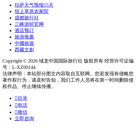
拉萨天气预报15天
坝上草原农家院
成都旅行社
三峡游轮官网
酒店预订
旅游推薦
中國旅遊
西藏文創
Copyright © 2026 域龙中国国际旅行社 版权所有 经营许可证编
号：L-XZ00144
法律声明：本站部分图文内容取自互联网。您若发现有侵略您
著作权行为，请及时告知，我们工作人员将在第一时间删除侵
权作品、停止继续传播。

目录

电话

微信
立即咨询