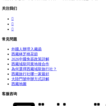
关注我们



常見問題
外國人辦理入藏函
西藏林芝桃花節
2026中國免簽政策詳解
西藏域龍同業地接合作
為何選擇西藏域龍旅行社？
西藏旅行社哪一家最好
大陸門號申辦方式詳解
西藏地圖
客服咨询