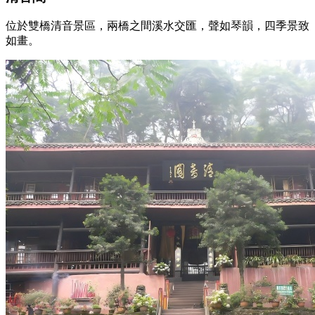
位於雙橋清音景區，兩橋之間溪水交匯，聲如琴韻，四季景致
如畫。