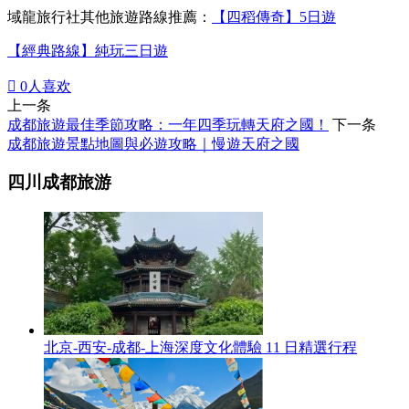
域龍旅行社其他旅遊路線推薦：
【四稻傳奇】5日遊
【經典路線】純玩三日遊

0
人喜欢
上一条
成都旅遊最佳季節攻略：一年四季玩轉天府之國！
下一条
成都旅遊景點地圖與必遊攻略｜慢遊天府之國
四川成都旅游
北京-西安-成都-上海深度文化體驗 11 日精選行程