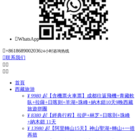

WhatsApp

+8618689002036
24小时咨询热线

联系我们




首頁
西藏旅游
¥ 9980 起
【含機票火車票】成都往返飛機+青藏軟
臥+拉薩+日喀则+羊湖+珠峰+納木錯10天9晚西藏
旅遊拼團
¥ 8380 起
【經典行程】拉萨+林芝+日喀則+珠峰
+納木錯 11天
¥ 13980 起
【阿里轉山15天】神山聖湖+轉山+一措
再措