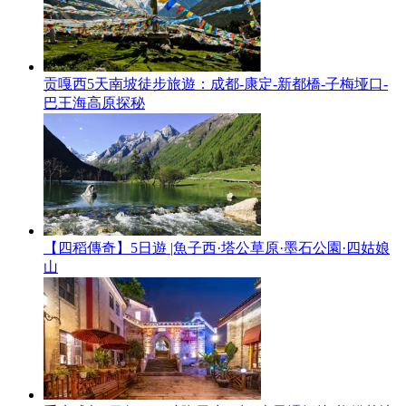
贡嘎西5天南坡徒步旅遊：成都-康定-新都橋-子梅垭口-
巴王海高原探秘
【四稻傳奇】5日遊 |魚子西·塔公草原·墨石公園·四姑娘
山