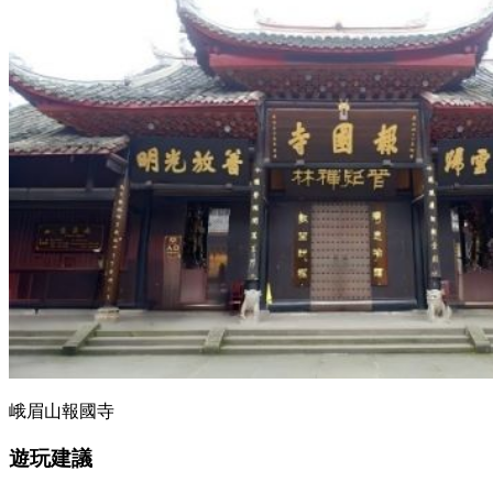
峨眉山報國寺
遊玩建議