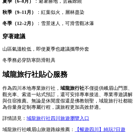
夏季（6–8月）
：避暑勝地，雲霧繚繞
秋季（9–11月）
：紅葉似火，層林盡染
冬季（12–2月）
：雪景迷人，可滑雪觀冰瀑
穿著建議
山區氣溫較低，即使夏季也建議攜帶外套
冬季務必穿防寒防滑鞋具
域龍旅行社貼心服務
作為四川本地專業旅行社，
域龍旅行社
不僅提供峨眉山門票、
觀光車、索道一站式預訂，還可安排專車接送、專業導遊講解
與住宿推薦。無論是休閒度假還是佛教朝聖，域龍旅行社都能
為你量身定制專屬行程，讓旅程更加高效舒適。
詳情請見：
域龍旅行社四川旅遊瀏覽入口
域龍旅行社峨眉山旅遊路線推薦：
【暢遊四川】純玩7日遊