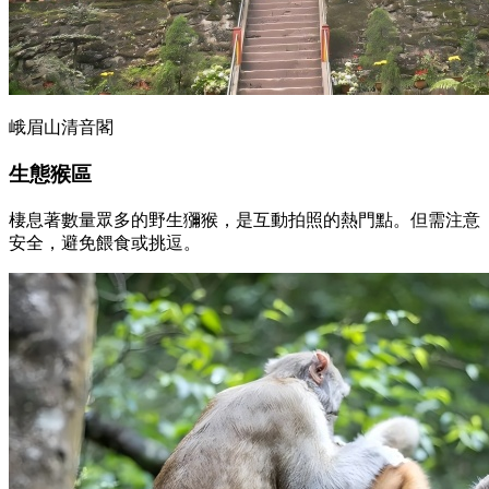
峨眉山清音閣
生態猴區
棲息著數量眾多的野生獼猴，是互動拍照的熱門點。但需注意
安全，避免餵食或挑逗。