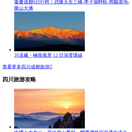
重慶成都6日行程｜武隆天生三橋-李子壩輕軌-熊貓基地-
樂山大佛
川滇藏・極致風景 12 日深度環線
查看更多四川成都旅游

四川旅游攻略