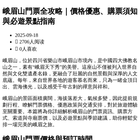
峨眉山門票全攻略｜價格優惠、購票須知
與必遊景點指南
2025-09-18

2706人阅读

0人喜欢
峨眉山，位於四川省樂山市峨眉山市境內，是中國四大佛教名
山之一，素有“峨眉天下秀”的美譽。這座山不僅被列入世界自
然與文化雙遺產名錄，更融合了壯麗的自然景觀與深厚的人文
底蘊。每年，來自世界各地的遊客慕名而來，只為一睹金頂日
出、雲海佛光，以及感受千年古剎的禪意與祥和。
峨眉山的景區面積廣闊，海拔落差大，氣候多變，因此提前規
劃行程、瞭解門票價格、優惠政策與交通安排，對於旅遊體驗
至關重要。本篇將為你詳細解析峨眉山的門票資訊、購票方
式、索道與寺廟票價，以及必遊景點與季節建議，助你輕鬆安
排一場完美的峨眉之旅。
峨眉山門票價格與預訂時間