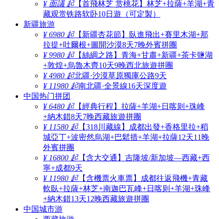
¥ 面議 起
【首飛林芝 赏桃花】林芝+拉薩+羊湖+青
藏观赏铁路软卧10日遊（可定製）
新疆旅游
¥ 6980 起
【新疆杏花節】臥進飛出+賽里木湖+那
拉提+吐爾根+圖開沙漠8天7晚外賓拼團
¥ 9980 起
【絲綢之路】青海+甘肅+新疆+茶卡鹽湖
+敦煌+烏魯木齊10天9晚西北旅遊拼團
¥ 4980 起
北疆·沙漠草原獨庫公路9天
¥ 11980 起
南北疆·全景線16天深度遊
中国热门拼团
¥ 6480 起
【經典行程】拉薩+羊湖+日喀则+珠峰
+納木錯8天7晚西藏旅遊拼團
¥ 11580 起
【318川藏線】成都出發+香格里拉+稻
城亞丁+波密然烏湖+巴鬆措+羊湖+拉薩12天11晚
外賓拼團
¥ 16800 起
【含大交通】吉隆坡/新加坡—西藏+西
寧+成都9天
¥ 11980 起
【含機票火車票】成都往返飛機+青藏
軟臥+拉薩+林芝+南迦巴瓦峰+日喀则+羊湖+珠峰
+納木錯13天12晚西藏旅遊拼團
中国城市游