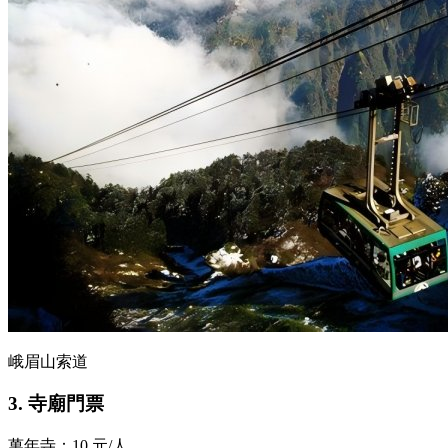
峨眉山索道
3. 寺廟門票
萬年寺：10 元/人