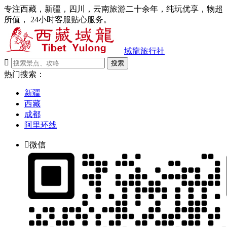
专注西藏，新疆，四川，云南旅游二十余年，纯玩优享，物超
所值， 24小时客服贴心服务。
域龍旅行社

搜索
热门搜索：
新疆
西藏
成都
阿里环线

微信