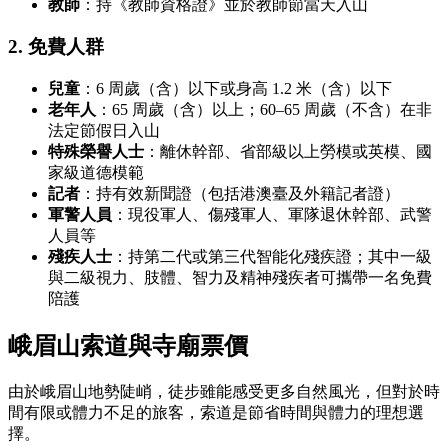
教師
：持《教師資格證》並於教師節當天入山
2. 免費人群
兒童
：6 周歲（含）以下或身高 1.2 米（含）以下
老年人
：65 周歲（含）以上；60–65 周歲（不含）在非
法定節假日入山
特殊榮譽人士
：離休幹部、省部級以上勞模或英模、國
家級道德模範
記者
：持有效新聞證（包括港澳臺及外籍記者證）
軍警人員
：現役軍人、傷殘軍人、軍隊退休幹部、武警
人員等
殘疾人士
：持第二代或第三代智能化殘疾證；其中一級
與二級視力、肢體、智力及精神殘疾者可攜帶一名免費
陪護
峨眉山索道與寺廟票價
由於峨眉山地勢陡峭，徒步雖能感受更多自然風光，但對於時
間有限或體力不足的旅客，索道是節省時間與體力的理想選
擇。