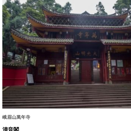
峨眉山萬年寺
清音閣