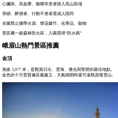
心臟病、高血壓、癲癇等患者慎入高山區域
孕婦、醉酒者、行動不便者需成人陪同
全園禁止攜帶火源、煙花爆竹、化學品、寵物
景區屬一級森林防火區，入園需掃“防火碼”
峨眉山熱門景區推薦
金頂
海拔 3,077 米，是觀賞日出、雲海、佛光與聖燈的最佳地點。
金色的十方普賢像莊嚴矗立，天氣晴朗時還可遠眺貢嘎雪山。