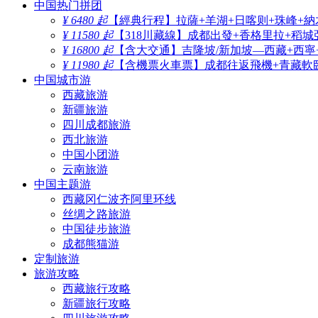
中国热门拼团
¥ 6480 起
【經典行程】拉薩+羊湖+日喀则+珠峰+納
¥ 11580 起
【318川藏線】成都出發+香格里拉+稻城
¥ 16800 起
【含大交通】吉隆坡/新加坡—西藏+西寧
¥ 11980 起
【含機票火車票】成都往返飛機+青藏軟臥
中国城市游
西藏旅游
新疆旅游
四川成都旅游
西北旅游
中国小团游
云南旅游
中国主题游
西藏冈仁波齐阿里环线
丝绸之路旅游
中国徒步旅游
成都熊猫游
定制旅游
旅游攻略
西藏旅行攻略
新疆旅行攻略