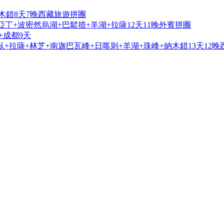
木錯8天7晚西藏旅遊拼團
亞丁+波密然烏湖+巴鬆措+羊湖+拉薩12天11晚外賓拼團
+成都9天
+拉薩+林芝+南迦巴瓦峰+日喀则+羊湖+珠峰+納木錯13天12