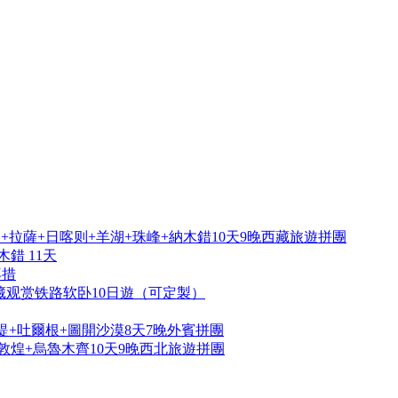
拉薩+日喀则+羊湖+珠峰+納木錯10天9晚西藏旅遊拼團
錯 11天
再措
藏观赏铁路软卧10日遊（可定製）
提+吐爾根+圖開沙漠8天7晚外賓拼團
敦煌+烏魯木齊10天9晚西北旅遊拼團