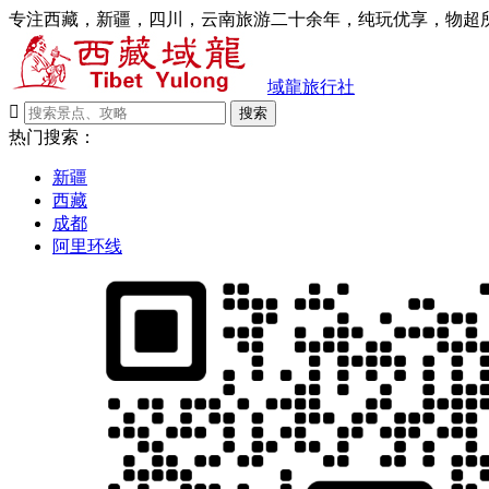
专注西藏，新疆，四川，云南旅游二十余年，纯玩优享，物超所
域龍旅行社

搜索
热门搜索：
新疆
西藏
成都
阿里环线