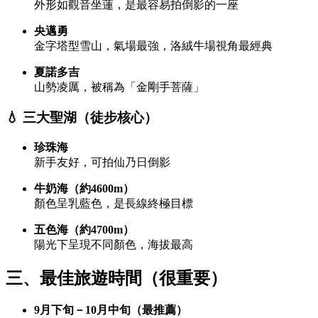
外形如觀音坐蓮，是最容易拍倒影的一座
央邁勇
金字塔型雪山，氣場最強，洛絨牛場視角最經典
夏諾多吉
山勢凌厲，被稱為「金剛手菩薩」
💧 三大聖湖（徒步核心）
珍珠海
新手友好，可拍仙乃日倒影
牛奶海
（約4600m）
顏色呈乳藍色，是長線終極目標
五色海
（約4700m）
陽光下呈現不同顏色，海拔最高
三、最佳旅遊時間（很重要）
9月下旬－10月中旬（最推薦）