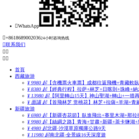

WhatsApp

+8618689002036
24小时咨询热线

联系我们




首頁
西藏旅游
¥ 9980 起
【含機票火車票】成都往返飛機+青藏軟臥+
¥ 8380 起
【經典行程】拉萨+林芝+日喀則+珠峰+納木
¥ 13980 起
【阿里轉山15天】神山聖湖+轉山+一措
¥ 面議 起
【首飛林芝 赏桃花】林芝+拉薩+羊湖+青
新疆旅游
¥ 6980 起
【新疆杏花節】臥進飛出+賽里木湖+那拉
¥ 9980 起
【絲綢之路】青海+甘肅+新疆+茶卡鹽湖+
¥ 4980 起
北疆·沙漠草原獨庫公路9天
¥ 11980 起
南北疆·全景線16天深度遊