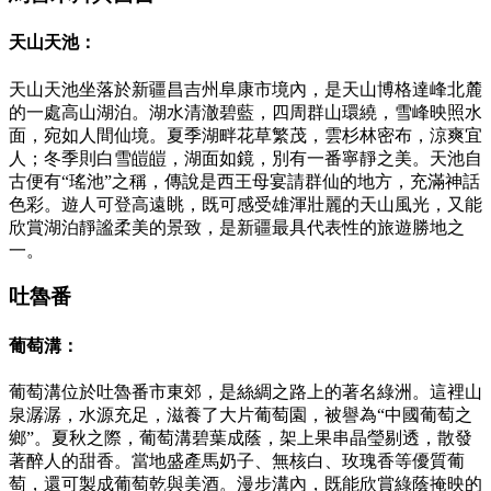
天山天池：
天山天池坐落於新疆昌吉州阜康市境內，是天山博格達峰北麓
的一處高山湖泊。湖水清澈碧藍，四周群山環繞，雪峰映照水
面，宛如人間仙境。夏季湖畔花草繁茂，雲杉林密布，涼爽宜
人；冬季則白雪皚皚，湖面如鏡，別有一番寧靜之美。天池自
古便有“瑤池”之稱，傳說是西王母宴請群仙的地方，充滿神話
色彩。遊人可登高遠眺，既可感受雄渾壯麗的天山風光，又能
欣賞湖泊靜謐柔美的景致，是新疆最具代表性的旅遊勝地之
一。
吐魯番
葡萄溝：
葡萄溝位於吐魯番市東郊，是絲綢之路上的著名綠洲。這裡山
泉潺潺，水源充足，滋養了大片葡萄園，被譽為“中國葡萄之
鄉”。夏秋之際，葡萄溝碧葉成蔭，架上果串晶瑩剔透，散發
著醉人的甜香。當地盛產馬奶子、無核白、玫瑰香等優質葡
萄，還可製成葡萄乾與美酒。漫步溝內，既能欣賞綠蔭掩映的