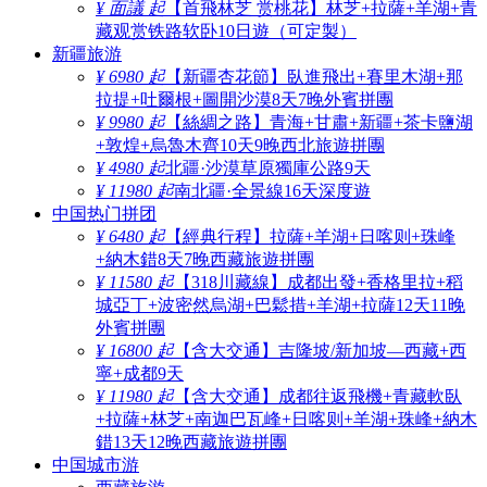
¥ 面議 起
【首飛林芝 赏桃花】林芝+拉薩+羊湖+青
藏观赏铁路软卧10日遊（可定製）
新疆旅游
¥ 6980 起
【新疆杏花節】臥進飛出+賽里木湖+那
拉提+吐爾根+圖開沙漠8天7晚外賓拼團
¥ 9980 起
【絲綢之路】青海+甘肅+新疆+茶卡鹽湖
+敦煌+烏魯木齊10天9晚西北旅遊拼團
¥ 4980 起
北疆·沙漠草原獨庫公路9天
¥ 11980 起
南北疆·全景線16天深度遊
中国热门拼团
¥ 6480 起
【經典行程】拉薩+羊湖+日喀则+珠峰
+納木錯8天7晚西藏旅遊拼團
¥ 11580 起
【318川藏線】成都出發+香格里拉+稻
城亞丁+波密然烏湖+巴鬆措+羊湖+拉薩12天11晚
外賓拼團
¥ 16800 起
【含大交通】吉隆坡/新加坡—西藏+西
寧+成都9天
¥ 11980 起
【含大交通】成都往返飛機+青藏軟臥
+拉薩+林芝+南迦巴瓦峰+日喀则+羊湖+珠峰+納木
錯13天12晚西藏旅遊拼團
中国城市游