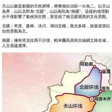
天山山脈是新疆的天然屏障，將整個自治區一分為二。以天山
為界，山以北即為“北疆”，山以南則為“南疆”。這樣的地理劃
分不僅影響了氣候與生態，更造就了南北疆迥異的文化景觀。
北疆：草原、森林、冰川、湖泊交織，風光多樣，旅遊資源以
自然景觀為主。
南疆：擁有塔克拉瑪干沙漠、帕米爾高原與古絲綢之路名城，
人文底蘊濃厚。