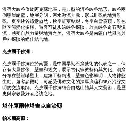
溫宿大峽谷位於阿克蘇地區，是典型的河谷峽谷地形。峽谷兩
側懸崖峭壁，地層分明，河水激流奔騰，形成壯觀的地質景
觀。夏季峽谷綠意盎然，秋季紅葉點綴，冬季白雪覆頂，景色
隨季節變化多樣。遊客可徒步沿峽谷探險，欣賞峽谷奇石與溪
流，感受自然力量與地質之美。溫宿大峽谷是南疆自然風光與
戶外探險的絕佳結合地。
克孜爾千佛洞：
克孜爾千佛洞位於南疆，是中國早期石窟藝術的代表之一，保
存有大量佛像、壁畫和經文，展示古代宗教藝術與文化。洞窟
分布在懸崖峭壁上，建築工藝精湛，壁畫色彩鮮明，人物神態
生動。遊客參觀時，可感受佛教文化的深厚底蘊和絲路沿線文
明的交流痕跡。克孜爾千佛洞結合自然山體與人文藝術，是歷
史與宗教愛好者必訪之地。
塔什庫爾幹塔吉克自治縣
帕米爾高原：