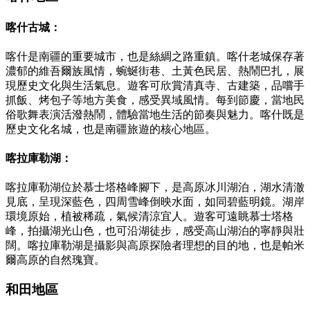
喀什古城：
喀什是南疆的重要城市，也是絲綢之路重鎮。喀什老城保存著
濃郁的維吾爾族風情，蜿蜒街巷、土黃色民居、熱鬧巴扎，展
現歷史文化與生活氣息。遊客可欣賞清真寺、古建築，品嚐手
抓飯、烤包子等地方美食，感受異域風情。每到節慶，當地民
俗歌舞表演活潑熱鬧，體驗當地生活的節奏與魅力。喀什既是
歷史文化名城，也是南疆旅遊的核心地區。
喀拉庫勒湖：
喀拉庫勒湖位於慕士塔格峰腳下，是高原冰川湖泊，湖水清澈
見底，呈現深藍色，四周雪峰倒映水面，如同碧藍明鏡。湖岸
環境原始，植被稀疏，氣候清涼宜人。遊客可遠眺慕士塔格
峰，拍攝湖光山色，也可沿湖徒步，感受高山湖泊的寧靜與壯
闊。喀拉庫勒湖是攝影與高原探險者理想的目的地，也是帕米
爾高原的自然瑰寶。
和田地區