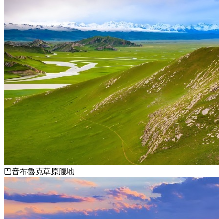
巴音布魯克草原腹地