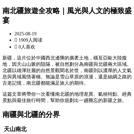
南北疆旅遊全攻略｜風光與人文的極致盛
宴
2025-08-19

1909人阅读

0人喜欢
新疆，這片位於中國西北邊陲的廣袤土地，橫亙亞歐大陸腹
地，因天山山脈的阻隔，被自然劃分為南疆與北疆兩大區域。
北疆以雄渾壯麗的自然景觀聞名於世，南疆則以濃厚的人文氣
息與異域風情著稱。無論是雪山草原的浪漫，還是絲綢之路的
古老記憶，南北疆都能滿足旅人的期待。
這篇文章將帶你一次看懂南北疆的地理差異、氣候特點、經典
景點與最佳旅行時間，幫助你規劃出一趟難忘的新疆之旅。
南疆與北疆的分界
天山南北