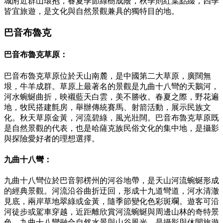
城附近群山環抱，春夏季節綠樹成蔭，秋季則紅葉點綴，四季
皆宜旅遊，是文化與自然景觀兼具的獨特目的地。
巴音布魯克
巴音布魯克草原：
巴音布魯克草原位於天山南麓，是中國第二大草原，廣闊無
垠，牛羊成群。草原上最著名的景觀是九曲十八彎的天鵝河，
河水蜿蜒曲折，映襯藍天白雲，美不勝收。春夏之際，野花遍
地，牧民搭建氈房，舉辦傳統賽馬、射箭活動，展示民族文
化。秋天草原金黃，河流碧綠，風光壯闊。巴音布魯克草原既
是自然景觀的代表，也是哈薩克族民俗文化的集中地，是攝影
與探險愛好者的理想選擇。
九曲十八彎：
九曲十八彎位於巴音郭楞州的河谷地帶，是天山河流蜿蜒形成
的經典景觀。河流沿谷曲折迂回，形成十九道彎道，河水清澈
見底，兩岸草地翠綠或金黃，隨季節變化色彩斑斕。遊客可沿
河徒步或駕車穿越，近距離欣賞河流蜿蜒與周邊山林的奇特景
色。九曲十八彎融合自然水景與山谷風光，是攝影與休閒旅遊