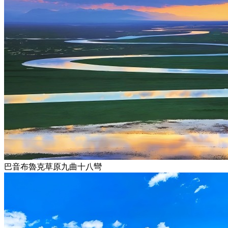
巴音布魯克草原九曲十八彎