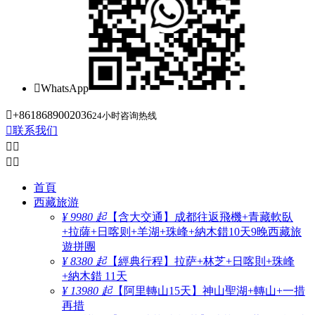

WhatsApp

+8618689002036
24小时咨询热线

联系我们




首頁
西藏旅游
¥ 9980 起
【含大交通】成都往返飛機+青藏軟臥
+拉薩+日喀则+羊湖+珠峰+納木錯10天9晚西藏旅
遊拼團
¥ 8380 起
【經典行程】拉萨+林芝+日喀則+珠峰
+納木錯 11天
¥ 13980 起
【阿里轉山15天】神山聖湖+轉山+一措
再措