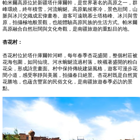
帕米爾高原位於新疆塔什庫爾幹，是世界著名的高原之一，群
峰環繞，終年積雪，河流蜿蜒。高原氣候寒冷，景色壯闊，山
脈與冰川交織成宏偉畫卷。遊客可遠眺慕士塔格峰、冰川與雪
原，拍攝極地般景觀，也能體驗高原民族的生活方式。帕米爾
高原融合自然壯闊與文化奇觀，是南疆旅遊的重點目的地。
杏花村：
杏花村位於塔什庫爾幹河畔，每年春季杏花盛開，整個村莊被
花海包圍，如同仙境。河水蜿蜒流過村落，映襯著盛開的粉白
花朵，形成詩意畫面。村中保持傳統建築風格，遊客可漫步花
間小道，感受寧靜與美麗，拍攝春日絕景。杏花村既是自然賞
花勝地，也蘊含豐富的民俗文化，是南疆旅遊春季必訪的景
點。