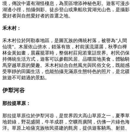
境，傳說中還有湖怪棲息，為景區增添神秘色彩。遊客可漫步
湖邊小徑，拍攝倒影、徒步登山或乘船欣賞湖光山色，是攝影
愛好者與自然愛好者的首選之地。
禾木村：
禾木村位於阿勒泰地區，是圖瓦族的傳統村落，被譽為“人間
仙境”。木屋依山傍水，錯落有致，村前溪流潺潺，秋季白樺
林金黃如畫，晨霧籠罩時，整個村莊宛若童話世界。村民仍保
持傳統生活方式，遊客可以參觀民居、品嚐當地美食，體驗騎
馬穿越草原的樂趣。禾木村結合自然風光與民俗文化，既能感
受寧靜的田園生活，也能拍攝充滿原生態特色的照片，是北疆
旅遊不可錯過的景點。
伊犁河谷
那拉提草原：
那拉提草原位於伊犁河谷，是世界四大高山草原之一，夏季草
地碧綠，野花盛開，牛羊成群，空曠而廣闊，仿佛一片綠色海
洋。草原上哈薩克族牧民搭建的氈房，提供遊客騎馬、射箭、