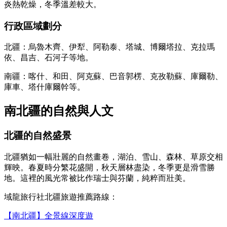
炎熱乾燥，冬季溫差較大。
行政區域劃分
北疆：烏魯木齊、伊犁、阿勒泰、塔城、博爾塔拉、克拉瑪
依、昌吉、石河子等地。
南疆：喀什、和田、阿克蘇、巴音郭楞、克孜勒蘇、庫爾勒、
庫車、塔什庫爾幹等。
南北疆的自然與人文
北疆的自然盛景
北疆猶如一幅壯麗的自然畫卷，湖泊、雪山、森林、草原交相
輝映。春夏時分繁花盛開，秋天層林盡染，冬季更是滑雪勝
地。這裡的風光常被比作瑞士與芬蘭，純粹而壯美。
域龍旅行社北疆旅遊推薦路線：
【南北疆】全景線深度遊