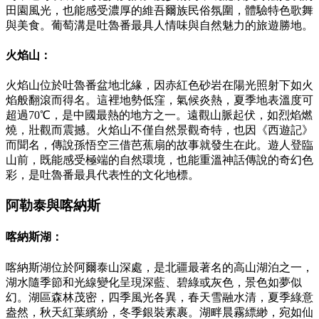
田園風光，也能感受濃厚的維吾爾族民俗氛圍，體驗特色歌舞
與美食。葡萄溝是吐魯番最具人情味與自然魅力的旅遊勝地。
火焰山：
火焰山位於吐魯番盆地北緣，因赤紅色砂岩在陽光照射下如火
焰般翻滾而得名。這裡地勢低窪，氣候炎熱，夏季地表溫度可
超過70℃，是中國最熱的地方之一。遠觀山脈起伏，如烈焰燃
燒，壯觀而震撼。火焰山不僅自然景觀奇特，也因《西遊記》
而聞名，傳說孫悟空三借芭蕉扇的故事就發生在此。遊人登臨
山前，既能感受極端的自然環境，也能重溫神話傳說的奇幻色
彩，是吐魯番最具代表性的文化地標。
阿勒泰與喀納斯
喀納斯湖：
喀納斯湖位於阿爾泰山深處，是北疆最著名的高山湖泊之一，
湖水隨季節和光線變化呈現深藍、碧綠或灰色，景色如夢似
幻。湖區森林茂密，四季風光各異，春天雪融水清，夏季綠意
盎然，秋天紅葉繽紛，冬季銀裝素裹。湖畔晨霧縹緲，宛如仙