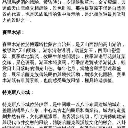
品嚐馬奶酒的體驗。黃昏時分，夕陽映照草地，金光燦爛，與
遠處天山雪峰交相輝映，景色壯麗。那拉提草原不僅是自然美
景的代表，也是民族風情的集中展示地，是北疆旅遊最具吸引
力的景點之一。
賽里木湖：
賽里木湖位於博爾塔拉蒙古自治州，是天山西部的高山湖泊，
被譽為“天山明珠”。湖水清澈透明，碧藍如玉，四周山巒疊
翠，夏季草地繁茂，牧民牛羊悠閒漫步，秋季湖邊野花與紅葉
交織，景色斑斕。湖區水域廣闊，可乘船遊覽或沿湖徒步，觀
賞日出日落時的湖光山色。每年七月，當地會舉辦那達慕盛
會，展示哈薩克族傳統民俗與競技活動，增添文化體驗。賽里
木湖既有壯麗景觀，也能感受民族風情，極具旅遊價值。
特克斯八卦城：
特克斯八卦城位於伊犁，是中國唯一以八卦布局建城的城市，
整體結構呈八卦形，中心為古老的民居和商業街。城內街道規
劃井然有序，文化底蘊濃厚。遊客漫步街頭，可欣賞傳統建築
與現代市井交融的風貌，體驗哈薩克與漢族文化的融合。八卦