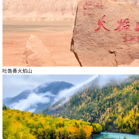
吐魯番火焰山