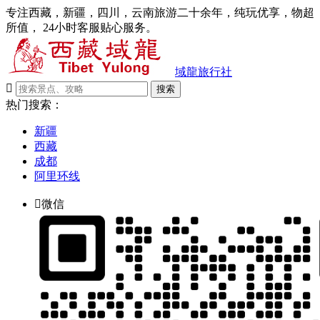
专注西藏，新疆，四川，云南旅游二十余年，纯玩优享，物超
所值， 24小时客服贴心服务。
域龍旅行社

搜索
热门搜索：
新疆
西藏
成都
阿里环线

微信