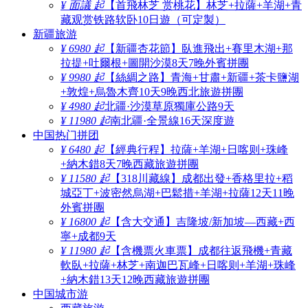
¥ 面議 起
【首飛林芝 赏桃花】林芝+拉薩+羊湖+青
藏观赏铁路软卧10日遊（可定製）
新疆旅游
¥ 6980 起
【新疆杏花節】臥進飛出+賽里木湖+那
拉提+吐爾根+圖開沙漠8天7晚外賓拼團
¥ 9980 起
【絲綢之路】青海+甘肅+新疆+茶卡鹽湖
+敦煌+烏魯木齊10天9晚西北旅遊拼團
¥ 4980 起
北疆·沙漠草原獨庫公路9天
¥ 11980 起
南北疆·全景線16天深度遊
中国热门拼团
¥ 6480 起
【經典行程】拉薩+羊湖+日喀则+珠峰
+納木錯8天7晚西藏旅遊拼團
¥ 11580 起
【318川藏線】成都出發+香格里拉+稻
城亞丁+波密然烏湖+巴鬆措+羊湖+拉薩12天11晚
外賓拼團
¥ 16800 起
【含大交通】吉隆坡/新加坡—西藏+西
寧+成都9天
¥ 11980 起
【含機票火車票】成都往返飛機+青藏
軟臥+拉薩+林芝+南迦巴瓦峰+日喀则+羊湖+珠峰
+納木錯13天12晚西藏旅遊拼團
中国城市游