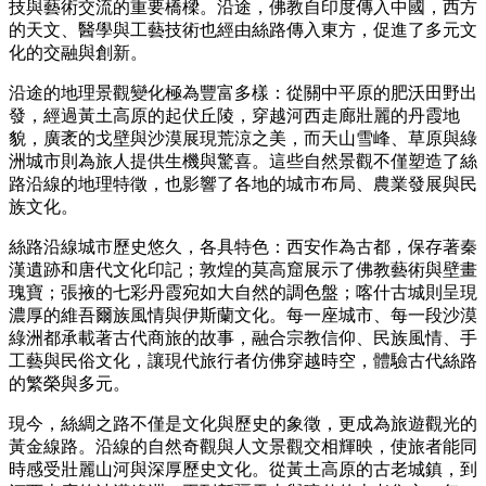
技與藝術交流的重要橋樑。沿途，佛教自印度傳入中國，西方
的天文、醫學與工藝技術也經由絲路傳入東方，促進了多元文
化的交融與創新。
沿途的地理景觀變化極為豐富多樣：從關中平原的肥沃田野出
發，經過黃土高原的起伏丘陵，穿越河西走廊壯麗的丹霞地
貌，廣袤的戈壁與沙漠展現荒涼之美，而天山雪峰、草原與綠
洲城市則為旅人提供生機與驚喜。這些自然景觀不僅塑造了絲
路沿線的地理特徵，也影響了各地的城市布局、農業發展與民
族文化。
絲路沿線城市歷史悠久，各具特色：西安作為古都，保存著秦
漢遺跡和唐代文化印記；敦煌的莫高窟展示了佛教藝術與壁畫
瑰寶；張掖的七彩丹霞宛如大自然的調色盤；喀什古城則呈現
濃厚的維吾爾族風情與伊斯蘭文化。每一座城市、每一段沙漠
綠洲都承載著古代商旅的故事，融合宗教信仰、民族風情、手
工藝與民俗文化，讓現代旅行者仿佛穿越時空，體驗古代絲路
的繁榮與多元。
現今，絲綢之路不僅是文化與歷史的象徵，更成為旅遊觀光的
黃金線路。沿線的自然奇觀與人文景觀交相輝映，使旅者能同
時感受壯麗山河與深厚歷史文化。從黃土高原的古老城鎮，到