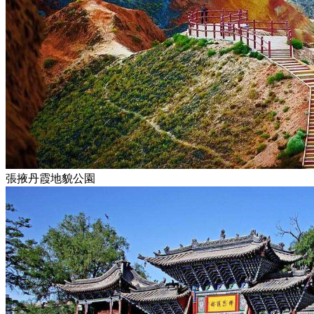
張掖丹霞地貌公園