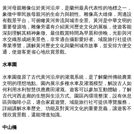
黃河母親雕像位於黃河沿岸，是蘭州最具代表性的地標之一，
象徵中華民族母親河的生命力與韌性。雕像高大雄偉，周邊設
有觀景平台，可俯瞰黃河奔流與城市全景。黃河是中華文明的
重要發源地，雕像旁還有介紹黃河歷史文化的展板，使遊客能
深刻理解其精神象徵。最佳觀賞時間為早晨和傍晚，光影與河
水交織形成絕美景色，非常適合攝影愛好者。域龍旅行社提供
專業導覽，講解黃河歷史文化與蘭州城市故事，並安排方便交
通，使遊客更省心地欣賞景觀。
水車園
水車園復原了古代黃河沿岸的灌溉系統，是了解蘭州傳統農業
文明的理想地點。園內展示多種水車及灌溉模型，解說古人如
何利用水利智慧供應農田灌溉。遊客可以參加互動體驗，了解
古代河西走廊的生態與生活方式。園區內環境整潔，設有休息
區與咖啡小店，適合家庭遊覽。域龍旅行社可提供導覽服務，
詳細講解水車歷史、功能及對黃河文化的重要意義，讓遊客不
僅欣賞景觀，還能增進知識。
中山橋