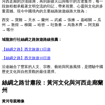
河西走廊的沙漠綠洲，再到新疆天山與喀什的古老集市，每一
段旅程都承載著文明交流的印記，帶來視覺、心靈與文化的多
重震撼。現今中國境內的主要絲路旅遊線路大致為：
西安 → 寶雞 → 天水 → 蘭州 → 武威 → 張掖 → 嘉峪關 → 瓜
州 → 敦煌 → 柳園 → 哈密 → 吐魯番 → 烏魯木齊 → 阿克蘇
→ 喀什
域龍旅行社絲綢之路旅遊路線推薦：
【絲綢之路】西北旅遊13日遊
【絲綢之路】西北旅遊10日遊
沿途融合了豐富的人文、宗教、藝術與民族風情，是體驗中國
歷史文化與自然景觀的最佳選擇。
絲綢之路甘肅段：黃河文化與河西走廊蘭
州
黃河母親雕像