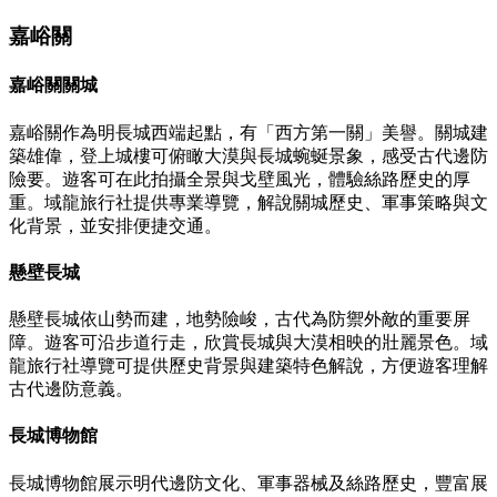
嘉峪關
嘉峪關關城
嘉峪關作為明長城西端起點，有「西方第一關」美譽。關城建
築雄偉，登上城樓可俯瞰大漠與長城蜿蜒景象，感受古代邊防
險要。遊客可在此拍攝全景與戈壁風光，體驗絲路歷史的厚
重。域龍旅行社提供專業導覽，解說關城歷史、軍事策略與文
化背景，並安排便捷交通。
懸壁長城
懸壁長城依山勢而建，地勢險峻，古代為防禦外敵的重要屏
障。遊客可沿步道行走，欣賞長城與大漠相映的壯麗景色。域
龍旅行社導覽可提供歷史背景與建築特色解說，方便遊客理解
古代邊防意義。
長城博物館
長城博物館展示明代邊防文化、軍事器械及絲路歷史，豐富展