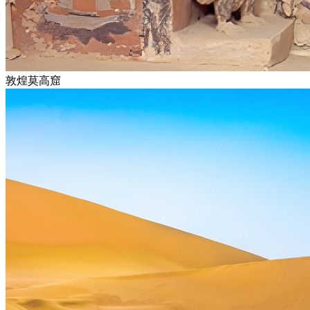
敦煌莫高窟