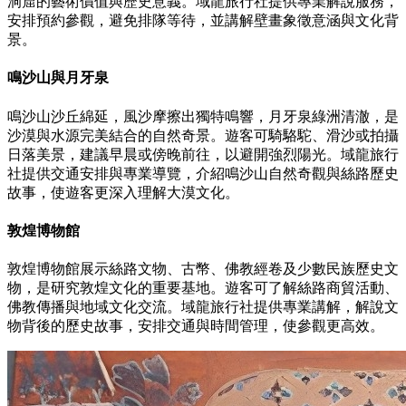
洞窟的藝術價值與歷史意義。域龍旅行社提供專業解說服務，
安排預約參觀，避免排隊等待，並講解壁畫象徵意涵與文化背
景。
鳴沙山與月牙泉
鳴沙山沙丘綿延，風沙摩擦出獨特鳴響，月牙泉綠洲清澈，是
沙漠與水源完美結合的自然奇景。遊客可騎駱駝、滑沙或拍攝
日落美景，建議早晨或傍晚前往，以避開強烈陽光。域龍旅行
社提供交通安排與專業導覽，介紹鳴沙山自然奇觀與絲路歷史
故事，使遊客更深入理解大漠文化。
敦煌博物館
敦煌博物館展示絲路文物、古幣、佛教經卷及少數民族歷史文
物，是研究敦煌文化的重要基地。遊客可了解絲路商貿活動、
佛教傳播與地域文化交流。域龍旅行社提供專業講解，解說文
物背後的歷史故事，安排交通與時間管理，使參觀更高效。