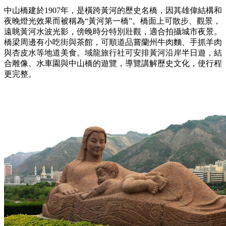
中山橋建於1907年，是橫跨黃河的歷史名橋，因其雄偉結構和
夜晚燈光效果而被稱為“黃河第一橋”。橋面上可散步、觀景，
遠眺黃河水波光影，傍晚時分特別壯觀，適合拍攝城市夜景。
橋梁周邊有小吃街與茶館，可順道品嘗蘭州牛肉麵、手抓羊肉
與杏皮水等地道美食。域龍旅行社可安排黃河沿岸半日遊，結
合雕像、水車園與中山橋的遊覽，導覽講解歷史文化，使行程
更完整。