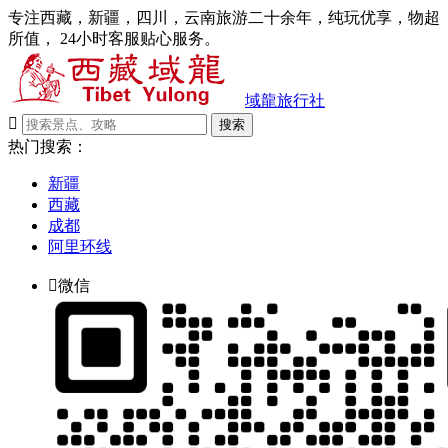
专注西藏，新疆，四川，云南旅游二十余年，纯玩优享，物超
所值， 24小时客服贴心服务。
域龍旅行社

搜索
热门搜索：
新疆
西藏
成都
阿里环线

微信