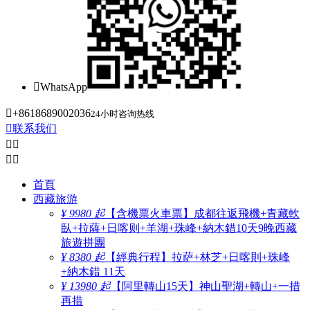

WhatsApp

+8618689002036
24小时咨询热线

联系我们




首頁
西藏旅游
¥ 9980 起
【含機票火車票】成都往返飛機+青藏軟
臥+拉薩+日喀则+羊湖+珠峰+納木錯10天9晚西藏
旅遊拼團
¥ 8380 起
【經典行程】拉萨+林芝+日喀則+珠峰
+納木錯 11天
¥ 13980 起
【阿里轉山15天】神山聖湖+轉山+一措
再措