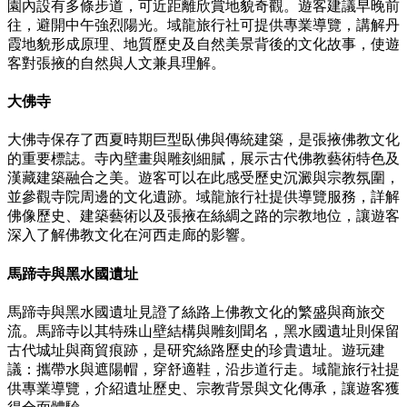
園內設有多條步道，可近距離欣賞地貌奇觀。遊客建議早晚前
往，避開中午強烈陽光。域龍旅行社可提供專業導覽，講解丹
霞地貌形成原理、地質歷史及自然美景背後的文化故事，使遊
客對張掖的自然與人文兼具理解。
大佛寺
大佛寺保存了西夏時期巨型臥佛與傳統建築，是張掖佛教文化
的重要標誌。寺內壁畫與雕刻細膩，展示古代佛教藝術特色及
漢藏建築融合之美。遊客可以在此感受歷史沉澱與宗教氛圍，
並參觀寺院周邊的文化遺跡。域龍旅行社提供導覽服務，詳解
佛像歷史、建築藝術以及張掖在絲綢之路的宗教地位，讓遊客
深入了解佛教文化在河西走廊的影響。
馬蹄寺與黑水國遺址
馬蹄寺與黑水國遺址見證了絲路上佛教文化的繁盛與商旅交
流。馬蹄寺以其特殊山壁結構與雕刻聞名，黑水國遺址則保留
古代城址與商貿痕跡，是研究絲路歷史的珍貴遺址。遊玩建
議：攜帶水與遮陽帽，穿舒適鞋，沿步道行走。域龍旅行社提
供專業導覽，介紹遺址歷史、宗教背景與文化傳承，讓遊客獲