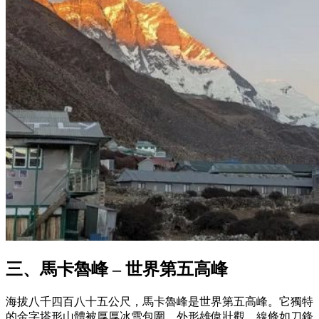
三、馬卡魯峰 – 世界第五高峰
海拔八千四百八十五公尺，馬卡魯峰是世界第五高峰。它獨特
的金字塔形山體被厚厚冰雪包圍，外形雄偉壯觀，線條如刀鋒