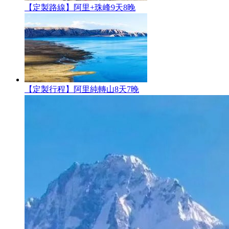
【定製路線】阿里+珠峰9天8晚
【定製行程】阿里純轉山8天7晚