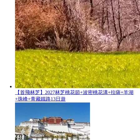
【首飛林芝】2027林芝桃花節+波密桃花溝+拉薩+羊湖
+珠峰+青藏鐵路13日遊