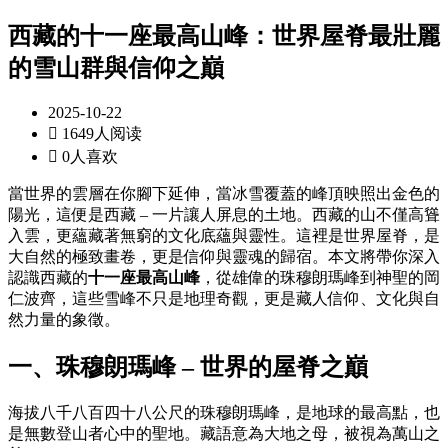
西藏的十一座最高山峰：世界屋脊最壯麗
的雪山群與信仰之巔
2025-10-22

1649人阅读

0人喜欢
當世界的雲層在你腳下延伸，當冰雪覆蓋的峰頂映照出金色的
陽光，這便是西藏 – 一片讓人屏息的土地。西藏的山不僅高聳
入雲，更蘊藏著無窮的文化底蘊與靈性。這裡是世界屋脊，是
大自然的極致畫卷，更是信仰與靈魂的歸宿。本文將帶你深入
認識西藏的
十一座最高山峰
，從雄偉的珠穆朗瑪峰到神聖的岡
仁波齊，這些雪峰不只是地理奇觀，更是藏人信仰、文化與自
然力量的象徵。
一、珠穆朗瑪峰 – 世界的屋脊之巔
海拔八千八百四十八公尺的珠穆朗瑪峰，是地球的最高點，也
是無數登山者心中的聖地。藏語意為大地之母，被視為萬山之