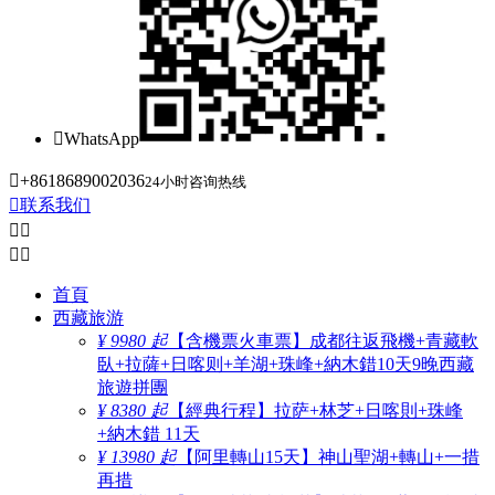

WhatsApp

+8618689002036
24小时咨询热线

联系我们




首頁
西藏旅游
¥ 9980 起
【含機票火車票】成都往返飛機+青藏軟
臥+拉薩+日喀则+羊湖+珠峰+納木錯10天9晚西藏
旅遊拼團
¥ 8380 起
【經典行程】拉萨+林芝+日喀則+珠峰
+納木錯 11天
¥ 13980 起
【阿里轉山15天】神山聖湖+轉山+一措
再措