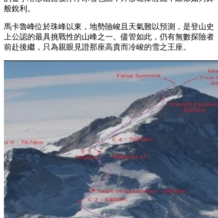
般銳利。
馬卡魯峰位於珠峰以東，地勢險峻且天氣難以預測，是登山史
上公認的最具挑戰性的山峰之一。儘管如此，仍有無數探險者
前赴後繼，只為親眼見證那座高貴而冷峻的雪之王座。