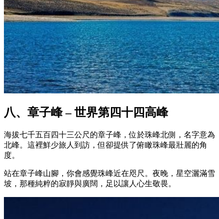
八、章子峰‌ – 世界第四十四高峰
海拔七千五百四十三公尺的章子峰‌，位於珠峰北側，名字意為
北峰。這裡鮮少旅人到訪，但卻提供了俯瞰珠峰最壯麗的角
度。
站在章子峰‌山腳，你會感覺珠峰近在咫尺。夜晚，星空灑滿雪
坡，那種純粹的寂靜與廣闊，足以讓人心生敬畏。