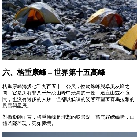
六、格重康峰‌ – 世界第十五高峰
格重康峰‌海拔七千九百五十二公尺，位於珠峰與卓奧友峰之
間。它是所有非八千米級山峰中最高的一座。這座山並不喧
鬧，也沒有過多的人跡，但卻以低調的姿態守望著喜馬拉雅的
風雪與星辰。
對攝影師而言，格重康峰‌是理想的取景點。當雲霧繚繞時，山
體若隱若現，宛如夢境。