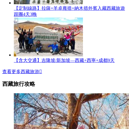
【定制線路】拉薩+羊卓雍措+納木措外賓入藏西藏旅遊
跟團4天3晚
【含大交通】吉隆坡/新加坡—西藏+西寧+成都9天
查看更多西藏旅游

西藏旅行攻略