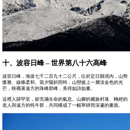
十、波容日峰 – 世界第八十六高峰
波容日峰，海拔七千二百九十二公尺，位於定日縣境內，山勢
優雅、線條柔和。當夕陽斜照時，山巒披上一層淡金色的光
芒，映襯著遠方的珠峰群峰，美得如詩如畫。
這裡人跡罕至，卻充滿生命的氣息。山腳的藏族村落、轉經的
老人與遠方的牦牛群，共同構成了一幅寧靜而深邃的畫面。