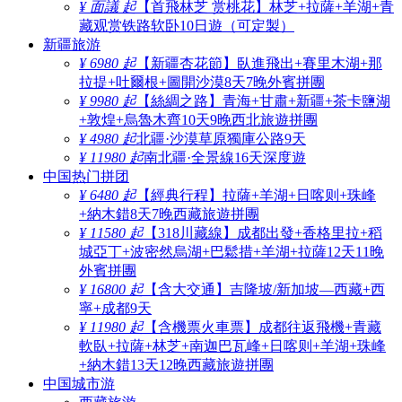
¥ 面議 起
【首飛林芝 赏桃花】林芝+拉薩+羊湖+青
藏观赏铁路软卧10日遊（可定製）
新疆旅游
¥ 6980 起
【新疆杏花節】臥進飛出+賽里木湖+那
拉提+吐爾根+圖開沙漠8天7晚外賓拼團
¥ 9980 起
【絲綢之路】青海+甘肅+新疆+茶卡鹽湖
+敦煌+烏魯木齊10天9晚西北旅遊拼團
¥ 4980 起
北疆·沙漠草原獨庫公路9天
¥ 11980 起
南北疆·全景線16天深度遊
中国热门拼团
¥ 6480 起
【經典行程】拉薩+羊湖+日喀则+珠峰
+納木錯8天7晚西藏旅遊拼團
¥ 11580 起
【318川藏線】成都出發+香格里拉+稻
城亞丁+波密然烏湖+巴鬆措+羊湖+拉薩12天11晚
外賓拼團
¥ 16800 起
【含大交通】吉隆坡/新加坡—西藏+西
寧+成都9天
¥ 11980 起
【含機票火車票】成都往返飛機+青藏
軟臥+拉薩+林芝+南迦巴瓦峰+日喀则+羊湖+珠峰
+納木錯13天12晚西藏旅遊拼團
中国城市游