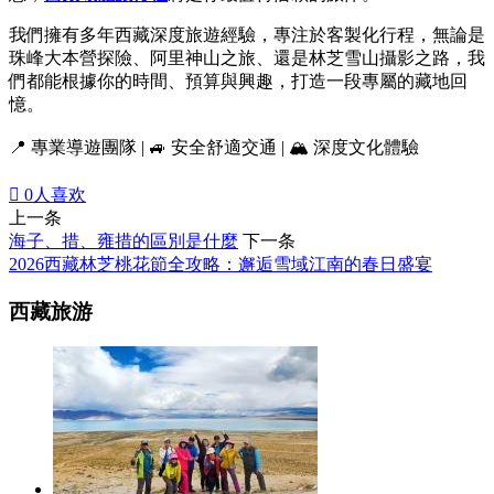
我們擁有多年西藏深度旅遊經驗，專注於客製化行程，無論是
珠峰大本營探險、阿里神山之旅、還是林芝雪山攝影之路，我
們都能根據你的時間、預算與興趣，打造一段專屬的藏地回
憶。
📍 專業導遊團隊 | 🚙 安全舒適交通 | 🏔 深度文化體驗

0
人喜欢
上一条
海子、措、雍措的區別是什麼
下一条
2026西藏林芝桃花節全攻略：邂逅雪域江南的春日盛宴
西藏旅游