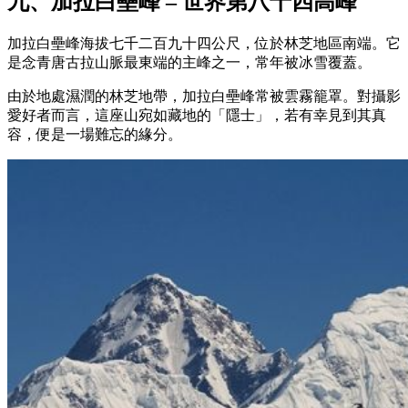
九、加拉白壘峰 – 世界第八十四高峰
加拉白壘峰海拔七千二百九十四公尺，位於林芝地區南端。它
是念青唐古拉山脈最東端的主峰之一，常年被冰雪覆蓋。
由於地處濕潤的林芝地帶，加拉白壘峰常被雲霧籠罩。對攝影
愛好者而言，這座山宛如藏地的「隱士」，若有幸見到其真
容，便是一場難忘的緣分。