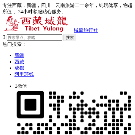
专注西藏，新疆，四川，云南旅游二十余年，纯玩优享，物超
所值， 24小时客服贴心服务。
域龍旅行社

搜索
热门搜索：
新疆
西藏
成都
阿里环线

微信