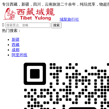
专注西藏，新疆，四川，云南旅游二十余年，纯玩优享，物超所
域龍旅行社

搜索
热门搜索：
新疆
西藏
成都
阿里环线