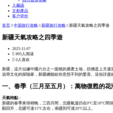
四川旅游攻略
入藏函
文創產品
客户评价
首页
中国旅行攻略
新疆旅行攻略
新疆天氣攻略之四季遊



新疆天氣攻略之四季遊
2025-11-07

895人阅读

0人喜欢
新疆，這片佔據中國六分之一面積的廣袤土地，彷彿是上天遺
追尋文化的探險家，新疆總能給你意想不到的驚喜。這份詳盡
一、春季（三月至五月）：萬物復甦的花
天氣特點
：
新疆的春季來得稍晚，三四月間，北疆氣溫仍在0°C至10°C
顯回升，北疆可達15°C左右，南疆則可達20°C以上。