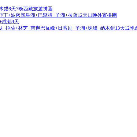
木錯8天7晚西藏旅遊拼團
亞丁+波密然烏湖+巴鬆措+羊湖+拉薩12天11晚外賓拼團
+成都9天
+拉薩+林芝+南迦巴瓦峰+日喀则+羊湖+珠峰+納木錯13天12