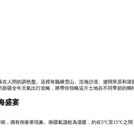
落在人間的調色盤。這裡有巍峨雪山、浩瀚沙漠、遼闊草原和湛
的新疆全年天氣出行攻略，將帶你領略這片土地在不同季節的獨
海盛宴
間徘徊，偶有倒春寒現象。南疆氣溫較為溫暖，約在5°C至15°C