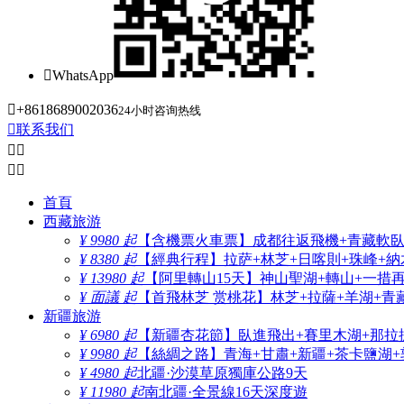

WhatsApp

+8618689002036
24小时咨询热线

联系我们




首頁
西藏旅游
¥ 9980 起
【含機票火車票】成都往返飛機+青藏軟臥+
¥ 8380 起
【經典行程】拉萨+林芝+日喀則+珠峰+納木
¥ 13980 起
【阿里轉山15天】神山聖湖+轉山+一措
¥ 面議 起
【首飛林芝 赏桃花】林芝+拉薩+羊湖+青
新疆旅游
¥ 6980 起
【新疆杏花節】臥進飛出+賽里木湖+那拉
¥ 9980 起
【絲綢之路】青海+甘肅+新疆+茶卡鹽湖+
¥ 4980 起
北疆·沙漠草原獨庫公路9天
¥ 11980 起
南北疆·全景線16天深度遊