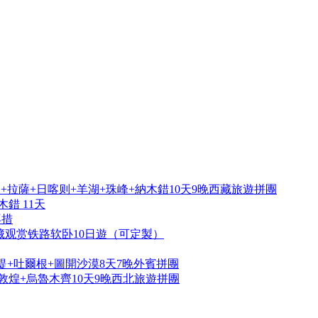
拉薩+日喀则+羊湖+珠峰+納木錯10天9晚西藏旅遊拼團
錯 11天
再措
藏观赏铁路软卧10日遊（可定製）
提+吐爾根+圖開沙漠8天7晚外賓拼團
敦煌+烏魯木齊10天9晚西北旅遊拼團