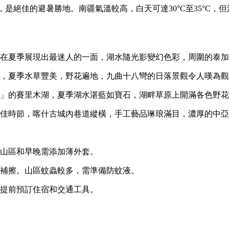
適，是絕佳的避暑勝地。南疆氣溫較高，白天可達30°C至35°
在夏季展現出最迷人的一面，湖水隨光影變幻色彩，周圍的泰加
，夏季水草豐美，野花遍地，九曲十八彎的日落景觀令人嘆為觀
」的賽里木湖，夏季湖水湛藍如寶石，湖畔草原上開滿各色野花
佳時節，喀什古城內巷道縱橫，手工藝品琳琅滿目，濃厚的中亞
山區和早晚需添加薄外套。
補擦。山區蚊蟲較多，需準備防蚊液。
提前預訂住宿和交通工具。