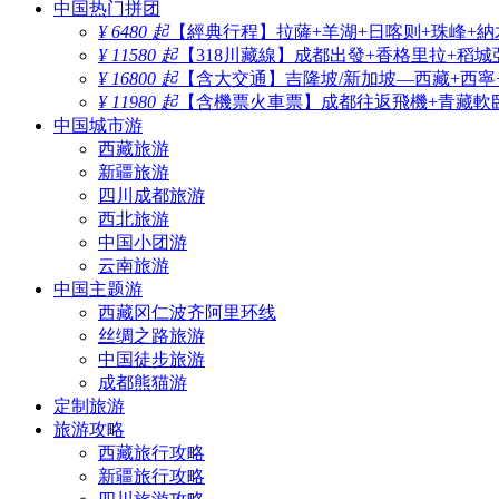
中国热门拼团
¥ 6480 起
【經典行程】拉薩+羊湖+日喀则+珠峰+納
¥ 11580 起
【318川藏線】成都出發+香格里拉+稻城
¥ 16800 起
【含大交通】吉隆坡/新加坡—西藏+西寧
¥ 11980 起
【含機票火車票】成都往返飛機+青藏軟臥
中国城市游
西藏旅游
新疆旅游
四川成都旅游
西北旅游
中国小团游
云南旅游
中国主题游
西藏冈仁波齐阿里环线
丝绸之路旅游
中国徒步旅游
成都熊猫游
定制旅游
旅游攻略
西藏旅行攻略
新疆旅行攻略