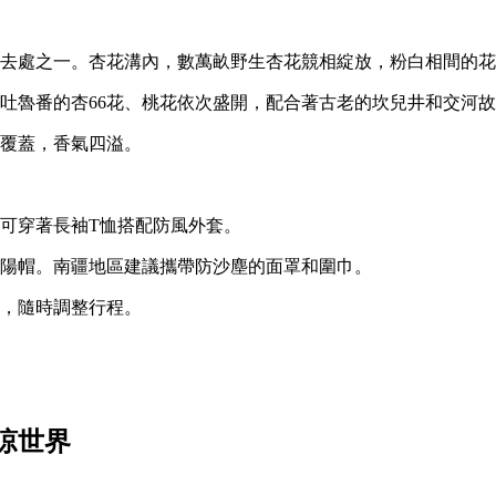
去處之一。杏花溝內，數萬畝野生杏花競相綻放，粉白相間的花
吐魯番的杏66花、桃花依次盛開，配合著古老的坎兒井和交河
覆蓋，香氣四溢。
可穿著長袖T恤搭配防風外套。
陽帽。南疆地區建議攜帶防沙塵的面罩和圍巾。
，隨時調整行程。
涼世界