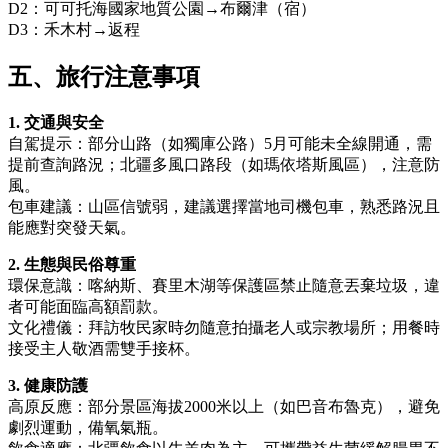
D2：可可托海國家地質公園→布爾津（宿）
D3：禾木村→返程
五、旅行注意事項
1. 交通與安全
自駕提示：部分山路（如獨庫公路）5月可能未全線開通，需
提前查詢路況；北疆多風口路段（如瑪依塔斯風區），注意防
風。
包車建議：山區信號弱，建議選擇當地司機包車，熟悉路況且
能應對突發天氣。
2. 生態與民俗尊重
環保意識：喀納斯、賽里木湖等保護區禁止隨意丟棄垃圾，違
者可能面臨高額罰款。
文化禮儀：拜訪牧民家時勿隨意拍攝老人或宗教場所；用餐時
接受主人敬酒需雙手接杯。
3. 健康防護
高原反應：部分景區海拔2000米以上（如巴音布魯克），避免
劇烈運動，備氧氣瓶。