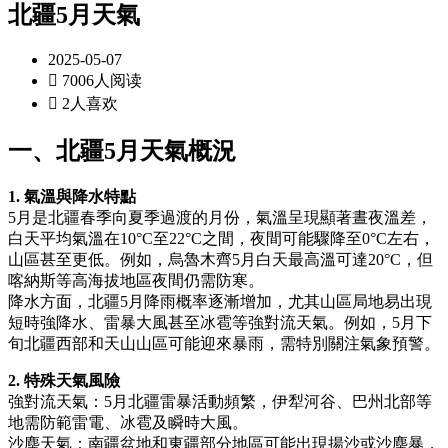
北疆5月天氣
2025-05-07

7006人阅读

2人喜欢
一、北疆5月天氣概況
1. 氣溫與降水特點
5月是北疆春季向夏季過渡的月份，氣溫呈現顯著晝夜溫差，
白天平均氣溫在10°C至22°C之間，夜間可能驟降至0°C左右，
山區甚至更低。例如，烏魯木齊5月白天最高溫可達20°C，但
喀納斯等高海拔地區夜間仍需防寒。
降水方面，北疆5月降雨概率逐漸增加，尤其山區局地易出現
短時強降水、雷暴大風甚至冰雹等強對流天氣。例如，5月下
旬北疆西部和天山山區可能迎來暴雨，需特別關注氣象預警。
2. 特殊天氣風險
強對流天氣：5月北疆雷暴活動頻繁，伊犁河谷、巴州北部等
地需防範雷電、冰雹及瞬時大風。
沙塵天氣：南疆盆地和東疆部分地區可能出現揚沙或沙塵暴，