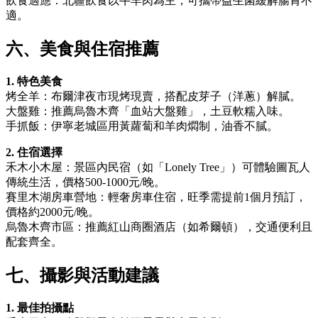
飲食適應：北疆飲食以牛羊肉為主，可攜帶益生菌緩解腸胃不
適。
六、美食與住宿推薦
1. 特色美食
烤全羊：布爾津夜市現烤現賣，搭配皮芽子（洋蔥）解膩。
大盤雞：推薦烏魯木齊「血站大盤雞」，土豆軟糯入味。
手抓飯：伊寧老城區用黃蘿蔔和羊肉燜制，油香不膩。
2. 住宿選擇
禾木小木屋：景區內民宿（如「Lonely Tree」）可體驗圖瓦人
傳統生活，價格500-1000元/晚。
賽里木湖房車營地：輕奢房車住宿，旺季需提前1個月預訂，
價格約2000元/晚。
烏魯木齊市區：推薦紅山商圈酒店（如希爾頓），交通便利且
配套齊全。
七、攝影與活動建議
1. 最佳拍攝點