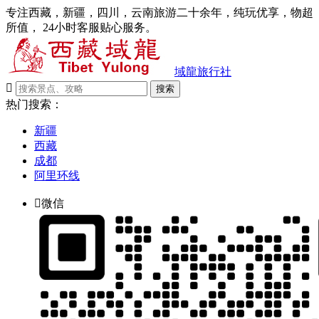
专注西藏，新疆，四川，云南旅游二十余年，纯玩优享，物超
所值， 24小时客服贴心服务。
域龍旅行社

搜索
热门搜索：
新疆
西藏
成都
阿里环线

微信