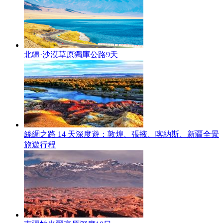
北疆·沙漠草原獨庫公路9天
絲綢之路 14 天深度遊：敦煌、張掖、喀納斯、新疆全景
旅遊行程