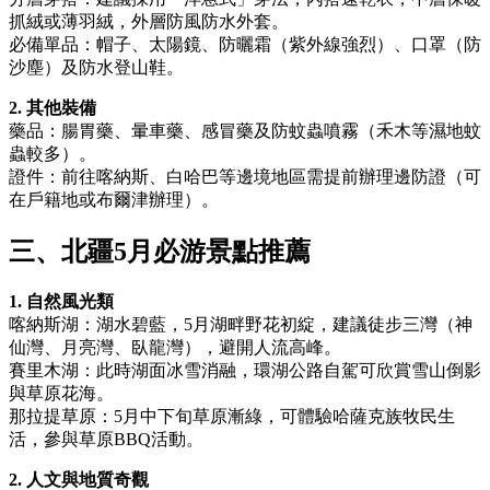
抓絨或薄羽絨，外層防風防水外套。
必備單品：帽子、太陽鏡、防曬霜（紫外線強烈）、口罩（防
沙塵）及防水登山鞋。
2. 其他裝備
藥品：腸胃藥、暈車藥、感冒藥及防蚊蟲噴霧（禾木等濕地蚊
蟲較多）。
證件：前往喀納斯、白哈巴等邊境地區需提前辦理邊防證（可
在戶籍地或布爾津辦理）。
三、北疆5月必游景點推薦
1. 自然風光類
喀納斯湖：湖水碧藍，5月湖畔野花初綻，建議徒步三灣（神
仙灣、月亮灣、臥龍灣），避開人流高峰。
賽里木湖：此時湖面冰雪消融，環湖公路自駕可欣賞雪山倒影
與草原花海。
那拉提草原：5月中下旬草原漸綠，可體驗哈薩克族牧民生
活，參與草原BBQ活動。
2. 人文與地質奇觀