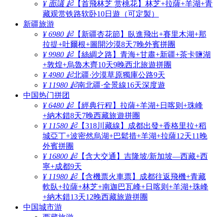
¥ 面議 起
【首飛林芝 赏桃花】林芝+拉薩+羊湖+青
藏观赏铁路软卧10日遊（可定製）
新疆旅游
¥ 6980 起
【新疆杏花節】臥進飛出+賽里木湖+那
拉提+吐爾根+圖開沙漠8天7晚外賓拼團
¥ 9980 起
【絲綢之路】青海+甘肅+新疆+茶卡鹽湖
+敦煌+烏魯木齊10天9晚西北旅遊拼團
¥ 4980 起
北疆·沙漠草原獨庫公路9天
¥ 11980 起
南北疆·全景線16天深度遊
中国热门拼团
¥ 6480 起
【經典行程】拉薩+羊湖+日喀则+珠峰
+納木錯8天7晚西藏旅遊拼團
¥ 11580 起
【318川藏線】成都出發+香格里拉+稻
城亞丁+波密然烏湖+巴鬆措+羊湖+拉薩12天11晚
外賓拼團
¥ 16800 起
【含大交通】吉隆坡/新加坡—西藏+西
寧+成都9天
¥ 11980 起
【含機票火車票】成都往返飛機+青藏
軟臥+拉薩+林芝+南迦巴瓦峰+日喀则+羊湖+珠峰
+納木錯13天12晚西藏旅遊拼團
中国城市游