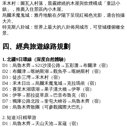
禾木村：圖瓦人村落，晨霧繚繞的木屋與炊煙構成「童話小
鎮」，推薦入住景區內小木屋。
烏爾禾魔鬼城：雅丹地貌在夕陽下呈現紅褐色光影，適合拍攝
大片。
特克斯八卦城：世界上最大的八卦佈局城市，可登城樓俯瞰全
景。
四、經典旅遊線路規劃
1. 北疆9日環線（深度自然體驗）
D1：烏魯木齊→S21沙漠公路→五彩灘→布爾津（宿）
D2：布爾津→喀納斯湖→觀魚亭→喀納斯村（宿）
D3：徒步三灣→禾木村（宿）
D4：禾木日出→烏爾禾魔鬼城→克拉瑪依（宿）
D5：賽里木湖環湖→果子溝大橋→伊寧（宿）
D6：伊寧→那拉提草原→巴音布魯克（宿）
D7：獨庫公路北段→奎屯大峽谷→烏魯木齊（宿）
D8：烏魯木齊散團（可參觀國際大巴扎）
2. 短途3日精華游
D1：烏魯木齊→天山天池→富蘊（宿）