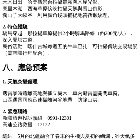
禾木日出：哈登觀景台拍攝晨霧與木屋光影。
賽里木湖：西海草原傍晚拍攝天鵝與雪山倒影。
獨山子大峽谷：利用廣角鏡頭捕捉地質褶皺紋理。
2. 特色體驗
騎馬穿越：那拉提草原提供2小時騎馬路線（約200元/人），
深入夏塔古道。
民俗活動：喀什古城每週五的牛羊巴扎，可拍攝傳統交易場景
（需南疆行程配合）。
八、應急預案
1. 天氣突變處理
遇雷暴時遠離高地與孤立樹木，車內避雷需關閉車窗。
山區遇暴雨應迅速撤離河谷地帶，防範山洪。
2. 緊急聯絡
新疆旅遊投訴熱線：0991-12301
高速公路救援：12122
總結：5月的北疆融合了春末的生機與夏初的絢爛，雖天氣多