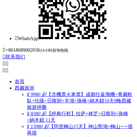

WhatsApp

+8618689002036
24小时咨询热线

联系我们




首頁
西藏旅游
¥ 9980 起
【含機票火車票】成都往返飛機+青藏軟
臥+拉薩+日喀则+羊湖+珠峰+納木錯10天9晚西藏
旅遊拼團
¥ 8380 起
【經典行程】拉萨+林芝+日喀則+珠峰
+納木錯 11天
¥ 13980 起
【阿里轉山15天】神山聖湖+轉山+一措
再措