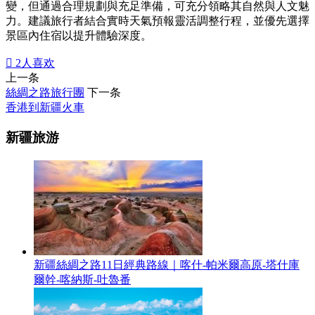
變，但通過合理規劃與充足準備，可充分領略其自然與人文魅
力。建議旅行者結合實時天氣預報靈活調整行程，並優先選擇
景區內住宿以提升體驗深度。

2
人喜欢
上一条
絲綢之路旅行團
下一条
香港到新疆火車
新疆旅游
新疆絲綢之路11日經典路線｜喀什-帕米爾高原-塔什庫
爾幹-喀納斯-吐魯番