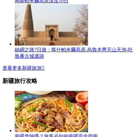
南疆帕米爾高原深度10日
絲綢之路7日遊：喀什帕米爾高原-烏魯木齊天山天池-吐
魯番古城遺跡
查看更多新疆旅游

新疆旅行攻略
南疆危險嗎？旅客必知的南疆安全指南