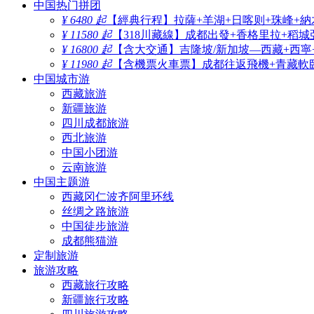
中国热门拼团
¥ 6480 起
【經典行程】拉薩+羊湖+日喀则+珠峰+納
¥ 11580 起
【318川藏線】成都出發+香格里拉+稻城
¥ 16800 起
【含大交通】吉隆坡/新加坡—西藏+西寧
¥ 11980 起
【含機票火車票】成都往返飛機+青藏軟臥
中国城市游
西藏旅游
新疆旅游
四川成都旅游
西北旅游
中国小团游
云南旅游
中国主题游
西藏冈仁波齐阿里环线
丝绸之路旅游
中国徒步旅游
成都熊猫游
定制旅游
旅游攻略
西藏旅行攻略
新疆旅行攻略