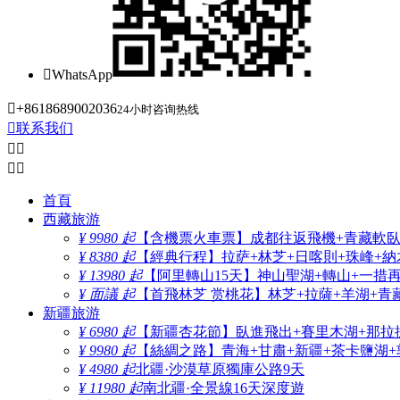

WhatsApp

+8618689002036
24小时咨询热线

联系我们




首頁
西藏旅游
¥ 9980 起
【含機票火車票】成都往返飛機+青藏軟臥+
¥ 8380 起
【經典行程】拉萨+林芝+日喀則+珠峰+納木
¥ 13980 起
【阿里轉山15天】神山聖湖+轉山+一措
¥ 面議 起
【首飛林芝 赏桃花】林芝+拉薩+羊湖+青
新疆旅游
¥ 6980 起
【新疆杏花節】臥進飛出+賽里木湖+那拉
¥ 9980 起
【絲綢之路】青海+甘肅+新疆+茶卡鹽湖+
¥ 4980 起
北疆·沙漠草原獨庫公路9天
¥ 11980 起
南北疆·全景線16天深度遊