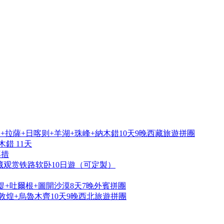
拉薩+日喀则+羊湖+珠峰+納木錯10天9晚西藏旅遊拼團
錯 11天
再措
藏观赏铁路软卧10日遊（可定製）
提+吐爾根+圖開沙漠8天7晚外賓拼團
敦煌+烏魯木齊10天9晚西北旅遊拼團