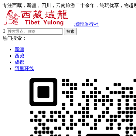
专注西藏，新疆，四川，云南旅游二十余年，纯玩优享，物超所
域龍旅行社

搜索
热门搜索：
新疆
西藏
成都
阿里环线