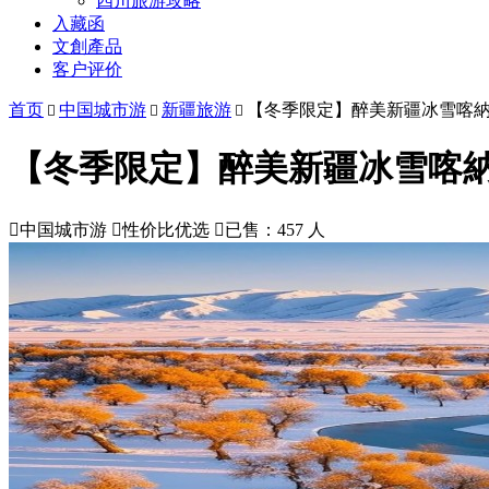
四川旅游攻略
入藏函
文創產品
客户评价
首页
中国城市游
新疆旅游
【冬季限定】醉美新疆冰雪喀納



【冬季限定】醉美新疆冰雪喀納

中国城市游

性价比优选

已售：457 人