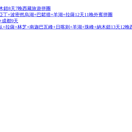
木錯8天7晚西藏旅遊拼團
亞丁+波密然烏湖+巴鬆措+羊湖+拉薩12天11晚外賓拼團
+成都9天
+拉薩+林芝+南迦巴瓦峰+日喀则+羊湖+珠峰+納木錯13天12